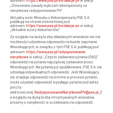
adresem:
https://www.pse.pl/instalacje-pv
w sekcji
,,Stosowane zasady wyliczeń rekompensaty za
nierynkowe redysponowanie PV”.
Aktualny wzór Wniosku o Rekompensatę PSE S.A.
publikują na stronie internetowej pod
adresem:
https://www.pse.pl/instalacje-pv
w sekcji
,,Aktualne wzory dokumentów”.
Ze względu na dużą liczbę składanych wniosków nie ma
możliwości udzielenia odpowiedzi na każde zapytanie
Wnioskujących, w związku z tym PSE S.A. publikują pod
adresem:
https://www.pse.pl/redysponowanie-
nierynkowe
w sekcji: ,,Często zadawane pytania (FAQ)”
odpowiedzi na pytania najczęściej zadawane przez
Wnioskujących. Na pytania już opublikowane, PSE S.A. nie
udzielają indywidualnych odpowiedzi. Jeśli Wnioskujący
nie znajduje odpowiedzi na istotne w procesie pytanie,
może uzyskać odpowiedź wysyłając pytanie pod adres
poczty
elektronicznej:
RedysponowanieNierynkowePV@pse.pl
.
Z
e względu na dużą liczbę otrzymywanych wniosków,
prosimy o cierpliwość w oczekiwaniu na odpowiedź.