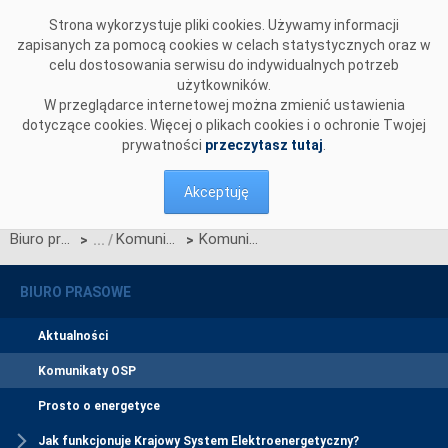
Przejdź do komentarzy
Strona wykorzystuje pliki cookies. Używamy informacji
zapisanych za pomocą cookies w celach statystycznych oraz w
celu dostosowania serwisu do indywidualnych potrzeb
użytkowników.
W przeglądarce internetowej można zmienić ustawienia
dotyczące cookies. Więcej o plikach cookies i o ochronie Twojej
prywatności
przeczytasz tutaj
.
Akceptuję
Biuro prasowe
Komunikaty OSP
Komunikat dotyczący redysponowania nierynkowego instalacji PV w dniu 27, 28 oraz 29 kwietnia 2024 roku
>
>
BIURO PRASOWE
Aktualności
Komunikaty OSP
Prosto o energetyce
Jak funkcjonuje Krajowy System Elektroenergetyczny?