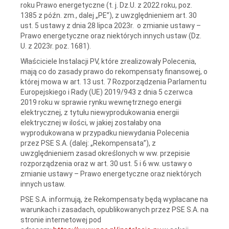
roku Prawo energetyczne (t. j. Dz.U. z 2022 roku, poz.
1385 z późn. zm., dalej „PE”), z uwzględnieniem art. 30
ust. 5 ustawy z dnia 28 lipca 2023r. o zmianie ustawy –
Prawo energetyczne oraz niektórych innych ustaw (Dz.
U. z 2023r. poz. 1681).
Właściciele Instalacji PV, które zrealizowały Polecenia,
mają co do zasady prawo do rekompensaty finansowej, o
której mowa w art. 13 ust. 7 Rozporządzenia Parlamentu
Europejskiego i Rady (UE) 2019/943 z dnia 5 czerwca
2019 roku w sprawie rynku wewnętrznego energii
elektrycznej, z tytułu niewyprodukowania energii
elektrycznej w ilości, w jakiej zostałaby ona
wyprodukowana w przypadku niewydania Polecenia
przez PSE S.A. (dalej: „Rekompensata”), z
uwzględnieniem zasad określonych w ww. przepisie
rozporządzenia oraz w art. 30 ust. 5 i 6 ww. ustawy o
zmianie ustawy – Prawo energetyczne oraz niektórych
innych ustaw.
PSE S.A. informują, że Rekompensaty będą wypłacane na
warunkach i zasadach, opublikowanych przez PSE S.A. na
stronie internetowej pod