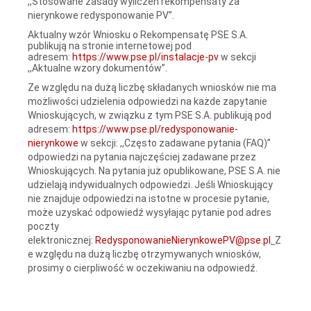
,,Stosowane zasady wyliczeń rekompensaty za
nierynkowe redysponowanie PV”.
Aktualny wzór Wniosku o Rekompensatę PSE S.A.
publikują na stronie internetowej pod
adresem:
https://www.pse.pl/instalacje-pv
w sekcji
,,Aktualne wzory dokumentów”.
Ze względu na dużą liczbę składanych wniosków nie ma
możliwości udzielenia odpowiedzi na każde zapytanie
Wnioskujących, w związku z tym PSE S.A. publikują pod
adresem:
https://www.pse.pl/redysponowanie-
nierynkowe
w sekcji: ,,Często zadawane pytania (FAQ)”
odpowiedzi na pytania najczęściej zadawane przez
Wnioskujących. Na pytania już opublikowane, PSE S.A. nie
udzielają indywidualnych odpowiedzi. Jeśli Wnioskujący
nie znajduje odpowiedzi na istotne w procesie pytanie,
może uzyskać odpowiedź wysyłając pytanie pod adres
poczty
elektronicznej:
RedysponowanieNierynkowePV@pse.pl
.
Z
e względu na dużą liczbę otrzymywanych wniosków,
prosimy o cierpliwość w oczekiwaniu na odpowiedź.