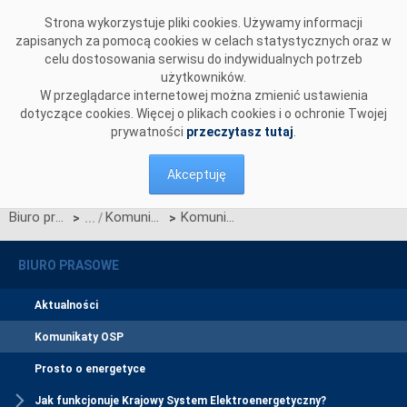
Przejdź do komentarzy
Strona wykorzystuje pliki cookies. Używamy informacji
zapisanych za pomocą cookies w celach statystycznych oraz w
celu dostosowania serwisu do indywidualnych potrzeb
użytkowników.
W przeglądarce internetowej można zmienić ustawienia
dotyczące cookies. Więcej o plikach cookies i o ochronie Twojej
prywatności
przeczytasz tutaj
.
Akceptuję
Biuro prasowe
Komunikaty OSP
Komunikat dotyczący redysponowania nierynkowego instalacji PV w dniu 3 marca 2024 roku
>
>
BIURO PRASOWE
Aktualności
Komunikaty OSP
Prosto o energetyce
Jak funkcjonuje Krajowy System Elektroenergetyczny?