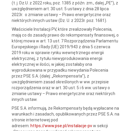
(t. j. Dz.U. z 2022 roku, poz. 1385 z późn. zm., dalej „PE”), z
uwzględnieniem art. 30 ust. 5 ustawy z dnia 28 lipca
2023r. o zmianie ustawy – Prawo energetyczne oraz
niektórych innych ustaw (Dz. U. z 2023r. poz. 1681).
Właściciele Instalacji PV, które zrealizowały Polecenia,
mają co do zasady prawo do rekompensaty finansowej, o
której mowa w art. 13 ust. 7 Rozporządzenia Parlamentu
Europejskiego i Rady (UE) 2019/943 z dnia 5 czerwca
2019 roku w sprawie rynku wewnętrznego energii
elektrycznej, z tytułu niewyprodukowania energii
elektrycznej w ilości, w jakiej zostałaby ona
wyprodukowana w przypadku niewydania Polecenia
przez PSE S.A. (dalej: „Rekompensata”), z
uwzględnieniem zasad określonych w ww. przepisie
rozporządzenia oraz w art. 30 ust. 5 i 6 ww. ustawy o
zmianie ustawy – Prawo energetyczne oraz niektórych
innych ustaw.
PSE S.A. informują, że Rekompensaty będą wypłacane na
warunkach i zasadach, opublikowanych przez PSE S.A. na
stronie internetowej pod
adresem:
https://www.pse.pl/instalacje-pv
w sekcji