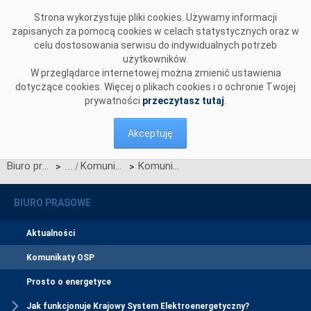
Przejdź do komentarzy
Strona wykorzystuje pliki cookies. Używamy informacji
zapisanych za pomocą cookies w celach statystycznych oraz w
celu dostosowania serwisu do indywidualnych potrzeb
użytkowników.
W przeglądarce internetowej można zmienić ustawienia
dotyczące cookies. Więcej o plikach cookies i o ochronie Twojej
prywatności
przeczytasz tutaj
.
Akceptuję
Biuro prasowe
Komunikaty OSP
Komunikat dotyczący redysponowania nierynkowego instalacji PV w dniu 6, 7 oraz 8 września 2024 roku
>
>
BIURO PRASOWE
Aktualności
Komunikaty OSP
Prosto o energetyce
Jak funkcjonuje Krajowy System Elektroenergetyczny?