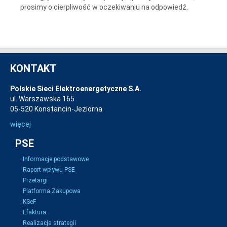
prosimy o cierpliwość w oczekiwaniu na odpowiedź.
KONTAKT
Polskie Sieci Elektroenergetyczne S.A.
ul. Warszawska 165
05-520 Konstancin-Jeziorna
więcej
PSE
Informacje podstawowe
Raport wpływu PSE
Przetargi
Platforma Zakupowa
KSeF
Efaktura
Realizacja strategii