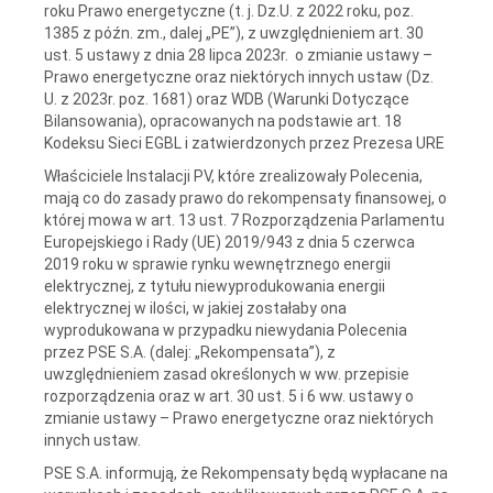
roku Prawo energetyczne (t. j. Dz.U. z 2022 roku, poz.
1385 z późn. zm., dalej „PE”), z uwzględnieniem art. 30
ust. 5 ustawy z dnia 28 lipca 2023r. o zmianie ustawy –
Prawo energetyczne oraz niektórych innych ustaw (Dz.
U. z 2023r. poz. 1681) oraz WDB (Warunki Dotyczące
Bilansowania), opracowanych na podstawie art. 18
Kodeksu Sieci EGBL i zatwierdzonych przez Prezesa URE
Właściciele Instalacji PV, które zrealizowały Polecenia,
mają co do zasady prawo do rekompensaty finansowej, o
której mowa w art. 13 ust. 7 Rozporządzenia Parlamentu
Europejskiego i Rady (UE) 2019/943 z dnia 5 czerwca
2019 roku w sprawie rynku wewnętrznego energii
elektrycznej, z tytułu niewyprodukowania energii
elektrycznej w ilości, w jakiej zostałaby ona
wyprodukowana w przypadku niewydania Polecenia
przez PSE S.A. (dalej: „Rekompensata”), z
uwzględnieniem zasad określonych w ww. przepisie
rozporządzenia oraz w art. 30 ust. 5 i 6 ww. ustawy o
zmianie ustawy – Prawo energetyczne oraz niektórych
innych ustaw.
PSE S.A. informują, że Rekompensaty będą wypłacane na