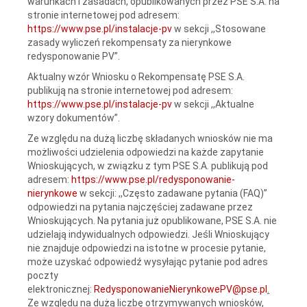
warunkach i zasadach, opublikowanych przez PSE S.A. na
stronie internetowej pod adresem:
https://www.pse.pl/instalacje-pv
w sekcji ,,Stosowane
zasady wyliczeń rekompensaty za nierynkowe
redysponowanie PV”.
Aktualny wzór Wniosku o Rekompensatę PSE S.A.
publikują na stronie internetowej pod adresem:
https://www.pse.pl/instalacje-pv
w sekcji ,,Aktualne
wzory dokumentów”.
Ze względu na dużą liczbę składanych wniosków nie ma
możliwości udzielenia odpowiedzi na każde zapytanie
Wnioskujących, w związku z tym PSE S.A. publikują pod
adresem:
https://www.pse.pl/redysponowanie-
nierynkowe
w sekcji: ,,Często zadawane pytania (FAQ)”
odpowiedzi na pytania najczęściej zadawane przez
Wnioskujących. Na pytania już opublikowane, PSE S.A. nie
udzielają indywidualnych odpowiedzi. Jeśli Wnioskujący
nie znajduje odpowiedzi na istotne w procesie pytanie,
może uzyskać odpowiedź wysyłając pytanie pod adres
poczty
elektronicznej:
RedysponowanieNierynkowePV@pse.pl
.
Ze względu na dużą liczbę otrzymywanych wniosków,