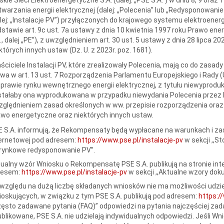
warzania energii elektrycznej (dalej: „Polecenia” lub „Redysponowani
lej: „Instalacje PV”) przyłączonych do krajowego systemu elektroene
stawie art. 9c ust. 7a ustawy z dnia 10 kwietnia 1997 roku Prawo energe
, dalej „PE”), z uwzględnieniem art. 30 ust. 5 ustawy z dnia 28 lipca
których innych ustaw (Dz. U. z 2023r. poz. 1681).
ściciele Instalacji PV, które zrealizowały Polecenia, mają co do zasa
a w art. 13 ust. 7 Rozporządzenia Parlamentu Europejskiego i Rady (
prawie rynku wewnętrznego energii elektrycznej, z tytułu niewyprodukow
tałaby ona wyprodukowana w przypadku niewydania Polecenia przez PS
ględnieniem zasad określonych w ww. przepisie rozporządzenia oraz w
wo energetyczne oraz niektórych innych ustaw.
 S.A. informują, że Rekompensaty będą wypłacane na warunkach i zas
ternetowej pod adresem:
https://www.pse.pl/instalacje-pv
w sekcji ,,
erynkowe redysponowanie PV”.
ualny wzór Wniosku o Rekompensatę PSE S.A. publikują na stronie int
resem:
https://www.pse.pl/instalacje-pv
w sekcji ,,Aktualne wzory do
względu na dużą liczbę składanych wniosków nie ma możliwości udzie
oskujących, w związku z tym PSE S.A. publikują pod adresem:
https:/
zęsto zadawane pytania (FAQ)” odpowiedzi na pytania najczęściej za
blikowane, PSE S.A. nie udzielają indywidualnych odpowiedzi. Jeśli Wn