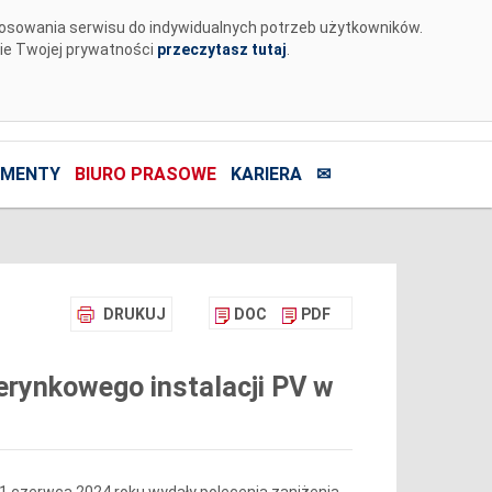
tosowania serwisu do indywidualnych potrzeb użytkowników.
nie Twojej prywatności
przeczytasz tutaj
.
MENTY
BIURO PRASOWE
KARIERA
✉
DRUKUJ
DOC
PDF
rynkowego instalacji PV w
z 11 czerwca 2024 roku wydały polecenia zaniżenia