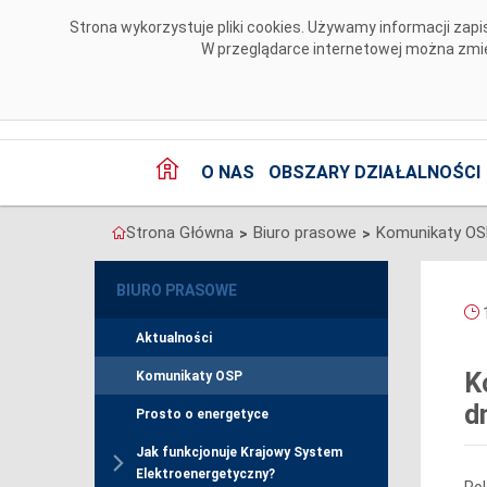
Przejdź do komentarzy
Strona wykorzystuje pliki cookies. Używamy informacji za
W przeglądarce internetowej można zmien
O NAS
OBSZARY DZIAŁALNOŚCI
Strona Główna
Biuro prasowe
Komunikaty O
>
>
BIURO PRASOWE
1
Aktualności
K
Komunikaty OSP
d
Prosto o energetyce
Jak funkcjonuje Krajowy System
Elektroenergetyczny?
Pol