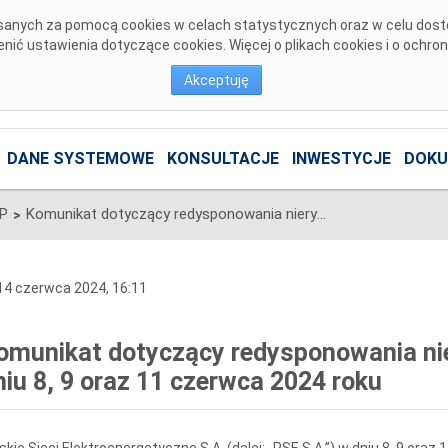
pisanych za pomocą cookies w celach statystycznych oraz w celu dos
ić ustawienia dotyczące cookies. Więcej o plikach cookies i o ochro
Akceptuję
DANE SYSTEMOWE
KONSULTACJE
INWESTYCJE
DOKU
SP
Komunikat dotyczący redysponowania nierynkowego instalacji PV w dniu 8, 9 oraz 11 czerwca 2024 roku
>
4 czerwca 2024, 16:11
omunikat dotyczący redysponowania nie
niu 8, 9 oraz 11 czerwca 2024 roku
skie Sieci Elektroenergetyczne S.A. (dalej: „PSE S.A.”) w dniu 8, 9 ora