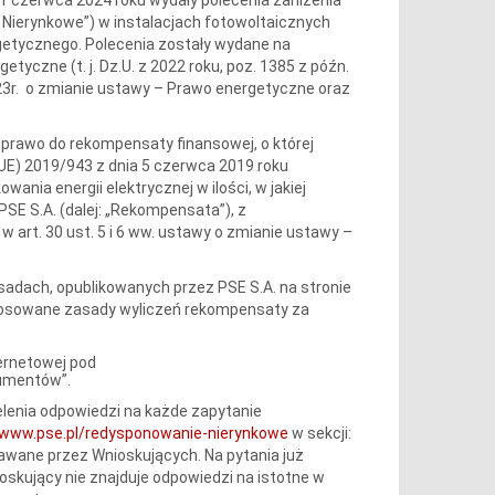
e Nierynkowe”) w instalacjach fotowoltaicznych
rgetycznego. Polecenia zostały wydane na
tyczne (t. j. Dz.U. z 2022 roku, poz. 1385 z późn.
 2023r. o zmianie ustawy – Prawo energetyczne oraz
dy prawo do rekompensaty finansowej, o której
UE) 2019/943 z dnia 5 czerwca 2019 roku
ania energii elektrycznej w ilości, w jakiej
E S.A. (dalej: „Rekompensata”), z
 art. 30 ust. 5 i 6 ww. ustawy o zmianie ustawy –
adach, opublikowanych przez PSE S.A. na stronie
Stosowane zasady wyliczeń rekompensaty za
ernetowej pod
kumentów”.
lenia odpowiedzi na każde zapytanie
/www.pse.pl/redysponowanie-nierynkowe
w sekcji:
dawane przez Wnioskujących. Na pytania już
ioskujący nie znajduje odpowiedzi na istotne w