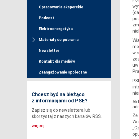
wyt
Opracowania eksperckie
(da
Podcast
pod
zm.
Elektroenergetyka
nie
Materiały do pobrania
Wła
mow
Newsletter
w s
zos
Kontakt dla mediów
uwz
Pra
Zaangażowanie społeczne
PSE
in
ni
Chcesz być na bieżąco
z informacjami od PSE?
Akt
ad
Zapisz się do newslettera lub
Ze 
skorzystaj z naszych kanałów RSS.
Wni
więcej...
,,C
opu