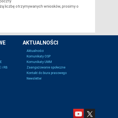
 poczty
żą liczbę otrzymywanych wniosków, prosimy o
WE
AKTUALNOŚCI
Aktualności
Komunikaty OSP
SE
Komunikaty UMM
 i RB
Zaangażowanie społeczne
Kontakt do biura prasowego
Newsletter