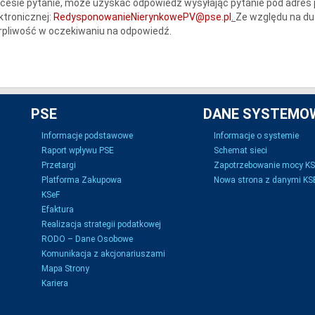
cesie pytanie, może uzyskać odpowiedź wysyłając pytanie pod adres
ktronicznej:
RedysponowanieNierynkowePV@pse.pl
.
Ze względu na du
rpliwość w oczekiwaniu na odpowiedź.
PSE
DANE SYSTEMO
Informacje podstawowe
Informacje o systemie
Raport wpływu PSE
Schemat sieci
Przetargi
Zapotrzebowanie mocy K
Platforma Zakupowa
Nowa strona z danymi KSE
KSeF
Efaktura
Realizacja strategii podatkowej
RODO – Dane Osobowe
Komunikacja z akcjonariuszami
Mapa Strony
Kariera