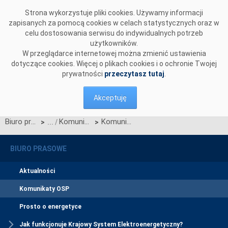
Przejdź do komentarzy
Strona wykorzystuje pliki cookies. Używamy informacji
zapisanych za pomocą cookies w celach statystycznych oraz w
celu dostosowania serwisu do indywidualnych potrzeb
użytkowników.
W przeglądarce internetowej można zmienić ustawienia
dotyczące cookies. Więcej o plikach cookies i o ochronie Twojej
prywatności
przeczytasz tutaj
.
Akceptuję
Biuro prasowe
Komunikaty OSP
Komunikat OIRE dotyczący konsultacji Scenariuszy Testów Certyfikacji (STC) – część II
>
>
BIURO PRASOWE
Aktualności
Komunikaty OSP
Prosto o energetyce
Jak funkcjonuje Krajowy System Elektroenergetyczny?