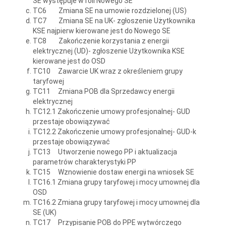
SE występuje w roli Nowego SE
TC6 Zmiana SE na umowie rozdzielonej (US)
TC7 Zmiana SE na UK- zgłoszenie Użytkownika
KSE najpierw kierowane jest do Nowego SE
TC8 Zakończenie korzystania z energii
elektrycznej (UD)- zgłoszenie Użytkownika KSE
kierowane jest do OSD
TC10 Zawarcie UK wraz z określeniem grupy
taryfowej
TC11 Zmiana POB dla Sprzedawcy energii
elektrycznej
TC12.1 Zakończenie umowy profesjonalnej- GUD
przestaje obowiązywać
TC12.2 Zakończenie umowy profesjonalnej- GUD-k
przestaje obowiązywać
TC13 Utworzenie nowego PP i aktualizacja
parametrów charakterystyki PP
TC15 Wznowienie dostaw energii na wniosek SE
TC16.1 Zmiana grupy taryfowej i mocy umownej dla
OSD
TC16.2 Zmiana grupy taryfowej i mocy umownej dla
SE (UK)
TC17 Przypisanie POB do PPE wytwórczego