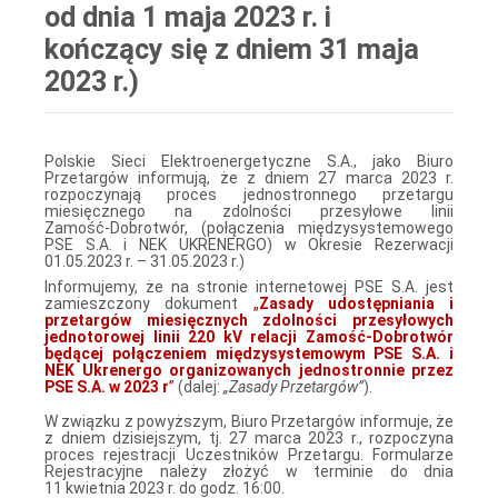
od dnia 1 maja 2023 r. i
kończący się z dniem 31 maja
2023 r.)
Polskie Sieci Elektroenergetyczne S.A., jako Biuro
Przetargów informują, że z dniem 27 marca 2023 r.
rozpoczynają proces jednostronnego przetargu
miesięcznego na zdolności przesyłowe linii
Zamość‑Dobrotwór, (połączenia międzysystemowego
PSE S.A. i NEK UKRENERGO) w Okresie Rezerwacji
01.05.2023 r. – 31.05.2023 r.)
Informujemy, że na stronie internetowej PSE S.A. jest
zamieszczony dokument
„
Zasady udostępniania i
przetargów miesięcznych zdolności przesyłowych
jednotorowej linii 220 kV relacji Zamość‑Dobrotwór
będącej połączeniem międzysystemowym PSE S.A. i
NEK Ukrenergo organizowanych jednostronnie przez
PSE S.A. w 2023 r
”
(dalej:
„Zasady Przetargów”
).
W związku z powyższym, Biuro Przetargów informuje, że
z dniem dzisiejszym, tj. 27 marca 2023 r., rozpoczyna
proces rejestracji Uczestników Przetargu. Formularze
Rejestracyjne należy złożyć w terminie do dnia
11 kwietnia 2023 r. do godz. 16:00.