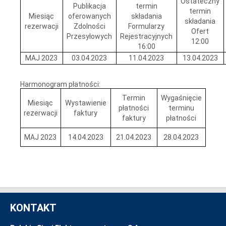
Ostateczny
Publikacja
termin
termin
Miesiąc
oferowanych
składania
składania
rezerwacji
Zdolności
Formularzy
Ofert
Przesyłowych
Rejestracyjnych
12:00
16:00
MAJ 2023
03.04.2023
11.04.2023
13.04.2023
Harmonogram płatności:
Termin
Wygaśnięcie
Miesiąc
Wystawienie
płatności
terminu
rezerwacji
faktury
faktury
płatności
MAJ 2023
14.04.2023
21.04.2023
28.04.2023
KONTAKT