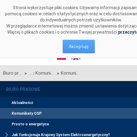
Przejdź do komentarzy
Strona wykorzystuje pliki cookies. Używamy informacji zapisa
pomocą cookies w celach statystycznych oraz w celu dostosowan
do indywidualnych potrzeb użytkowników.
W przeglądarce internetowej można zmienić ustawienia dotyczące
Więcej o plikach cookies i o ochronie Twojej prywatności
przeczyta
Akceptuję
Biuro prasowe
Komunikaty OSP
Komunikat Operatora Systemu Przesyłowego w sprawie rozpoczęcia procesu jednostronnego przetargu miesięcznego na maj 2023 r. na zdolności przesyłowe linii Zamość-Dobrotwór będącej połączeniem międzysystemowym PSE S.A. i NEK UKRENERGO (Okres Rezerwacji rozpoczynający się od dnia 1 maja 2023 r. i kończący się z dniem 31 maja 2023 r.)
>
>
BIURO PRASOWE
Aktualności
Komunikaty OSP
Prosto o energetyce
Jak funkcjonuje Krajowy System Elektroenergetyczny?