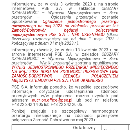
Informujemy, że w dniu 3 kwietnia 2023 r. na stronie
internetowej PSE S.A. w zakładce
OBSZARY
DZIAŁALNOŚCI
–
Wymiana Międzysystemowa
–
Biuro
przetargów
–
Ogłoszenia przetargów
zostanie
opublikowane
Ogłoszenie jednostronnego przetargu
miesięcznego na maj 2023 na zdolności przesyłowe linii
Zamość‑Dobrotwór będącej połączeniem
międzysystemowym PSE S.A. i NEK UKRENERGO
(Okres
Rezerwacji rozpoczynający się od dnia 1 maja 2023 i
kończący się z dniem 31 maja 2023 r.)
.
Informujemy również, że w dniu 13 kwietnia 2023 r. na
stronie internetowej PSE S.A. w zakładce
OBSZARY
DZIAŁALNOŚCI
–
Wymiana Międzysystemowa
–
Biuro
przetargów
–
Wyniki przetargów
zostaną opublikowane
WYNIKI JEDNOSTRONNEGO PRZETARGU MIESIĘCZNEGO
NA MAJ 2023 ROKU NA ZDOLNOŚCI PRZESYŁOWE LINII
ZAMOŚĆ-DOBROTWÓR BĘDĄCEJ POŁĄCZENIEM
MIĘDZYSYSTEMOWYM PSE S.A. i NEK UKRENERGO.
PSE S.A. informują ponadto, że wszelkie szczegółowe
informacje dotyczące udostępniania zdolności
przesyłowych w/w połączenia można uzyskać pod
adresem
auction.office@pse.pl
lub pod nr telefonu
+48 22 242 14 05 lub +48 22 242 20 05.
Poniżej znajduje się szczegółowy harmonogram
przetargu miesięcznego na zdolności przesyłowe
połączenia Zamość-Dobrotwór na maj 2023 r.:
Ostateczny