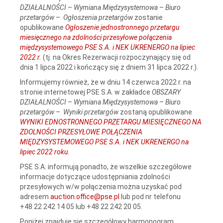
DZIAŁALNOŚCI
–
Wymiana Międzysystemowa
–
Biuro
przetargów
–
Ogłoszenia przetargów
zostanie
opublikowane
Ogłoszenie jednostronnego przetargu
miesięcznego na zdolności przesyłowe połączenia
międzysystemowego PSE S.A. i NEK UKRENERGO na lipiec
2022 r.
(tj. na Okres Rezerwacji rozpoczynający się od
dnia 1 lipca 2022 i kończący się z dniem 31 lipca 2022 r.).
Informujemy również, że w dniu 14 czerwca 2022 r. na
stronie internetowej PSE S.A. w zakładce
OBSZARY
DZIAŁALNOŚCI
–
Wymiana Międzysystemowa
–
Biuro
przetargów
–
Wyniki przetargów
zostaną opublikowane
WYNIKI EDNOSTRONNEGO PRZETARGU MIESIĘCZNEGO NA
ZDOLNOŚCI PRZESYŁOWE POŁĄCZENIA
MIĘDZYSYSTEMOWEGO PSE S.A. i NEK UKRENERGO na
lipiec 2022 roku.
PSE S.A. informują ponadto, że wszelkie szczegółowe
informacje dotyczące udostępniania zdolności
przesyłowych w/w połączenia można uzyskać pod
adresem
auction.office@pse.pl
lub pod nr telefonu
+48 22 242 14 05 lub +48 22 242 20 05.
Poniżej znajduje się szczegółowy harmonogram