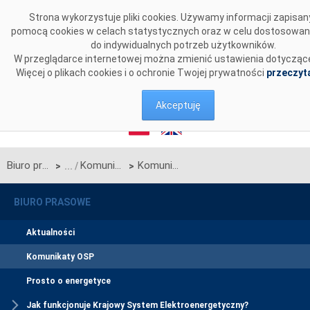
Przejdź do komentarzy
Strona wykorzystuje pliki cookies. Używamy informacji zapisan
pomocą cookies w celach statystycznych oraz w celu dostosowan
do indywidualnych potrzeb użytkowników.
W przeglądarce internetowej można zmienić ustawienia dotyczące
Więcej o plikach cookies i o ochronie Twojej prywatności
przeczyta
Akceptuję
Biuro prasowe
Komunikaty OSP
Komunikat Operatora Systemu Przesyłowego w sprawie rozpoczęcia procesu jednostronnego przetargu miesięcznego na zdolności przesyłowe połączenia PSE S.A. i NEK UKRENERGO na lipiec 2022 r. (Okres Rezerwacji rozpoczynający się od dnia 1 lipca 2022 r. i kończący się z dniem 31 lipca 2022 r.)
>
>
BIURO PRASOWE
Aktualności
Komunikaty OSP
Prosto o energetyce
Jak funkcjonuje Krajowy System Elektroenergetyczny?