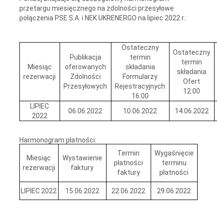
przetargu miesięcznego na zdolności przesyłowe
połączenia PSE S.A. i NEK UKRENERGO na lipiec 2022 r.:
Ostateczny
Ostateczny
Publikacja
termin
termin
Miesiąc
oferowanych
składania
składania
rezerwacji
Zdolności
Formularzy
Ofert
Przesyłowych
Rejestracyjnych
12:00
16:00
LIPIEC
06.06.2022
10.06.2022
14.06.2022
2022
Harmonogram płatności:
Termin
Wygaśnięcie
Miesiąc
Wystawienie
płatności
terminu
rezerwacji
faktury
faktury
płatności
LIPIEC 2022
15.06.2022
22.06.2022
29.06.2022