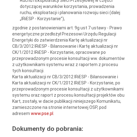
Ruchu i Eksploatacji Sieci Przesyłowej w części
dotyczącej warunków korzystania, prowadzenia
ruchu, eksploatacji i planowania rozwoju sieci (dalej
„IRiESP - Korzystanie”),
zgodnie z postanowieniami art. 9g ust 7 ustawy - Prawo
energetyczne przedłożył Prezesowi Urzędu Regulacji
Energetyki do zatwierdzenia Kartę aktualizacji nr
CB/3/2012 IRiESP - Bilansowanie i Kartę aktualizacji nr
CK/1/2012 IRiESP - Korzystanie, opracowane po
przeprowadzonym procesie konsultacji ww. dokumentów
z użytkownikami systemu wraz z raportem z procesu
tych konsultacji.
Karta aktualizacji nr CB/3/2012 IRiESP - Bilansowanie i
Karta aktualizacji nr CK/1/2012 IRiESP - Korzystanie, po
przeprowadzonym procesie konsultacji z użytkownikami
systemu oraz raport z procesu konsultacji projektów obu
Kart, zostały, w dacie publikacji niniejszego Komunikatu,
zamieszczone na stronie internetowej OSP, pod
adresem
www.pse.pl
.
Dokumenty do pobrania: