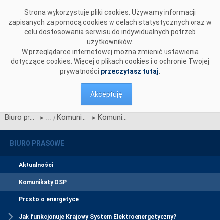
Przejdź do komentarzy
Strona wykorzystuje pliki cookies. Używamy informacji
zapisanych za pomocą cookies w celach statystycznych oraz w
celu dostosowania serwisu do indywidualnych potrzeb
użytkowników.
W przeglądarce internetowej można zmienić ustawienia
dotyczące cookies. Więcej o plikach cookies i o ochronie Twojej
prywatności
przeczytasz tutaj
.
Akceptuję
Biuro prasowe
Komunikaty OSP
Komunikat OSP dot. Karty aktualizacji nr CB/3/2012 IRiESP - Bilansowanie systemu i zarządzanie ograniczeniami systemowymi
>
>
BIURO PRASOWE
Aktualności
Komunikaty OSP
Prosto o energetyce
Jak funkcjonuje Krajowy System Elektroenergetyczny?