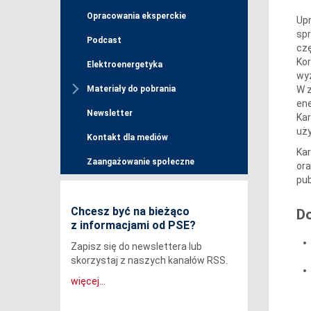
Opracowania eksperckie
Upr
spr
Podcast
czę
Kor
Elektroenergetyka
wyż
W z
Materiały do pobrania
ene
Newsletter
Kar
uż
Kontakt dla mediów
Kar
Zaangażowanie społeczne
ora
pub
Chcesz być na bieżąco
D
z informacjami od PSE?
Zapisz się do newslettera lub
skorzystaj z naszych kanałów RSS.
więcej...