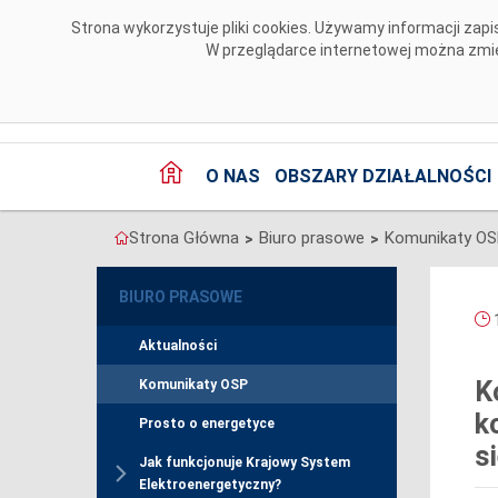
Przejdź do komentarzy
Strona wykorzystuje pliki cookies. Używamy informacji za
W przeglądarce internetowej można zmien
O NAS
OBSZARY DZIAŁALNOŚCI
Strona Główna
Biuro prasowe
Komunikaty O
>
>
BIURO PRASOWE
1
Aktualności
K
Komunikaty OSP
k
Prosto o energetyce
si
Jak funkcjonuje Krajowy System
Elektroenergetyczny?