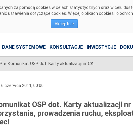
pisanych za pomocą cookies w celach statystycznych oraz w celu dos
ić ustawienia dotyczące cookies. Więcej o plikach cookies i o ochro
Akceptuję
DANE SYSTEMOWE
KONSULTACJE
INWESTYCJE
DOKU
SP
Komunikat OSP dot. Karty aktualizacji nr CK/1/2011 IRiESP - Warunki korzystania, prowadzenia ruchu, eksploatacji i planowania rozwoju sieci
>
6 czerwca 2011, 00:00
omunikat OSP dot. Karty aktualizacji nr
orzystania, prowadzenia ruchu, eksploat
eci