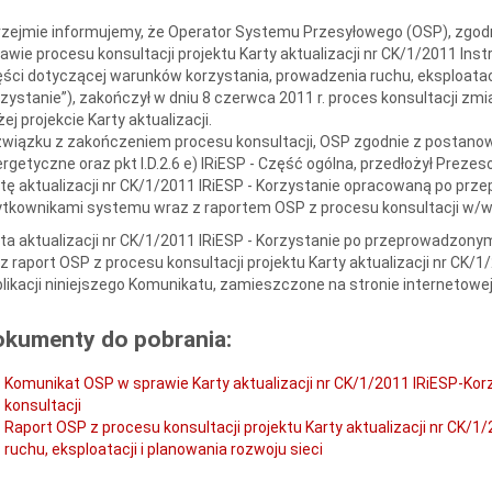
zejmie informujemy, że Operator Systemu Przesyłowego (OSP), zgodn
awie procesu konsultacji projektu Karty aktualizacji nr CK/1/2011 Instr
ści dotyczącej warunków korzystania, prowadzenia ruchu, eksploatacji 
zystanie”), zakończył w dniu 8 czerwca 2011 r. proces konsultacji zm
ej projekcie Karty aktualizacji.
wiązku z zakończeniem procesu konsultacji, OSP zgodnie z postanowi
rgetyczne oraz pkt I.D.2.6 e) IRiESP - Część ogólna, przedłożył Preze
tę aktualizacji nr CK/1/2011 IRiESP - Korzystanie opracowaną po prz
ytkownikami systemu wraz z raportem OSP z procesu konsultacji w/
ta aktualizacji nr CK/1/2011 IRiESP - Korzystanie po przeprowadzon
z raport OSP z procesu konsultacji projektu Karty aktualizacji nr CK/1
likacji niniejszego Komunikatu, zamieszczone na stronie internetow
okumenty do pobrania:
Komunikat OSP w sprawie Karty aktualizacji nr CK/1/2011 IRiESP-K
konsultacji
Raport OSP z procesu konsultacji projektu Karty aktualizacji nr CK/1
ruchu, eksploatacji i planowania rozwoju sieci