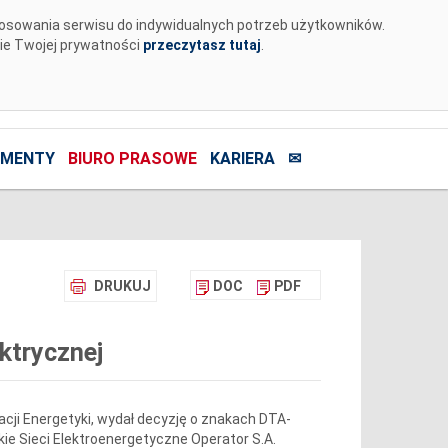
tosowania serwisu do indywidualnych potrzeb użytkowników.
nie Twojej prywatności
przeczytasz tutaj
.
MENTY
BIURO PRASOWE
KARIERA
✉
DRUKUJ
DOC
PDF
ektrycznej
acji Energetyki, wydał decyzję o znakach DTA-
e Sieci Elektroenergetyczne Operator S.A.