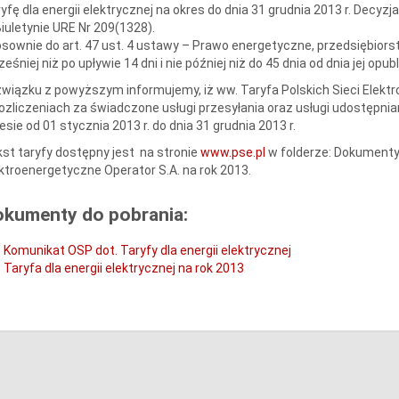
yfę dla energii elektrycznej na okres do dnia 31 grudnia 2013 r. Decyzj
iuletynie URE Nr 209(1328).
sownie do art. 47 ust. 4 ustawy – Prawo energetyczne, przedsiębior
eśniej niż po upływie 14 dni i nie później niż do 45 dnia od dnia jej opub
wiązku z powyższym informujemy, iż ww. Taryfa Polskich Sieci Elekt
ozliczeniach za świadczone usługi przesyłania oraz usługi udostępn
esie od 01 stycznia 2013 r. do dnia 31 grudnia 2013 r.
st taryfy dostępny jest na stronie
www.pse.pl
w folderze: Dokumenty 
ktroenergetyczne Operator S.A. na rok 2013.
okumenty do pobrania:
Komunikat OSP dot. Taryfy dla energii elektrycznej
Taryfa dla energii elektrycznej na rok 2013