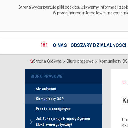
Przejdź do komentarzy
Strona wykorzystuje pliki cookies. Używamy informacji za
W przeglądarce internetowej można zmien
O NAS
OBSZARY DZIAŁALNOŚCI
Strona Główna
Biuro prasowe
Komunikaty O
>
>
BIURO PRASOWE
1
Aktualności
K
Komunikaty OSP
Prosto o energetyce
Jak funkcjonuje Krajowy System
Upr
Elektroenergetyczny?
421