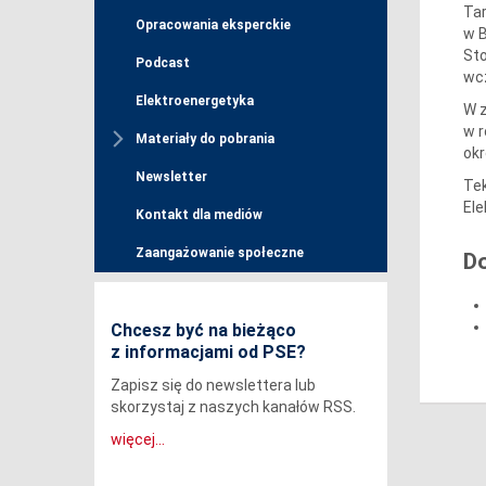
Tar
Opracowania eksperckie
w B
Sto
Podcast
wcz
Elektroenergetyka
W z
w r
Materiały do pobrania
okr
Newsletter
Tek
Ele
Kontakt dla mediów
Zaangażowanie społeczne
D
Chcesz być na bieżąco
z informacjami od PSE?
Zapisz się do newslettera lub
skorzystaj z naszych kanałów RSS.
więcej...