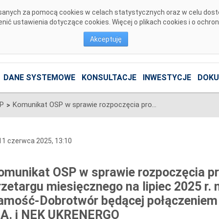
pisanych za pomocą cookies w celach statystycznych oraz w celu dos
ić ustawienia dotyczące cookies. Więcej o plikach cookies i o ochro
Akceptuję
DANE SYSTEMOWE
KONSULTACJE
INWESTYCJE
DOKU
SP
Komunikat OSP w sprawie rozpoczęcia procesu jednostronnego przetargu miesięcznego na lipiec 2025 r. na zdolności przesyłowe linii Zamość-Dobrotwór będącej połączeniem międzysystemowym PSE S.A. i NEK UKRENERGO
>
1 czerwca 2025, 13:10
omunikat OSP w sprawie rozpoczęcia p
rzetargu miesięcznego na lipiec 2025 r. 
amość-Dobrotwór będącej połączenie
.A. i NEK UKRENERGO