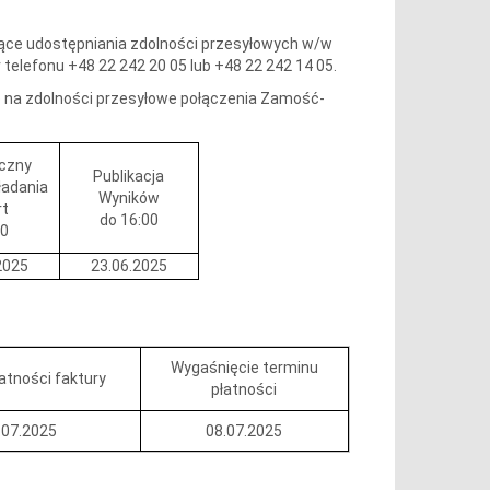
zące udostępniania zdolności przesyłowych w/w
r telefonu +48 22 242 20 05 lub +48 22 242 14 05.
 na zdolności przesyłowe połączenia Zamość-
czny
Publikacja
ładania
Wyników
rt
do 16:00
00
2025
23.06.2025
Wygaśnięcie terminu
atności faktury
płatności
.07.2025
08.07.2025