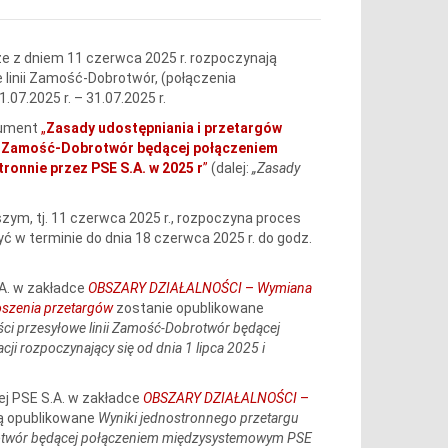
 że z dniem 11 czerwca 2025 r. rozpoczynają
linii Zamość‑Dobrotwór, (połączenia
7.2025 r. – 31.07.2025 r.
okument
„
Zasady udostępniania i przetargów
cji Zamość‑Dobrotwór będącej połączeniem
onnie przez PSE S.A. w 2025 r
”
(dalej:
„Zasady
zym, tj. 11 czerwca 2025 r., rozpoczyna proces
ć w terminie do dnia 18 czerwca 2025 r. do godz.
.A. w zakładce
OBSZARY DZIAŁALNOŚCI
–
Wymiana
oszenia przetargów
zostanie opublikowane
ści przesyłowe linii Zamość‑Dobrotwór będącej
rozpoczynający się od dnia 1 lipca 2025 i
ej PSE S.A. w zakładce
OBSZARY DZIAŁALNOŚCI
–
 opublikowane
Wyniki jednostronnego przetargu
brotwór będącej połączeniem międzysystemowym PSE