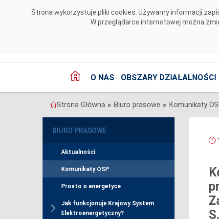
Przejdź do komentarzy
Strona wykorzystuje pliki cookies. Używamy informacji za
W przeglądarce internetowej można zmien
O NAS
OBSZARY DZIAŁALNOŚCI
Strona Główna
Biuro prasowe
Komunikaty O
>
>
BIURO PRASOWE
1
Aktualności
K
Komunikaty OSP
p
Prosto o energetyce
Z
Jak funkcjonuje Krajowy System
S
Elektroenergetyczny?