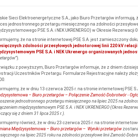
skie Sieci Elektroenergetyczne S.A., jako Biuro Przetargów informują,
ces jednostronnego przetargu miesięcznego na zdolności przesyłowe 
dzysystemowego PSE S.A. i NEK UKRENERGO) w Okresie Rezerwacji 01.0
ormujemy, że na stronie internetowej PSE S.A. jest zamieszczony d
esięcznych zdolności przesyłowych jednotorowej linii 220 kV rela
ędzysystemowym PSE S.A. i NEK Ukrenergo organizowanych jednostr
etargów”
).
wiązku z powyższym, Biuro Przetargów informuje, że z dniem dzisiejs
estracji Uczestników Przetargu. Formularze Rejestracyjne należy złoży
00.
ormujemy, że w dniu 13 czerwca 2025 r. na stronie internetowej PSE S
ędzysystemowa
–
Biuro przetargów – Połączenie Zamość-Dobrotwór - Ogł
oszenie jednostronnego przetargu miesięcznego na lipiec 2025 na zdolno
ączeniem międzysystemowym PSE S.A. i NEK UKRENERGO (Okres Rezerwacji 
czący się z dniem 31 lipca 2025 r.)
.
ormujemy również, że w dniu 23 czerwca 2025 r. na stronie internetow
miana Międzysystemowa
–
Biuro przetargów
–
Wyniki przetargów
zostaną
sięcznego na lipiec 2025 roku na zdolności przesyłowe linii Zamość‑Do