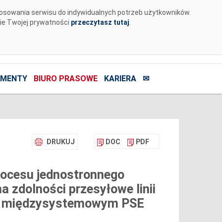
tosowania serwisu do indywidualnych potrzeb użytkowników.
nie Twojej prywatności
przeczytasz tutaj
.
MENTY
BIURO PRASOWE
KARIERA
✉
DRUKUJ
DOC
PDF
rocesu jednostronnego
na zdolności przesyłowe linii
m międzysystemowym PSE