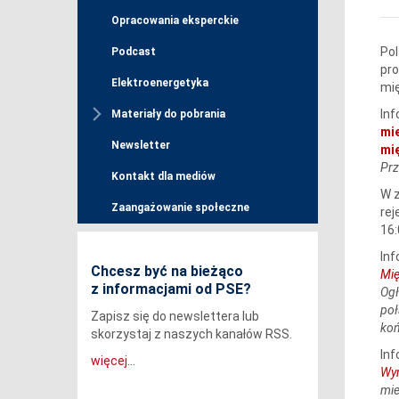
Opracowania eksperckie
Pol
Podcast
pro
Elektroenergetyka
mię
Inf
Materiały do pobrania
mi
Newsletter
mi
Prz
Kontakt dla mediów
W z
Zaangażowanie społeczne
rej
16:
Inf
Chcesz być na bieżąco
Mi
z informacjami od PSE?
Ogł
poł
Zapisz się do newslettera lub
koń
skorzystaj z naszych kanałów RSS.
Inf
więcej...
Wy
mie