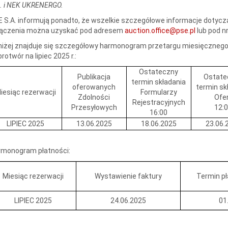
. i NEK UKRENERGO.
 S.A. informują ponadto, że wszelkie szczegółowe informacje dotyc
łączenia można uzyskać pod adresem
auction.office@pse.pl
lub pod n
iżej znajduje się szczegółowy harmonogram przetargu miesięcznego
rotwór na lipiec 2025 r.:
Ostateczny
Publikacja
Ostate
termin składania
oferowanych
termin sk
iesiąc rezerwacji
Formularzy
Zdolności
Ofe
Rejestracyjnych
Przesyłowych
12:
16:00
LIPIEC 2025
13.06.2025
18.06.2025
23.06.
rmonogram płatności:
Miesiąc rezerwacji
Wystawienie faktury
Termin pł
LIPIEC 2025
24.06.2025
01