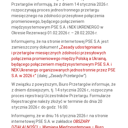
Przetargów informują, że z dniem 14 stycznia 2026 r.
rozpoczynają proces jednostronnego przetargu
miesięcznego na zdolności przesyłowe połączenia
promieniowego, będącego połączeniem
międzysystemowym PSE S.A. i NEK UKRENERGO w
Okresie Rezerwacji 01.02.2026 r. – 28.02.2026 r.
Informujemy, że na stronie internetowej PSE S.A. jest
zamieszczony dokument
„Zasady udostępniania
i przetargów miesięcznych zdolności przesyłowych
połączenia promieniowego między Polską a Ukrainą,
będącego połączeniem międzysystemowym PSE S.A. i
NEK Ukrenergo organizowanych jednostronnie przez PSE
S.A. w 2026 r.”
(dalej:
„Zasady Przetargów”
).
W związku z powyższym, Biuro Przetargów informuje, że
z dniem dzisiejszym, tj. 14 stycznia 2026 r., rozpoczyna
proces rejestracji Uczestników Przetargu. Formularze
Rejestracyjne należy złożyć w terminie do dnia 20
stycznia 2026 r. do godz. 16:00.
Informujemy, że w dniu 16 stycznia 2026 r. na stronie
internetowej PSE S.A. w zakładce
OBSZARY
DZIAŁALNOŚCI – Wymiana Międzysystemowa – Biuro