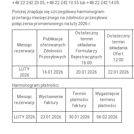
+48 22 242 20 05, +48 22 242 10 55 lub +48 22 242 14 05.
Poniżej znajduje się szczegółowy harmonogram
przetargu miesięcznego na zdolności przesyłowe
połączenia promieniowego na luty 2026 r.:
Ostateczny
Ostateczny
Publikacja
termin
termin
Miesiąc
oferowanych
składania
składania
rezerwacji
Zdolności
Formularzy
Ofert
Przesyłowych
Rejestracyjnych
12:00
16:00
LUTY
16.01.2026
20.01.2026
22.01.2026
2026
Harmonogram płatności:
Termin
Wygaśnięcie
Miesiąc
Wystawienie
płatności
terminu
rezerwacji
faktury
faktury
płatności
LUTY 2026
23.01.2026
30.01.2026
06.02.2026