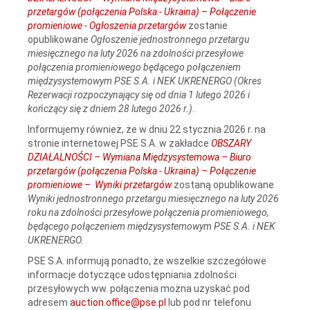
przetargów (połączenia Polska - Ukraina) – Połączenie
promieniowe - Ogłoszenia przetargów
zostanie
opublikowane
Ogłoszenie jednostronnego przetargu
miesięcznego na luty 2026 na zdolności przesyłowe
połączenia promieniowego będącego połączeniem
międzysystemowym PSE S.A. i NEK UKRENERGO (Okres
Rezerwacji rozpoczynający się od dnia 1 lutego 2026 i
kończący się z dniem 28 lutego 2026 r.)
.
Informujemy również, że w dniu 22 stycznia 2026 r. na
stronie internetowej PSE S.A. w zakładce
OBSZARY
DZIAŁALNOŚCI – Wymiana Międzysystemowa – Biuro
przetargów (połączenia Polska - Ukraina) – Połączenie
promieniowe – Wyniki przetargów
zostaną opublikowane
Wyniki jednostronnego przetargu miesięcznego na luty 2026
roku na zdolności przesyłowe połączenia promieniowego,
będącego połączeniem międzysystemowym PSE S.A. i NEK
UKRENERGO.
PSE S.A. informują ponadto, że wszelkie szczegółowe
informacje dotyczące udostępniania zdolności
przesyłowych ww. połączenia można uzyskać pod
adresem
auction.office@pse.pl
lub pod nr telefonu