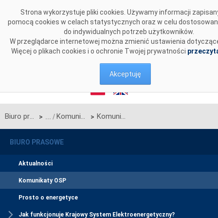
Przejdź do komentarzy
Strona wykorzystuje pliki cookies. Używamy informacji zapisan
pomocą cookies w celach statystycznych oraz w celu dostosowan
do indywidualnych potrzeb użytkowników.
W przeglądarce internetowej można zmienić ustawienia dotyczące
Więcej o plikach cookies i o ochronie Twojej prywatności
przeczyta
Akceptuję
Biuro prasowe
Komunikaty OSP
Komunikat OSP w sprawie rozpoczęcia procesu jednostronnego przetargu miesięcznego na luty 2026 r. na zdolności przesyłowe połączenia promieniowego, będącego połączeniem międzysystemowym PSE S.A. i NEK UKRENERGO
>
>
BIURO PRASOWE
Aktualności
Komunikaty OSP
Prosto o energetyce
Jak funkcjonuje Krajowy System Elektroenergetyczny?