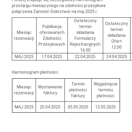
przetargu miesięcznego na zdolności przesyłowe
połączenia Zamość-Dobrotwór na maj 2025 r.:
Ostateczny
Ostateczny
Publikacja
termin
termin
Miesiąc
oferowanych
składania
składania
rezerwacji
Zdolności
Formularzy
Ofert
Przesyłowych
Rejestracyjnych
12:00
16:00
MAJ 2025
17.04.2025
22.04.2025
24.04.2025
Harmonogram płatności:
Termin
Wygaśnięcie
Miesiąc
Wystawienie
płatności
terminu
rezerwacji
faktury
faktury
płatności
MAJ 2025
25.04.2025
05.05.2025
12.05.2025