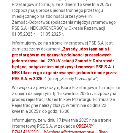
Przetargów informują, że z dniem 16 kwietnia 2025 r.
rozpoczynają proces jednostronnego przetargu
miesięcznego na zdolności przesyłowe linii
Zamość‑Dobrotwór, (połączenia międzysystemowego
PSE S.A. i NEK UKRENERGO) w Okresie Rezerwacji
01.05.2025 r. – 31.05.2025 r.
Informujemy, że na stronie internetowej PSE S.A. jest
zamieszczony dokument
„
Zasady udostępniania i
przetargów miesięcznych zdolności przesyłowych
jednotorowej linii 220 kV relacji Zamość‑Dobrotwór
będącej połączeniem międzysystemowym PSE S.A. i
NEK Ukrenergo organizowanych jednostronnie przez
PSE S.A. w 2025 r
”
(dalej:
„Zasady Przetargów”
).
W związku z powyższym, Biuro Przetargów informuje, że
z dniem dzisiejszym, tj. 16 kwietnia 2025 r., rozpoczyna
proces rejestracji Uczestników Przetargu. Formularze
Rejestracyjne należy złożyć w terminie do dnia 22
kwietnia 2025 r. do godz. 16:00.
Informujemy, że w dniu 17 kwietnia 2025 r. na stronie
internetowej PSE S.A. w zakładce
OBSZARY
DZIAŁALNOŚCI
–
Wymiana Międzysystemowa
–
Biuro