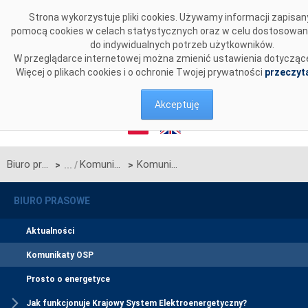
Przejdź do komentarzy
Strona wykorzystuje pliki cookies. Używamy informacji zapisan
pomocą cookies w celach statystycznych oraz w celu dostosowan
do indywidualnych potrzeb użytkowników.
W przeglądarce internetowej można zmienić ustawienia dotyczące
Więcej o plikach cookies i o ochronie Twojej prywatności
przeczyta
Akceptuję
Biuro prasowe
Komunikaty OSP
Komunikat OSP w sprawie rozpoczęcia procesu jednostronnego przetargu miesięcznego na maj 2025 r. na zdolności przesyłowe linii Zamość-Dobrotwór będącej połączeniem międzysystemowym PSE S.A. i NEK UKRENERGO
>
>
BIURO PRASOWE
Aktualności
Komunikaty OSP
Prosto o energetyce
Jak funkcjonuje Krajowy System Elektroenergetyczny?