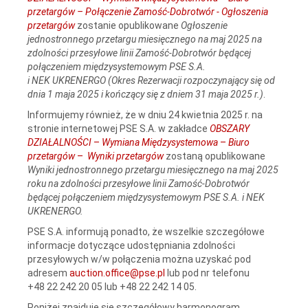
przetargów – Połączenie Zamość-Dobrotwór - Ogłoszenia
przetargów
zostanie opublikowane
Ogłoszenie
jednostronnego przetargu miesięcznego na maj 2025 na
zdolności przesyłowe linii Zamość‑Dobrotwór będącej
połączeniem międzysystemowym PSE S.A.
i NEK UKRENERGO (Okres Rezerwacji rozpoczynający się od
dnia 1 maja 2025 i kończący się z dniem 31 maja 2025 r.)
.
Informujemy również, że w dniu 24 kwietnia 2025 r. na
stronie internetowej PSE S.A. w zakładce
OBSZARY
DZIAŁALNOŚCI
–
Wymiana Międzysystemowa
–
Biuro
przetargów
–
Wyniki przetargów
zostaną opublikowane
Wyniki jednostronnego przetargu miesięcznego na maj 2025
roku na zdolności przesyłowe linii Zamość‑Dobrotwór
będącej połączeniem międzysystemowym PSE S.A. i NEK
UKRENERGO.
PSE S.A. informują ponadto, że wszelkie szczegółowe
informacje dotyczące udostępniania zdolności
przesyłowych w/w połączenia można uzyskać pod
adresem
auction.office@pse.pl
lub pod nr telefonu
+48 22 242 20 05 lub +48 22 242 14 05.
Poniżej znajduje się szczegółowy harmonogram