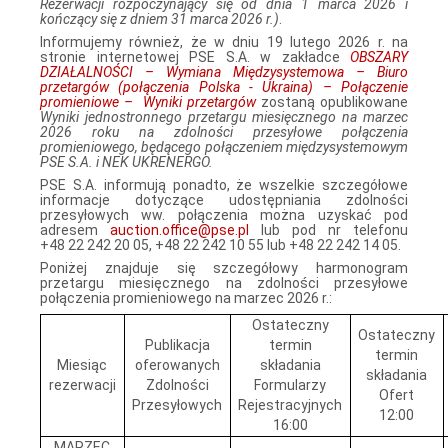
Rezerwacji rozpoczynający się od dnia 1 marca 2026 i
kończący się z dniem 31 marca 2026 r.)
.
Informujemy również, że w dniu 19 lutego 2026 r. na
stronie internetowej PSE S.A. w zakładce
OBSZARY
DZIAŁALNOŚCI – Wymiana Międzysystemowa – Biuro
przetargów (połączenia Polska - Ukraina) – Połączenie
promieniowe – Wyniki przetargów
zostaną opublikowane
Wyniki jednostronnego przetargu miesięcznego na marzec
2026 roku na zdolności przesyłowe połączenia
promieniowego, będącego połączeniem międzysystemowym
PSE S.A. i NEK UKRENERGO.
PSE S.A. informują ponadto, że wszelkie szczegółowe
informacje dotyczące udostępniania zdolności
przesyłowych ww. połączenia można uzyskać pod
adresem
auction.office@pse.pl
lub pod nr telefonu
+48 22 242 20 05, +48 22 242 10 55 lub +48 22 242 14 05.
Poniżej znajduje się szczegółowy harmonogram
przetargu miesięcznego na zdolności przesyłowe
połączenia promieniowego na marzec 2026 r.:
Ostateczny
Ostateczny
Publikacja
termin
termin
Miesiąc
oferowanych
składania
składania
rezerwacji
Zdolności
Formularzy
Ofert
Przesyłowych
Rejestracyjnych
12:00
16:00
MARZEC