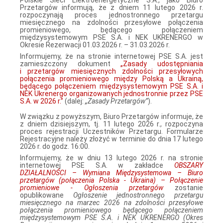
Przetargów informują, że z dniem 11 lutego 2026 r.
rozpoczynają proces jednostronnego przetargu
miesięcznego na zdolności przesyłowe połączenia
promieniowego, będącego połączeniem
międzysystemowym PSE S.A. i NEK UKRENERGO w
Okresie Rezerwacji 01.03.2026 r. – 31.03.2026 r.
Informujemy, że na stronie internetowej PSE S.A. jest
zamieszczony dokument
„Zasady udostępniania
i przetargów miesięcznych zdolności przesyłowych
połączenia promieniowego między Polską a Ukrainą,
będącego połączeniem międzysystemowym PSE S.A. i
NEK Ukrenergo organizowanych jednostronnie przez PSE
S.A. w 2026 r.”
(dalej:
„Zasady Przetargów”
).
W związku z powyższym, Biuro Przetargów informuje, że
z dniem dzisiejszym, tj. 11 lutego 2026 r., rozpoczyna
proces rejestracji Uczestników Przetargu. Formularze
Rejestracyjne należy złożyć w terminie do dnia 17 lutego
2026 r. do godz. 16:00.
Informujemy, że w dniu 13 lutego 2026 r. na stronie
internetowej PSE S.A. w zakładce
OBSZARY
DZIAŁALNOŚCI – Wymiana Międzysystemowa – Biuro
przetargów (połączenia Polska - Ukraina) – Połączenie
promieniowe - Ogłoszenia przetargów
zostanie
opublikowane
Ogłoszenie jednostronnego przetargu
miesięcznego na marzec 2026 na zdolności przesyłowe
połączenia promieniowego będącego połączeniem
międzysystemowym PSE S.A. i NEK UKRENERGO (Okres