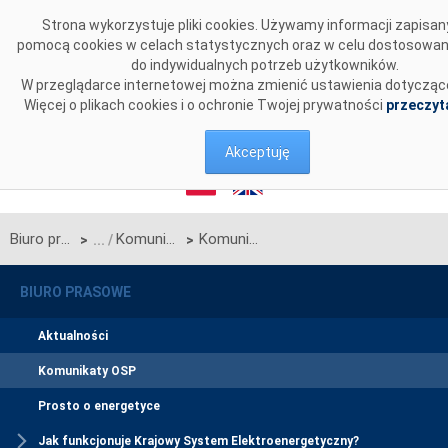
Przejdź do komentarzy
Strona wykorzystuje pliki cookies. Używamy informacji zapisa
pomocą cookies w celach statystycznych oraz w celu dostosowan
do indywidualnych potrzeb użytkowników.
W przeglądarce internetowej można zmienić ustawienia dotyczące
Więcej o plikach cookies i o ochronie Twojej prywatności
przeczyta
Akceptuję
Biuro prasowe
Komunikaty OSP
Komunikat OSP w sprawie rozpoczęcia procesu jednostronnego przetargu miesięcznego na marzec 2026 r. na zdolności przesyłowe połączenia promieniowego, będącego połączeniem międzysystemowym PSE S.A. i NEK UKRENERGO
>
>
BIURO PRASOWE
Aktualności
Komunikaty OSP
Prosto o energetyce
Jak funkcjonuje Krajowy System Elektroenergetyczny?