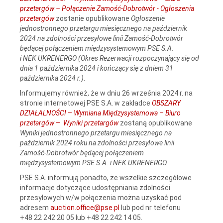
przetargów – Połączenie Zamość-Dobrotwór - Ogłoszenia
przetargów
zostanie opublikowane
Ogłoszenie
jednostronnego przetargu miesięcznego na październik
2024 na zdolności przesyłowe linii Zamość‑Dobrotwór
będącej połączeniem międzysystemowym PSE S.A.
i NEK UKRENERGO (Okres Rezerwacji rozpoczynający się od
dnia 1 października 2024 i kończący się z dniem 31
października 2024 r.)
.
Informujemy również, że w dniu 26 września 2024 r. na
stronie internetowej PSE S.A. w zakładce
OBSZARY
DZIAŁALNOŚCI
–
Wymiana Międzysystemowa
–
Biuro
przetargów
–
Wyniki przetargów
zostaną opublikowane
Wyniki jednostronnego przetargu miesięcznego na
październik 2024 roku na zdolności przesyłowe linii
Zamość‑Dobrotwór będącej połączeniem
międzysystemowym PSE S.A. i NEK UKRENERGO.
PSE S.A. informują ponadto, że wszelkie szczegółowe
informacje dotyczące udostępniania zdolności
przesyłowych w/w połączenia można uzyskać pod
adresem
auction.office@pse.pl
lub pod nr telefonu
+48 22 242 20 05 lub +48 22 242 14 05.