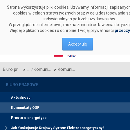
Przejdź do komentarzy
Strona wykorzystuje pliki cookies. Używamy informacji zapisany
cookies w celach statystycznych oraz w celu dostosowania s
indywidualnych potrzeb użytkowników.
W przeglądarce internetowej można zmienić ustawienia dotyczą
Więcej o plikach cookies i o ochronie Twojej prywatności
przeczy
Akceptuję
Biuro prasowe
Komunikaty OSP
Komunikat OSP w sprawie rozpoczęcia procesu jednostronnego przetargu miesięcznego na październik 2024 r. na zdolności przesyłowe linii Zamość-Dobrotwór będącej połączeniem międzysystemowym PSE S.A. i NEK UKRENERGO
>
>
BIURO PRASOWE
Aktualności
Komunikaty OSP
Prosto o energetyce
Jak funkcjonuje Krajowy System Elektroenergetyczny?