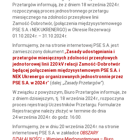
Przetargów informują, że z dniem 18 września 2024 r.
rozpoczynają proces jednostronnego przetargu
miesięcznego na zdolności przesyłowe linii
Zamość‑Dobrotwór, (połączenia międzysystemowego
PSE S.A. i NEK UKRENERGO) w Okresie Rezerwacji
01.10.2024 r. – 31.10.2024 r.
Informujemy, że na stronie internetowej PSE S.A. jest
zamieszczony dokument
„
Zasady udostępniania i
przetargów miesięcznych zdolności przesyłowych
jednotorowej linii 220 kV relacji Zamość‑Dobrotwór
będącej połączeniem międzysystemowym PSE S.A. i
NEK Ukrenergo organizowanych jednostronnie przez
PSE S.A. w 2024 r
”
(dalej:
„Zasady Przetargów”
).
W związku z powyższym, Biuro Przetargów informuje, że
z dniem dzisiejszym, tj. 18 września 2024 r., rozpoczyna
proces rejestracji Uczestników Przetargu. Formularze
Rejestracyjne należy złożyć w terminie do dnia
24 września 2024 r. do godz. 16:00.
Informujemy, że w dniu 20 września 2024 r. na stronie
internetowej PSE S.A. w zakładce
OBSZARY
DZIAŁALNOŚCI
–
Wymiana Międzysystemowa
–
Biuro