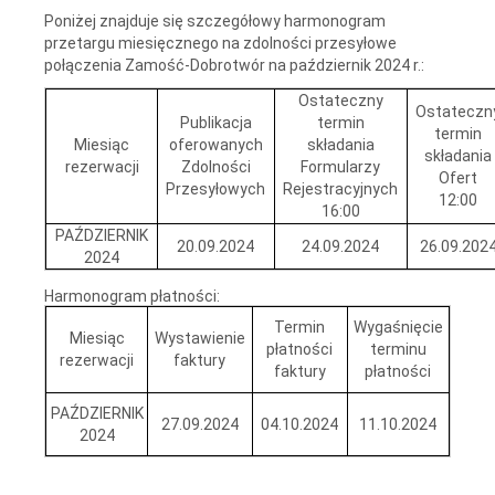
Poniżej znajduje się szczegółowy harmonogram
przetargu miesięcznego na zdolności przesyłowe
połączenia Zamość-Dobrotwór na październik 2024 r.:
Ostateczny
Ostateczn
Publikacja
termin
termin
Miesiąc
oferowanych
składania
składania
rezerwacji
Zdolności
Formularzy
Ofert
Przesyłowych
Rejestracyjnych
12:00
16:00
PAŹDZIERNIK
20.09.2024
24.09.2024
26.09.202
2024
Harmonogram płatności:
Termin
Wygaśnięcie
Miesiąc
Wystawienie
płatności
terminu
rezerwacji
faktury
faktury
płatności
PAŹDZIERNIK
27.09.2024
04.10.2024
11.10.2024
2024