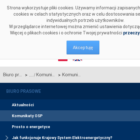
Przejdź do komentarzy
Strona wykorzystuje pliki cookies. Używamy informacji zapisany
cookies w celach statystycznych oraz w celu dostosowania s
indywidualnych potrzeb użytkowników.
W przeglądarce internetowej można zmienić ustawienia dotyczą
Więcej o plikach cookies i o ochronie Twojej prywatności
przeczy
Akceptuję
Biuro prasowe
Komunikaty OSP
Komunikat OSP w sprawie rozpoczęcia procesu jednostronnego przetargu miesięcznego na październik 2025 r. na zdolności przesyłowe linii Zamość-Dobrotwór
>
>
BIURO PRASOWE
Aktualności
Komunikaty OSP
Prosto o energetyce
Jak funkcjonuje Krajowy System Elektroenergetyczny?