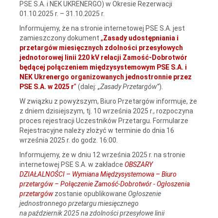
PSE S.A. i NEK UKRENERGO) w Okresie Rezerwacji
01.10.2025 r. – 31.10.2025 r.
Informujemy, że na stronie internetowej PSE S.A. jest
zamieszczony dokument
„
Zasady udostępniania i
przetargów miesięcznych zdolności przesyłowych
jednotorowej linii 220 kV relacji Zamość‑Dobrotwór
będącej połączeniem międzysystemowym PSE S.A. i
NEK Ukrenergo organizowanych jednostronnie przez
PSE S.A. w 2025 r
”
(dalej:
„Zasady Przetargów”
).
W związku z powyższym, Biuro Przetargów informuje, że
z dniem dzisiejszym, tj. 10 września 2025 r., rozpoczyna
proces rejestracji Uczestników Przetargu. Formularze
Rejestracyjne należy złożyć w terminie do dnia 16
września 2025 r. do godz. 16:00.
Informujemy, że w dniu 12 września 2025 r. na stronie
internetowej PSE S.A. w zakładce
OBSZARY
DZIAŁALNOŚCI
–
Wymiana Międzysystemowa
–
Biuro
przetargów – Połączenie Zamość-Dobrotwór - Ogłoszenia
przetargów
zostanie opublikowane
Ogłoszenie
jednostronnego przetargu miesięcznego
na październik 2025 na zdolności przesyłowe linii