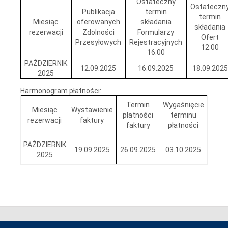
Ostateczny
Ostateczn
Publikacja
termin
termin
Miesiąc
oferowanych
składania
składania
rezerwacji
Zdolności
Formularzy
Ofert
Przesyłowych
Rejestracyjnych
12:00
16:00
PAŹDZIERNIK
12.09.2025
16.09.2025
18.09.2025
2025
Harmonogram płatności:
Termin
Wygaśnięcie
Miesiąc
Wystawienie
płatności
terminu
rezerwacji
faktury
faktury
płatności
PAŹDZIERNIK
19.09.2025
26.09.2025
03.10.2025
2025