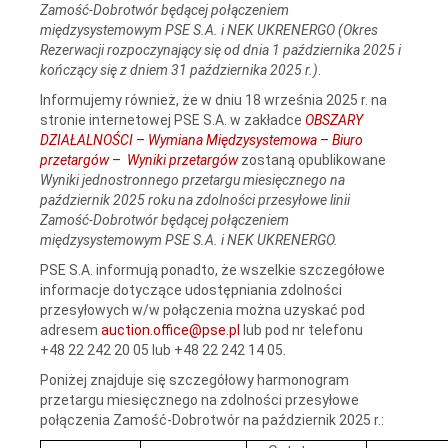
Zamość‑Dobrotwór będącej połączeniem
międzysystemowym PSE S.A. i NEK UKRENERGO (Okres
Rezerwacji rozpoczynający się od dnia 1 października 2025 i
kończący się z dniem 31 października 2025 r.)
.
Informujemy również, że w dniu 18 września 2025 r. na
stronie internetowej PSE S.A. w zakładce
OBSZARY
DZIAŁALNOŚCI
–
Wymiana Międzysystemowa
–
Biuro
przetargów
–
Wyniki przetargów
zostaną opublikowane
Wyniki jednostronnego przetargu miesięcznego na
październik 2025 roku na zdolności przesyłowe linii
Zamość‑Dobrotwór będącej połączeniem
międzysystemowym PSE S.A. i NEK UKRENERGO.
PSE S.A. informują ponadto, że wszelkie szczegółowe
informacje dotyczące udostępniania zdolności
przesyłowych w/w połączenia można uzyskać pod
adresem
auction.office@pse.pl
lub pod nr telefonu
+48 22 242 20 05 lub +48 22 242 14 05.
Poniżej znajduje się szczegółowy harmonogram
przetargu miesięcznego na zdolności przesyłowe
połączenia Zamość-Dobrotwór na październik 2025 r.: