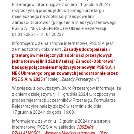
Przetargów informują, że z dniem 11 grudnia 2024 r.
rozpoczynają proces jednostronnego przetargu
miesięcznego na zdolności przesyłowe linii
Zamość‑Dobrotwór, (połączenia międzysystemowego
PSE S.A. i NEK UKRENERGO) w Okresie Rezerwacji
01.01.2025 r. – 31.01.2025 r.
Informujemy, że na stronie internetowej PSE S.A. jest
zamieszczony dokument
„
Zasady udostępniania i
przetargów miesięcznych zdolności przesyłowych
jednotorowej linii 220 kV relacji Zamość‑Dobrotwór
będącej połączeniem międzysystemowym PSE S.A. i
NEK Ukrenergo organizowanych jednostronnie przez
PSE S.A. w 2025 r
”
(dalej:
„Zasady Przetargów”
).
W związku z powyższym, Biuro Przetargów informuje, że
z dniem dzisiejszym, tj. 11 grudnia 2024 r., rozpoczyna
proces rejestracji Uczestników Przetargu. Formularze
Rejestracyjne należy złożyć w terminie do dnia
17 grudnia 2024 r. do godz. 16:00.
Informujemy, że w dniu 13 grudnia 2024 r. na stronie
internetowej PSE S.A. w zakładce
OBSZARY
DZIAŁALNOŚCI
–
Wymiana Międzysystemowa
–
Biuro