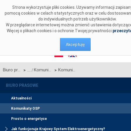
Przejdź do komentarzy
Strona wykorzystuje pliki cookies. Używamy informacji zapisan
pomocą cookies w celach statystycznych oraz w celu dostosowan
do indywidualnych potrzeb użytkowników.
W przeglądarce internetowej można zmienić ustawienia dotyczące
Więcej o plikach cookies i o ochronie Twojej prywatności
przeczyta
Akceptuję
Biuro prasowe
Komunikaty OSP
Komunikat OSP w sprawie rozpoczęcia procesu jednostronnego przetargu miesięcznego na styczeń 2025 r. na zdolności przesyłowe linii Zamość-Dobrotwór będącej połączeniem międzysystemowym PSE S.A. i NEK UKRENERGO
>
>
BIURO PRASOWE
Aktualności
Komunikaty OSP
Prosto o energetyce
Jak funkcjonuje Krajowy System Elektroenergetyczny?