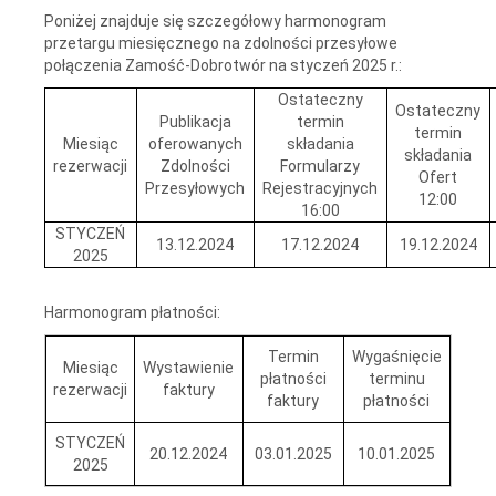
Poniżej znajduje się szczegółowy harmonogram
przetargu miesięcznego na zdolności przesyłowe
połączenia Zamość-Dobrotwór na styczeń 2025 r.:
Ostateczny
Ostateczny
Publikacja
termin
termin
Miesiąc
oferowanych
składania
składania
rezerwacji
Zdolności
Formularzy
Ofert
Przesyłowych
Rejestracyjnych
12:00
16:00
STYCZEŃ
13.12.2024
17.12.2024
19.12.2024
2025
Harmonogram płatności:
Termin
Wygaśnięcie
Miesiąc
Wystawienie
płatności
terminu
rezerwacji
faktury
faktury
płatności
STYCZEŃ
20.12.2024
03.01.2025
10.01.2025
2025