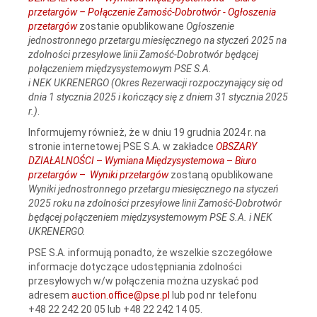
przetargów – Połączenie Zamość-Dobrotwór - Ogłoszenia
przetargów
zostanie opublikowane
Ogłoszenie
jednostronnego przetargu miesięcznego na styczeń 2025 na
zdolności przesyłowe linii Zamość‑Dobrotwór będącej
połączeniem międzysystemowym PSE S.A.
i NEK UKRENERGO (Okres Rezerwacji rozpoczynający się od
dnia 1 stycznia 2025 i kończący się z dniem 31 stycznia 2025
r.)
.
Informujemy również, że w dniu 19 grudnia 2024 r. na
stronie internetowej PSE S.A. w zakładce
OBSZARY
DZIAŁALNOŚCI
–
Wymiana Międzysystemowa
–
Biuro
przetargów
–
Wyniki przetargów
zostaną opublikowane
Wyniki jednostronnego przetargu miesięcznego na styczeń
2025 roku na zdolności przesyłowe linii Zamość‑Dobrotwór
będącej połączeniem międzysystemowym PSE S.A. i NEK
UKRENERGO.
PSE S.A. informują ponadto, że wszelkie szczegółowe
informacje dotyczące udostępniania zdolności
przesyłowych w/w połączenia można uzyskać pod
adresem
auction.office@pse.pl
lub pod nr telefonu
+48 22 242 20 05 lub +48 22 242 14 05.