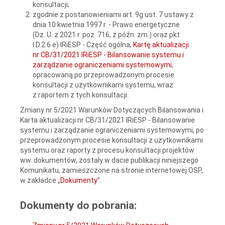
konsultacji;
zgodnie z postanowieniami art. 9g ust. 7 ustawy z
dnia 10 kwietnia 1997 r. - Prawo energetyczne
(Dz. U. z 2021 r. poz. 716, z późn. zm.) oraz pkt
I.D.2.6 e) IRiESP - Część ogólna,
Kartę aktualizacji
nr CB/31/2021 IRiESP - Bilansowanie systemu i
zarządzanie ograniczeniami systemowymi
,
opracowaną po przeprowadzonym procesie
konsultacji z użytkownikami systemu, wraz
z raportem z tych konsultacji.
Zmiany nr 5/2021 Warunków Dotyczących Bilansowania i
Karta aktualizacji nr CB/31/2021 IRiESP - Bilansowanie
systemu i zarządzanie ograniczeniami systemowymi, po
przeprowadzonym procesie konsultacji z użytkownikami
systemu oraz raporty z procesu konsultacji projektów
ww. dokumentów, zostały w dacie publikacji niniejszego
Komunikatu, zamieszczone na stronie internetowej OSP,
w zakładce „
Dokumenty
”.
Dokumenty do pobrania: