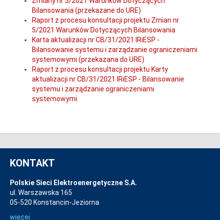
Zmiany nr 5/2021 Warunków Dotyczących
Bilansowania (przekazane do URE)
Raport z procesu konsultacji projektu Zmian nr
5/2021 Warunków Dotyczących Bilansowania
Karta aktualizacji nr CB/31/2021 IRiESP -
Bilansowanie systemu i zarządzanie ograniczeniami
systemowymi (przekazana do URE)
Raport z procesu konsultacji projektu Karty
aktualizacji nr CB/31/2021 IRiESP - Bilansowanie
systemu i zarządzanie ograniczeniami
systemowymi
KONTAKT
Polskie Sieci Elektroenergetyczne S.A.
ul. Warszawska 165
05-520 Konstancin-Jeziorna
więcej