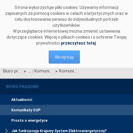
Przejdź do komentarzy
Strona wykorzystuje pliki cookies. Używamy informacji
zapisanych za pomocą cookies w celach statystycznych oraz w
celu dostosowania serwisu do indywidualnych potrzeb
użytkowników.
W przeglądarce internetowej można zmienić ustawienia
dotyczące cookies. Więcej o plikach cookies i o ochronie Twojej
prywatności
przeczytasz tutaj
.
Akceptuję
Biuro prasowe
Komunikaty OSP
Komunikat OSP w sprawie wystąpienia do Prezesa URE o zatwierdzenie Zmian nr 5/2021 Warunków Dotyczących Bilansowania oraz Karty aktualizacji nr CB/31/2021 IRiESP - Bilansowanie
>
>
BIURO PRASOWE
Aktualności
Komunikaty OSP
Prosto o energetyce
Jak funkcjonuje Krajowy System Elektroenergetyczny?