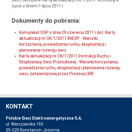
życie z dniem 1 lipca 2011 r.
Dokumenty do pobrania:
Komunikat OSP z dnia 29 czerwca 2011 r.dot. Karty
aktualizacji nr CK/1/2011 IRiESP - Warunki
korzystania, prowadzenia ruchu, eksploatacji i
planowania rozwoju sieci
Karta aktualizacji nr CK/1/2011 Instrukcji Ruchu i
Eksploatacji Sieci Przesyłowej - Warunki korzystania,
prowadzenia ruchu, eksploatacji i planowania rozwoju
sieci, zatwierdzonej przez Prezesa URE
KONTAKT
Polskie Sieci Elektroenergetyczne S.A.
ul. Warszawska 165
05-520 Konstancin-Jeziorna