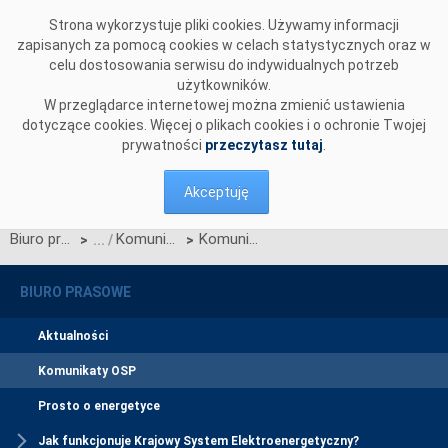
Przejdź do komentarzy
Strona wykorzystuje pliki cookies. Używamy informacji
zapisanych za pomocą cookies w celach statystycznych oraz w
celu dostosowania serwisu do indywidualnych potrzeb
użytkowników.
W przeglądarce internetowej można zmienić ustawienia
dotyczące cookies. Więcej o plikach cookies i o ochronie Twojej
prywatności
przeczytasz tutaj
.
Akceptuję
Biuro prasowe
Komunikaty OSP
Komunikat OSP z dnia 29 czerwca 2011 r.dot. Karty aktualizacji nr CK/1/2011 IRiESP - Warunki korzystania, prowadzenia ruchu, eksploatacji i planowania rozwoju sieci
>
>
BIURO PRASOWE
Aktualności
Komunikaty OSP
Prosto o energetyce
Jak funkcjonuje Krajowy System Elektroenergetyczny?