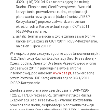
4320-1(16)/2010/LK zatwierdzającą Instrukcję
Ruchu i Eksploatacji Sieci Przesyłowej - Warunki
korzystania, prowadzenia ruchu, eksploatacji i
planowania rozwoju sieci (dalej również „IRiESP-
Korzystanie”) poprzez zatwierdzenie zmian
określonych w Karcie aktualizacji nr CK/1/2011
IRiESP-Korzystanie;
ustalić termin wejścia w życie zmian zawartych w
Karcie aktualizacji nr CK/1/2011 IRiESP-Korzystanie,
na dzień 1 lipca 2011 r.
W związku z powyższym, zgodnie z postanowieniami pkt
I.D.2.7 Instrukcji Ruchu i Eksploatacji Sieci Przesyłowej -
Część ogólna, Operator Systemu Przesyłowego w dniu
29 czerwca 2011 r. publikuje na swojej stronie
internetowej, pod adresem
www.pse.pl
, zatwierdzoną
przez Prezesa URE Kartę aktualizacji nr CK/1/2011
IRiESP-Korzystanie.
Zgodnie z powołaną powyżej decyzją nr DPK-4320-
1(2)/2011/LK Prezesa URE, zmiany Instrukcji Ruchu i
Eksploatacji Sieci Przesyłowej - Warunki korzystania,
prowadzenia ruchu, eksploatacji i planowania rozwoju
sieci, określone Kartą aktualizacji CK/1/2011, wchodzą w