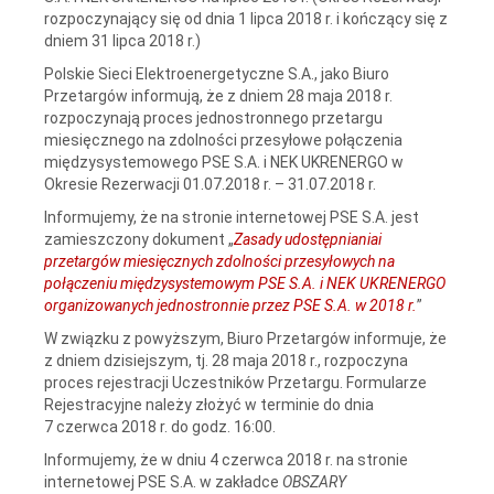
rozpoczynający się od dnia 1 lipca 2018 r. i kończący się z
dniem 31 lipca 2018 r.)
Polskie Sieci Elektroenergetyczne S.A., jako Biuro
Przetargów informują, że z dniem 28 maja 2018 r.
rozpoczynają proces jednostronnego przetargu
miesięcznego na zdolności przesyłowe połączenia
międzysystemowego PSE S.A. i NEK UKRENERGO w
Okresie Rezerwacji 01.07.2018 r. – 31.07.2018 r.
Informujemy, że na stronie internetowej PSE S.A. jest
zamieszczony dokument „
Zasady udostępnianiai
przetargów miesięcznych zdolności przesyłowych na
połączeniu międzysystemowym PSE S.A. i NEK UKRENERGO
organizowanych jednostronnie przez PSE S.A. w 2018 r.
”
W związku z powyższym, Biuro Przetargów informuje, że
z dniem dzisiejszym, tj. 28 maja 2018 r., rozpoczyna
proces rejestracji Uczestników Przetargu. Formularze
Rejestracyjne należy złożyć w terminie do dnia
7 czerwca 2018 r. do godz. 16:00.
Informujemy, że w dniu 4 czerwca 2018 r. na stronie
internetowej PSE S.A. w zakładce
OBSZARY