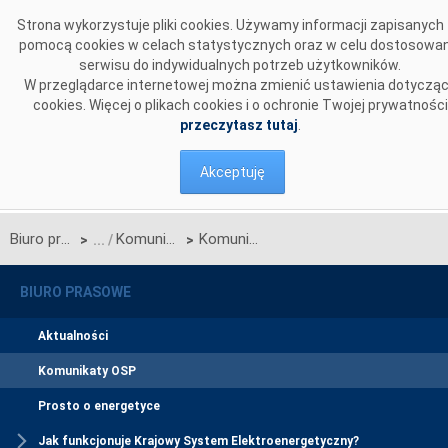
Przejdź do komentarzy
Strona wykorzystuje pliki cookies. Używamy informacji zapisanych
pomocą cookies w celach statystycznych oraz w celu dostosowan
serwisu do indywidualnych potrzeb użytkowników.
W przeglądarce internetowej można zmienić ustawienia dotyczą
cookies. Więcej o plikach cookies i o ochronie Twojej prywatności
przeczytasz tutaj
.
Akceptuję
Biuro prasowe
Komunikaty OSP
Komunikat w sprawie rozpoczęcia procesu jednostronnego przetargu miesięcznego na zdolności przesyłowe połączenia PSE S.A. i NEK UKRENERGO na LIPIEC 2018 r.
>
>
BIURO PRASOWE
Aktualności
Komunikaty OSP
Prosto o energetyce
Jak funkcjonuje Krajowy System Elektroenergetyczny?