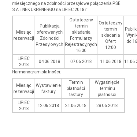
miesięcznego na zdolności przesyłowe połączenia PSE
S.A. i NEK UKRENERGO na LIPIEC 2018 r.:
Ostateczny
Ostateczny
Publikacja
termin
termin
Publik
Miesiąc
oferowanych
składania
składania
Wyni
rezerwacji
Zdolności
Formularzy
Ofert
do 16
Przesyłowych
Rejestracyjnych
12:00
16:00
LIPIEC
04.06.2018
07.06.2018
11.06.2018
11.06.
2018
Harmonogram płatności:
Termin
Wygaśnięcie
Miesiąc
Wystawienie
płatności
terminu
rezerwacji
faktury
faktury
płatności
LIPIEC
12.06.2018
21.06.2018
28.06.2018
2018