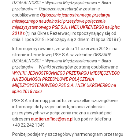
DZIAŁALNOŚCI
–
Wymiana Międzysystemowa
–
Biuro
przetargów
–
Ogłoszenia przetargów
zostanie
opublikowane
Ogłoszenie jednostronnego przetargu
miesięcznego na zdolności przesyłowe połączenia
międzysystemowego PSE S.A. i NEK UKRENERGO na lipiec
2018 r.
(tj. na Okres Rezerwacji rozpoczynający się od
dnia 1 lipca 2018 i kończący się z dniem 31 lipca 2018 r.).
Informujemy również, że w dniu 11 czerwca 2018 r. na
stronie internetowej PSE S.A. w zakładce
OBSZARY
DZIAŁALNOŚCI
–
Wymiana Międzysystemowa
–
Biuro
przetargów
–
Wyniki przetargów
zostaną opublikowane
WYNIKI JEDNOSTRONNEGO PRZETARGU MIESIĘCZNEGO
NA ZDOLNOŚCI PRZESYŁOWE POŁĄCZENIA
MIĘDZYSYSTEMOWEGO PSE S.A. i NEK UKRENERGO na
lipiec 2018 roku
.
PSE S.A. informują ponadto, że wszelkie szczegółowe
informacje dotyczące udostępniania zdolności
przesyłowych w/w połączenia można uzyskać pod
adresem
auction.office@pse.pl
lub pod nr telefonu
+48 22 242 1349.
Poniżej podajemy szczegółowy harmonogram przetargu