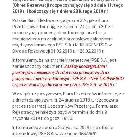
(Okres Rezerwacji rozpoczynający się od dnia 1 lutego
2019 r. i kończący się z dniem 28 lutego 2019 r.
)
Polskie Sieci Elektroenergetyczne S.A., jako Biuro
Przetargów informują, że z dniem 24 grudnia 2018 r.
rozpoczynają proces jednostronnego przetargu
miesięcznego na zdolności przesyłowe połączenia
międzysystemowego PSE S.A. i NEK UKRENERGO w
Okresie Rezerwacji 01.02.2019 r. – 28.02.2019 r.
Informujemy, że na stronie internetowej PSE S.A. jest
zamieszczony dokument „
Zasady udostępniania i
przetargów miesięcznych zdolności przesyłowych na
połączeniu międzysystemowym PSE S.A. i NEK UKRENERGO
organizowanych jednostronnie przez PSE S.A. w 2019 r.
”
W związku z powyższym, Biuro Przetargów informuje, że
z dniem dzisiejszym, tj. 24 grudnia 2018 r., rozpoczyna
proces rejestracji Uczestników Przetargu. Formularze
Rejestracyjne należy złożyć w terminie do dnia 8
stycznia 2019 r. do godz. 16:00.
Informujemy, że w dniu 2 stycznia 2019 r. na stronie
internetowej PSE S.A. w zakładce
OBSZARY