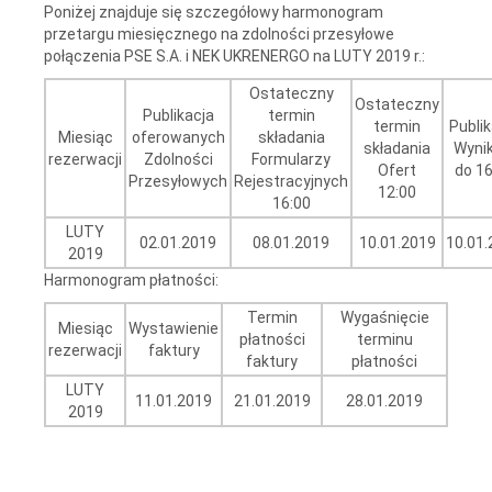
Poniżej znajduje się szczegółowy harmonogram
przetargu miesięcznego na zdolności przesyłowe
połączenia PSE S.A. i NEK UKRENERGO na LUTY 2019 r.:
Ostateczny
Ostateczny
Publikacja
termin
termin
Publik
Miesiąc
oferowanych
składania
składania
Wyni
rezerwacji
Zdolności
Formularzy
Ofert
do 16
Przesyłowych
Rejestracyjnych
12:00
16:00
LUTY
02.01.2019
08.01.2019
10.01.2019
10.01.
2019
Harmonogram płatności:
Termin
Wygaśnięcie
Miesiąc
Wystawienie
płatności
terminu
rezerwacji
faktury
faktury
płatności
LUTY
11.01.2019
21.01.2019
28.01.2019
2019