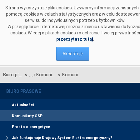
Przejdź do komentarzy
Strona wykorzystuje pliki cookies. Używamy informacji zapisanych
pomocą cookies w celach statystycznych oraz w celu dostosowan
serwisu do indywidualnych potrzeb użytkowników.
W przeglądarce internetowej można zmienić ustawienia dotyczą
cookies. Więcej o plikach cookies i o ochronie Twojej prywatności
przeczytasz tutaj
.
Akceptuję
Biuro prasowe
Komunikaty OSP
Komunikat w sprawie rozpoczęcia procesu jednostronnego przetargu miesięcznego na zdolności przesyłowe połączenia PSE S.A. i NEK UKRENERGO na LUTY 2019 r.
>
>
BIURO PRASOWE
Aktualności
Komunikaty OSP
Prosto o energetyce
Jak funkcjonuje Krajowy System Elektroenergetyczny?