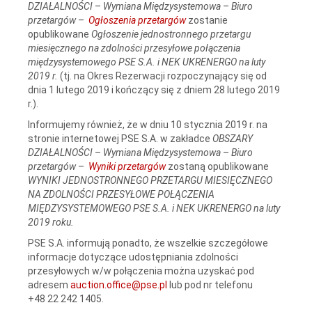
DZIAŁALNOŚCI
–
Wymiana Międzysystemowa
–
Biuro
przetargów
–
Ogłoszenia przetargów
zostanie
opublikowane
Ogłoszenie jednostronnego przetargu
miesięcznego na zdolności przesyłowe połączenia
międzysystemowego PSE S.A. i NEK UKRENERGO na luty
2019 r.
(tj. na Okres Rezerwacji rozpoczynający się od
dnia 1 lutego 2019 i kończący się z dniem 28 lutego 2019
r.).
Informujemy również, że w dniu 10 stycznia 2019 r. na
stronie internetowej PSE S.A. w zakładce
OBSZARY
DZIAŁALNOŚCI
–
Wymiana Międzysystemowa
–
Biuro
przetargów
–
Wyniki przetargów
zostaną opublikowane
WYNIKI JEDNOSTRONNEGO PRZETARGU MIESIĘCZNEGO
NA ZDOLNOŚCI PRZESYŁOWE POŁĄCZENIA
MIĘDZYSYSTEMOWEGO PSE S.A. i NEK UKRENERGO na luty
2019 roku.
PSE S.A. informują ponadto, że wszelkie szczegółowe
informacje dotyczące udostępniania zdolności
przesyłowych w/w połączenia można uzyskać pod
adresem
auction.office@pse.pl
lub pod nr telefonu
+48 22 242 1405.