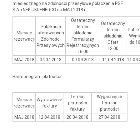
miesięcznego na zdolności przesyłowe połączenia PSE
S.A. i NEK UKRENERGO na MAJ 2018 r.:
Ostateczny
Ostateczny
Publikacja
termin
termin
Publik
Miesiąc
oferowanych
składania
składania
Wyni
rezerwacji
Zdolności
Formularzy
Ofert
do 16
Przesyłowych
Rejestracyjnych
12:00
16:00
MAJ 2018
04.04.2018
09.04.2018
11.04.2018
11.04.
Harmonogram płatności:
Termin
Wygaśnięcie
Miesiąc
Wystawienie
płatności
terminu
rezerwacji
faktury
faktury
płatności
MAJ 2018
12.04.2018
20.04.2018
27.04.2018