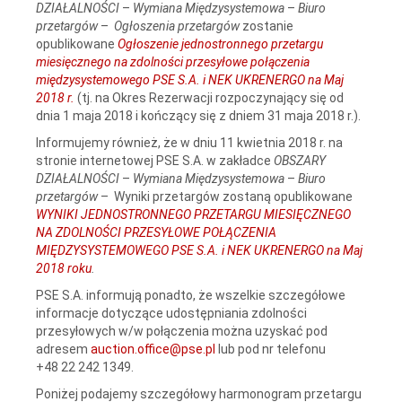
DZIAŁALNOŚCI
–
Wymiana Międzysystemowa
–
Biuro
przetargów
–
Ogłoszenia przetargów
zostanie
opublikowane
Ogłoszenie jednostronnego przetargu
miesięcznego na zdolności przesyłowe połączenia
międzysystemowego PSE S.A. i NEK UKRENERGO na Maj
2018 r.
(tj. na Okres Rezerwacji rozpoczynający się od
dnia 1 maja 2018 i kończący się z dniem 31 maja 2018 r.).
Informujemy również, że w dniu 11 kwietnia 2018 r. na
stronie internetowej PSE S.A. w zakładce
OBSZARY
DZIAŁALNOŚCI
–
Wymiana Międzysystemowa
–
Biuro
przetargów
– Wyniki przetargów zostaną opublikowane
WYNIKI JEDNOSTRONNEGO PRZETARGU MIESIĘCZNEGO
NA ZDOLNOŚCI PRZESYŁOWE POŁĄCZENIA
MIĘDZYSYSTEMOWEGO PSE S.A. i NEK UKRENERGO na Maj
2018 roku
.
PSE S.A. informują ponadto, że wszelkie szczegółowe
informacje dotyczące udostępniania zdolności
przesyłowych w/w połączenia można uzyskać pod
adresem
auction.office@pse.pl
lub pod nr telefonu
+48 22 242 1349.
Poniżej podajemy szczegółowy harmonogram przetargu