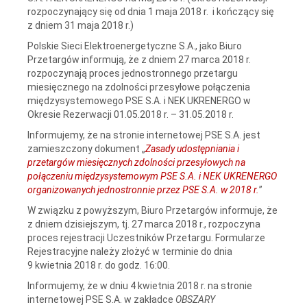
rozpoczynający się od dnia 1 maja 2018 r. i kończący się
z dniem 31 maja 2018 r.)
Polskie Sieci Elektroenergetyczne S.A., jako Biuro
Przetargów informują, że z dniem 27 marca 2018 r.
rozpoczynają proces jednostronnego przetargu
miesięcznego na zdolności przesyłowe połączenia
międzysystemowego PSE S.A. i NEK UKRENERGO w
Okresie Rezerwacji 01.05.2018 r. – 31.05.2018 r.
Informujemy, że na stronie internetowej PSE S.A. jest
zamieszczony dokument „
Zasady udostępniania i
przetargów miesięcznych zdolności przesyłowych na
połączeniu międzysystemowym PSE S.A. i NEK UKRENERGO
organizowanych jednostronnie przez PSE S.A. w 2018 r.
”
W związku z powyższym, Biuro Przetargów informuje, że
z dniem dzisiejszym, tj. 27 marca 2018 r., rozpoczyna
proces rejestracji Uczestników Przetargu. Formularze
Rejestracyjne należy złożyć w terminie do dnia
9 kwietnia 2018 r. do godz. 16:00.
Informujemy, że w dniu 4 kwietnia 2018 r. na stronie
internetowej PSE S.A. w zakładce
OBSZARY