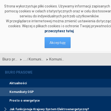
Przejdź do komentarzy
Strona wykorzystuje pliki cookies. Używamy informacji zapisanych
pomocą cookies w celach statystycznych oraz w celu dostosowan
serwisu do indywidualnych potrzeb użytkowników.
W przeglądarce internetowej można zmienić ustawienia dotyczą
cookies. Więcej o plikach cookies i o ochronie Twojej prywatności
przeczytasz tutaj
.
Akceptuję
Biuro prasowe
Komunikaty OSP
Komunikat w sprawie rozpoczęcia procesu jednostronnego przetargu miesięcznego na zdolności przesyłowe połączenia PSE S.A. i NEK UKRENERGO na MAJ 2018 r.
>
>
BIURO PRASOWE
Aktualności
Komunikaty OSP
Prosto o energetyce
Jak funkcjonuje Krajowy System Elektroenergetyczny?