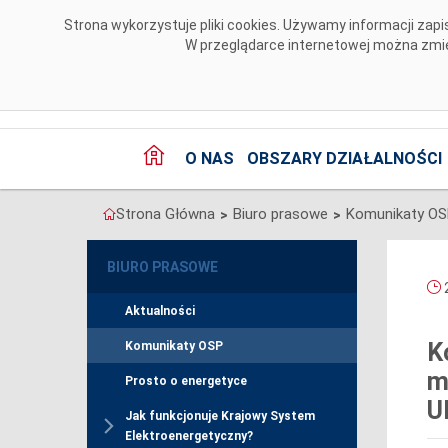
Przejdź do komentarzy
Strona wykorzystuje pliki cookies. Używamy informacji za
W przeglądarce internetowej można zmien
O NAS
OBSZARY DZIAŁALNOŚCI
Strona Główna
Biuro prasowe
Komunikaty O
>
>
BIURO PRASOWE
2
Aktualności
K
Komunikaty OSP
m
Prosto o energetyce
U
Jak funkcjonuje Krajowy System
Elektroenergetyczny?