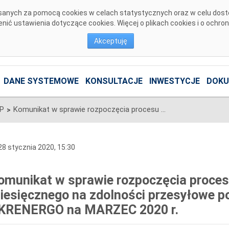
pisanych za pomocą cookies w celach statystycznych oraz w celu dos
ić ustawienia dotyczące cookies. Więcej o plikach cookies i o ochro
Akceptuję
DANE SYSTEMOWE
KONSULTACJE
INWESTYCJE
DOKU
SP
Komunikat w sprawie rozpoczęcia procesu jednostronnego przetargu miesięcznego na zdolności przesyłowe połączenia PSE S.A. i NEK UKRENERGO na MARZEC 2020 r.
>
8 stycznia 2020, 15:30
omunikat w sprawie rozpoczęcia proces
iesięcznego na zdolności przesyłowe po
KRENERGO na MARZEC 2020 r.