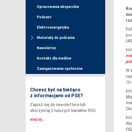
Opracowania eksperckie
Ko
mi
Podcast
roz
Elektroenergetyka
Pol
pro
Materiały do pobrania
UKR
Newsletter
Inf
mie
Kontakt dla mediów
jed
Zaangażowanie społeczne
W z
rej
16:
Chcesz być na bieżąco
Inf
z informacjami od PSE?
Mi
mie
Zapisz się do newslettera lub
Okr
skorzystaj z naszych kanałów RSS.
Inf
więcej...
Wy
PR