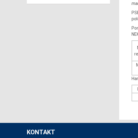
mar
PSE
po
Pon
NE
r
Ha
KONTAKT