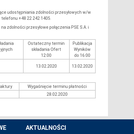
zące udostępniania zdolności przesyłowych w/w
r telefonu +48 22 242 1405.
a zdolności przesyłowe połączenia PSE S.A. i
ładania
Ostateczny termin
Publikacja
cyjnych
składania Ofert
Wyników
12:00
do 16:00
13.02.2020
13.02.2020
faktury
Wygaśnięcie terminu płatności
28.02.2020
WE
AKTUALNOŚCI