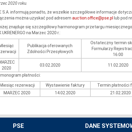
zec 2020 roku.
 S.A. informują ponadto, że wszelkie szczegółowe informacje dotyc
łączenia można uzyskać pod adresem
auction.office@pse.pl
lub pod n
iżej znajduje się szczegółowy harmonogram przetargu miesięcznego n
K UKRENERGO na Marzec 2020 r.:
Ostateczny termin sk
Miesiąc
Publikacja oferowanych
Formularzy Rejestra
ezerwacji
Zdolności Przesyłowych
16:00
MARZEC
03.02.2020
11.02.2020
2020
rmonogram płatności:
Miesiąc rezerwacji
Wystawienie faktury
Termin płatności 
MARZEC 2020
14.02.2020
21.02.2020
PSE
DANE SYSTEMO