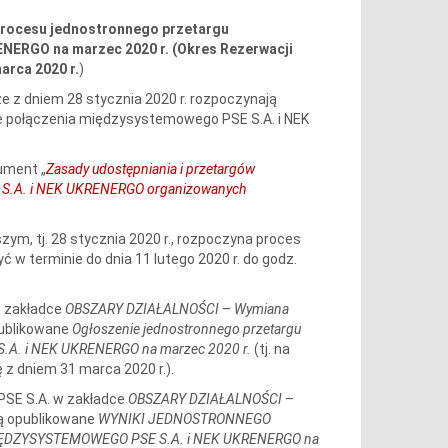
procesu jednostronnego przetargu
RENERGO na marzec 2020 r.
(Okres Rezerwacji
arca 2020 r.
)
 że z dniem 28 stycznia 2020 r. rozpoczynają
e połączenia międzysystemowego PSE S.A. i NEK
ument „
Zasady udostępniania i przetargów
E S.A. i NEK UKRENERGO organizowanych
ym, tj. 28 stycznia 2020 r., rozpoczyna proces
ć w terminie do dnia 11 lutego 2020 r. do godz.
 w zakładce
OBSZARY DZIAŁALNOŚCI
–
Wymiana
publikowane
Ogłoszenie jednostronnego przetargu
S.A. i NEK UKRENERGO na marzec 2020 r.
(tj. na
 z dniem 31 marca 2020 r.).
 PSE S.A. w zakładce
OBSZARY DZIAŁALNOŚCI
–
 opublikowane
WYNIKI JEDNOSTRONNEGO
DZYSYSTEMOWEGO PSE S.A. i NEK UKRENERGO na