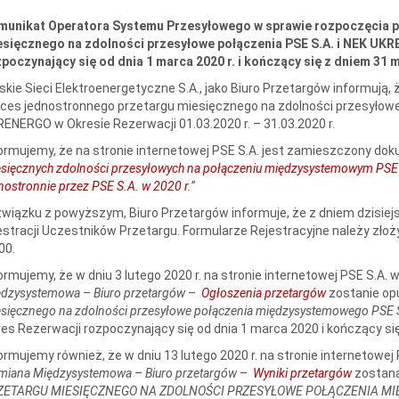
munikat
Operatora Systemu Przesyłowego w sprawie rozpoczęcia 
esięcznego na zdolności przesyłowe połączenia PSE S.A. i NEK UK
poczynający się od dnia 1 marca 2020 r. i kończący się z dniem 31 m
skie Sieci Elektroenergetyczne S.A., jako Biuro Przetargów informują,
ces jednostronnego przetargu miesięcznego na zdolności przesyłow
ENERGO w Okresie Rezerwacji 01.03.2020 r. – 31.03.2020 r.
ormujemy, że na stronie internetowej PSE S.A. jest zamieszczony dok
sięcznych zdolności przesyłowych na połączeniu międzysystemowym PS
nostronnie przez PSE S.A. w 2020 r.
”
wiązku z powyższym, Biuro Przetargów informuje, że z dniem dzisiejsz
estracji Uczestników Przetargu. Formularze Rejestracyjne należy złoży
00.
ormujemy, że w dniu 3 lutego 2020 r. na stronie internetowej PSE S.A.
ędzysystemowa
–
Biuro przetargów
–
Ogłoszenia przetargów
zostanie o
sięcznego na zdolności przesyłowe połączenia międzysystemowego PSE 
es Rezerwacji rozpoczynający się od dnia 1 marca 2020 i kończący się
ormujemy również, że w dniu 13 lutego 2020 r. na stronie internetowej
miana Międzysystemowa
–
Biuro przetargów
–
Wyniki przetargów
zostaną
ZETARGU MIESIĘCZNEGO NA ZDOLNOŚCI PRZESYŁOWE POŁĄCZENIA MIĘ