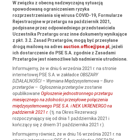
W związku z obecną nadzwyczajną sytuacją
spowodowaną ograniczeniem ryzyka
rozprzestrzeniania się wirusa COVID-19, Formularze
Rejestracyjne w przetargu na październik 2021,
podpisane przez odpowiedniego przedstawiciela
Uczestnika Przetargu oraz inne dokumenty wynikające
z pkt. 3.2. Zasad Przetargów, mogą być przesyłane
drogą mailową na adres
auction.office@pse.pl
,
jeżeli
ich dostarczenie do PSE S.A. zgodnie z Zasadami
Przetargów jest niemożliwe lub nadmiernie utrudnione.
Informujemy, że w dniu 6 września 2021 r. na stronie
internetowej PSE S.A. w zakładce
OBSZARY
DZIAŁALNOŚCI
–
Wymiana Międzysystemowa
–
Biuro
przetargów
–
Ogłoszenia przetargów
zostanie
opublikowane
Ogłoszenie jednostronnego przetargu
miesięcznego na zdolności przesyłowe połączenia
międzysystemowego PSE S.A. i NEK UKRENERGO na
październik 2021 r.
(tj. na Okres Rezerwacji
rozpoczynający się od dnia 1 października 2021 i
kończący się z dniem 31 października 2021 r.).
Informujemy również, że w dniu 16 września 2021 r. na