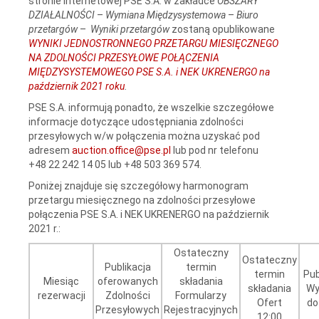
stronie internetowej PSE S.A. w zakładce
OBSZARY
DZIAŁALNOŚCI
–
Wymiana Międzysystemowa
–
Biuro
przetargów
–
Wyniki przetargów
zostaną opublikowane
WYNIKI JEDNOSTRONNEGO PRZETARGU MIESIĘCZNEGO
NA ZDOLNOŚCI PRZESYŁOWE POŁĄCZENIA
MIĘDZYSYSTEMOWEGO PSE S.A. i NEK UKRENERGO na
październik 2021 roku
.
PSE S.A. informują ponadto, że wszelkie szczegółowe
informacje dotyczące udostępniania zdolności
przesyłowych w/w połączenia można uzyskać pod
adresem
auction.office@pse.pl
lub pod nr telefonu
+48 22 242 14 05 lub +48 503 369 574.
Poniżej znajduje się szczegółowy harmonogram
przetargu miesięcznego na zdolności przesyłowe
połączenia PSE S.A. i NEK UKRENERGO na październik
2021 r.:
Ostateczny
Ostateczny
Publikacja
termin
termin
Pub
Miesiąc
oferowanych
składania
składania
Wy
rezerwacji
Zdolności
Formularzy
Ofert
do
Przesyłowych
Rejestracyjnych
12:00