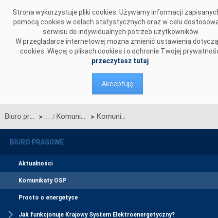
Przejdź do komentarzy
Strona wykorzystuje pliki cookies. Używamy informacji zapisanyc
pomocą cookies w celach statystycznych oraz w celu dostosow
serwisu do indywidualnych potrzeb użytkowników.
W przeglądarce internetowej można zmienić ustawienia dotycz
cookies. Więcej o plikach cookies i o ochronie Twojej prywatnoś
przeczytasz tutaj
.
Akceptuję
Biuro prasowe
Komunikaty OSP
Komunikat w sprawie rozpoczęcia procesu jednostronnego przetargu miesięcznego na zdolności przesyłowe połączenia PSE S.A. i NEK UKRENERGO na październik 2021 r.
>
>
BIURO PRASOWE
Aktualności
Komunikaty OSP
Prosto o energetyce
Jak funkcjonuje Krajowy System Elektroenergetyczny?