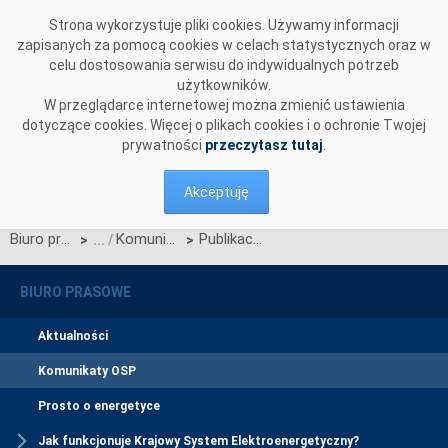
Przejdź do komentarzy
Strona wykorzystuje pliki cookies. Używamy informacji
zapisanych za pomocą cookies w celach statystycznych oraz w
celu dostosowania serwisu do indywidualnych potrzeb
użytkowników.
W przeglądarce internetowej można zmienić ustawienia
dotyczące cookies. Więcej o plikach cookies i o ochronie Twojej
prywatności
przeczytasz tutaj
.
Akceptuję
Biuro prasowe
Komunikaty OSP
Publikacja Standardów technicznych systemu SOWE wer. 5.0.
>
>
BIURO PRASOWE
Aktualności
Komunikaty OSP
Prosto o energetyce
Jak funkcjonuje Krajowy System Elektroenergetyczny?