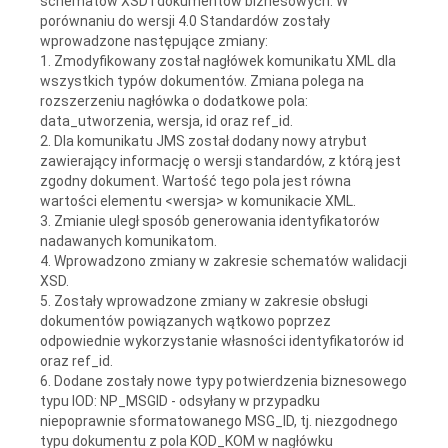
schematów XSD i dokumentów biznesowych. W
porównaniu do wersji 4.0 Standardów zostały
wprowadzone następujące zmiany:
1. Zmodyfikowany został nagłówek komunikatu XML dla
wszystkich typów dokumentów. Zmiana polega na
rozszerzeniu nagłówka o dodatkowe pola:
data_utworzenia, wersja, id oraz ref_id.
2. Dla komunikatu JMS został dodany nowy atrybut
zawierający informację o wersji standardów, z którą jest
zgodny dokument. Wartość tego pola jest równa
wartości elementu <wersja> w komunikacie XML.
3. Zmianie uległ sposób generowania identyfikatorów
nadawanych komunikatom.
4. Wprowadzono zmiany w zakresie schematów walidacji
XSD.
5. Zostały wprowadzone zmiany w zakresie obsługi
dokumentów powiązanych wątkowo poprzez
odpowiednie wykorzystanie własności identyfikatorów id
oraz ref_id.
6. Dodane zostały nowe typy potwierdzenia biznesowego
typu IOD: NP_MSGID - odsyłany w przypadku
niepoprawnie sformatowanego MSG_ID, tj. niezgodnego
typu dokumentu z pola KOD_KOM w nagłówku