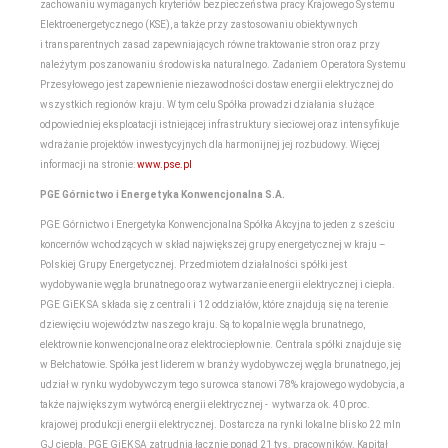
zachowaniu wymaganych kryteriów bezpieczeństwa pracy Krajowego Systemu
Elektroenergetycznego (KSE), a także przy zastosowaniu obiektywnych
i transparentnych zasad zapewniających równe traktowanie stron oraz przy
należytym poszanowaniu środowiska naturalnego. Zadaniem Operatora Systemu
Przesyłowego jest zapewnienie niezawodności dostaw energii elektrycznej do
wszystkich regionów kraju. W tym celu Spółka prowadzi działania służące
odpowiedniej eksploatacji istniejącej infrastruktury sieciowej oraz intensyfikuje
wdrażanie projektów inwestycyjnych dla harmonijnej jej rozbudowy. Więcej
informacji na stronie:
www.pse.pl
PGE Górnictwo i Energetyka Konwencjonalna S.A.
PGE Górnictwo i Energetyka Konwencjonalna Spółka Akcyjna to jeden z sześciu
koncernów wchodzących w skład największej grupy energetycznej w kraju –
Polskiej Grupy Energetycznej. Przedmiotem działalności spółki jest
wydobywanie węgla brunatnego oraz wytwarzanie energii elektrycznej i ciepła.
PGE GiEK SA składa się z centrali i 12 oddziałów, które znajdują się na terenie
dziewięciu województw naszego kraju. Są to kopalnie węgla brunatnego,
elektrownie konwencjonalne oraz elektrociepłownie. Centrala spółki znajduje się
w Bełchatowie. Spółka jest liderem w branży wydobywczej węgla brunatnego, jej
udział w rynku wydobywczym tego surowca stanowi 78% krajowego wydobycia, a
także największym wytwórcą energii elektrycznej - wytwarza ok. 40 proc.
krajowej produkcji energii elektrycznej. Dostarcza na rynki lokalne blisko 22 mln
GJ ciepła. PGE GiEK SA zatrudnia łącznie ponad 21 tys. pracowników. Kapitał