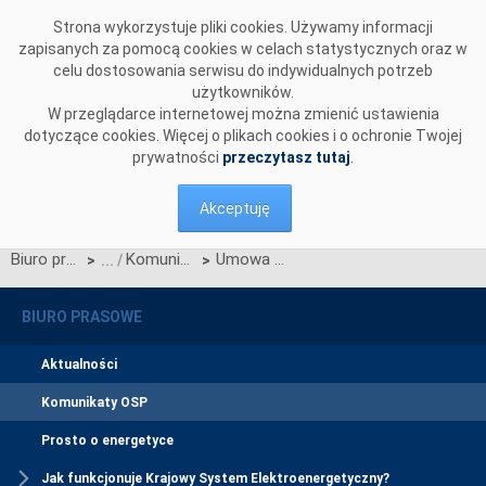
Przejdź do komentarzy
Strona wykorzystuje pliki cookies. Używamy informacji
zapisanych za pomocą cookies w celach statystycznych oraz w
celu dostosowania serwisu do indywidualnych potrzeb
użytkowników.
W przeglądarce internetowej można zmienić ustawienia
dotyczące cookies. Więcej o plikach cookies i o ochronie Twojej
prywatności
przeczytasz tutaj
.
Akceptuję
Biuro prasowe
Komunikaty OSP
Umowa o przyłączenie do sieci przesyłowej nowego bloku Elektrowni Pomorzany
>
>
BIURO PRASOWE
Aktualności
Komunikaty OSP
Prosto o energetyce
Jak funkcjonuje Krajowy System Elektroenergetyczny?