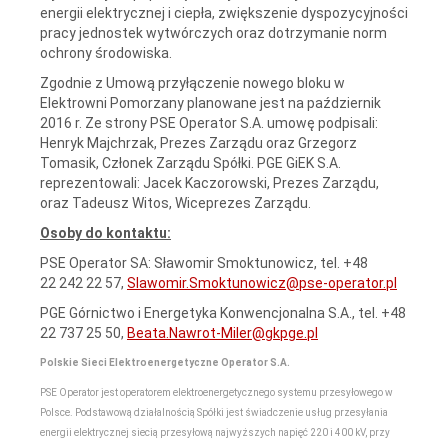
energii elektrycznej i ciepła, zwiększenie dyspozycyjności
pracy jednostek wytwórczych oraz dotrzymanie norm
ochrony środowiska.
Zgodnie z Umową przyłączenie nowego bloku w
Elektrowni Pomorzany planowane jest na październik
2016 r. Ze strony PSE Operator S.A. umowę podpisali:
Henryk Majchrzak, Prezes Zarządu oraz Grzegorz
Tomasik, Członek Zarządu Spółki. PGE GiEK S.A.
reprezentowali: Jacek Kaczorowski, Prezes Zarządu,
oraz Tadeusz Witos, Wiceprezes Zarządu.
Osoby do kontaktu:
PSE Operator SA: Sławomir Smoktunowicz, tel. +48
22 242 22 57,
Slawomir.Smoktunowicz@pse-operator.pl
PGE Górnictwo i Energetyka Konwencjonalna S.A., tel. +48
22 737 25 50,
Beata.Nawrot-Miler@gkpge.pl
Polskie Sieci Elektroenergetyczne Operator S.A.
PSE Operator jest operatorem elektroenergetycznego systemu przesyłowego w
Polsce. Podstawową działalnością Spółki jest świadczenie usług przesyłania
energii elektrycznej siecią przesyłową najwyższych napięć 220 i 400 kV, przy