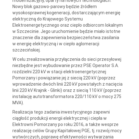
modernizacyjny, oparty na nowych technologiach.
Nowy blok gazowo-parowy będzie źródłem
wysokosprawnej kogeneracji, dostarczającym energię
elektryczną do Krajowego Systemu
Elektroenergetycznego oraz ciepło odbiorcom lokalnym
w Szczecinie. Jego uruchomienie będzie miało istotne
znaczenie dla zapewnienia bezpieczeństwa zasilania
w energię elektryczną i w ciepło aglomeracji
szczecińskiej.
W celu zrealizowania przyłączenia do sieci przesyłowej
niezbędne jest wybudowanie przez PSE Operator S.A.
rozdzielni 220 kV w stacji elektroenergetycznej
Pomorzany i powiązanie jej z siecią 220 kV (poprzez
wprowadzenie dwóch linii 220 kV powstałych z nacięcia
linii 220 kV Krajnik - Glinki) oraz z siecią 110 kV (poprzez
instalację autotransformatora 220/110 kV o mocy 275
MVA).
Realizacja tego zadania inwestycyjnego zapewni
ciągłość produkcji energii elektrycznej i ciepła w
Elektrowni Pomorzany po roku 2016, a także wesprze
realizację celów Grupy Kapitałowej PGE, tj. rozwój mocy
wytwórczych, poprawę efektywności wytwarzania