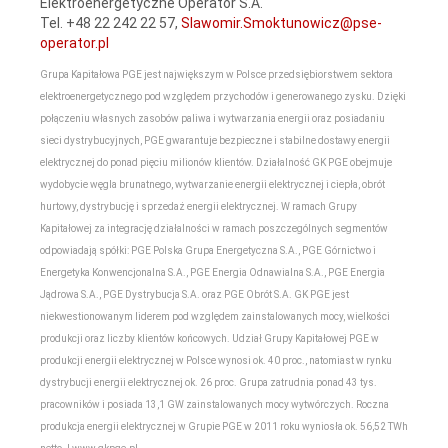
Elektroenergetyczne Operator S.A.
Tel. +48 22 242 22 57,
Slawomir.Smoktunowicz@pse-
operator.pl
Grupa Kapitałowa PGE jest największym w Polsce przedsiębiorstwem sektora
elektroenergetycznego pod względem przychodów i generowanego zysku. Dzięki
połączeniu własnych zasobów paliwa i wytwarzania energii oraz posiadaniu
sieci dystrybucyjnych, PGE gwarantuje bezpieczne i stabilne dostawy energii
elektrycznej do ponad pięciu milionów klientów. Działalność GK PGE obejmuje
wydobycie węgla brunatnego, wytwarzanie energii elektrycznej i ciepła, obrót
hurtowy, dystrybucję i sprzedaż energii elektrycznej. W ramach Grupy
Kapitałowej za integrację działalności w ramach poszczególnych segmentów
odpowiadają spółki: PGE Polska Grupa Energetyczna S.A., PGE Górnictwo i
Energetyka Konwencjonalna S.A., PGE Energia Odnawialna S.A., PGE Energia
Jądrowa S.A., PGE Dystrybucja S.A. oraz PGE Obrót S.A. GK PGE jest
niekwestionowanym liderem pod względem zainstalowanych mocy, wielkości
produkcji oraz liczby klientów końcowych. Udział Grupy Kapitałowej PGE w
produkcji energii elektrycznej w Polsce wynosi ok. 40 proc., natomiast w rynku
dystrybucji energii elektrycznej ok. 26 proc. Grupa zatrudnia ponad 43 tys.
pracowników i posiada 13,1 GW zainstalowanych mocy wytwórczych. Roczna
produkcja energii elektrycznej w Grupie PGE w 2011 roku wyniosła ok. 56,52 TWh