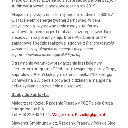
etapowo, a przyłączenie do sieci przesyłowej pierwszych
turbin wiatrowych planowane jest na rok 2019.
Miejscem przyłączenia farmy będzie rozdzielnia 400 kV
w stacji elektroenergetycznej Żarnowiec. W celu
przyłączenia i wyprowadzenia mocy z tej farmy
wiatrowej konieczna jest realizacja szeregu inwestycji
sieciowych na północy kraju, które PSE Operator S.A.
zaplanował i będzie realizował zgodnie z
Planem rozwoju
w zakresie zaspokojenia obecnego i przyszłego
zapotrzebowania na energię elektryczną.
Otrzymanie warunków przyłączenia jest kolejnym
elementem programu Offshore rozwijanego przez Grupę
Kapitałową PGE. W kolejnym okresie spółka PGE Energia
Odnawialna S.A. będzie prowadzić działania mające na
celu uzyskanie pozwolenia na budowę.
Osoby do kontaktu:
Małgorzata Kozieł, Rzecznik Prasowy PGE Polska Grupa
Energetyczna S.A.
Tel. +48 22 340 11 21,
Malgorzata_Koziel@gkpge.pl
Sławomir Smoktunowicz, Rzecznik Prasowy Polskie Sieci