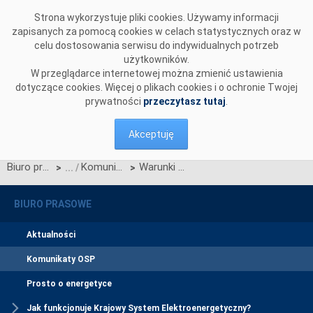
Przejdź do komentarzy
Strona wykorzystuje pliki cookies. Używamy informacji
zapisanych za pomocą cookies w celach statystycznych oraz w
celu dostosowania serwisu do indywidualnych potrzeb
użytkowników.
W przeglądarce internetowej można zmienić ustawienia
dotyczące cookies. Więcej o plikach cookies i o ochronie Twojej
prywatności
przeczytasz tutaj
.
Akceptuję
Biuro prasowe
Komunikaty OSP
Warunki przyłączenia dla kolejnej morskiej farmy wiatrowej
>
>
BIURO PRASOWE
Aktualności
Komunikaty OSP
Prosto o energetyce
Jak funkcjonuje Krajowy System Elektroenergetyczny?