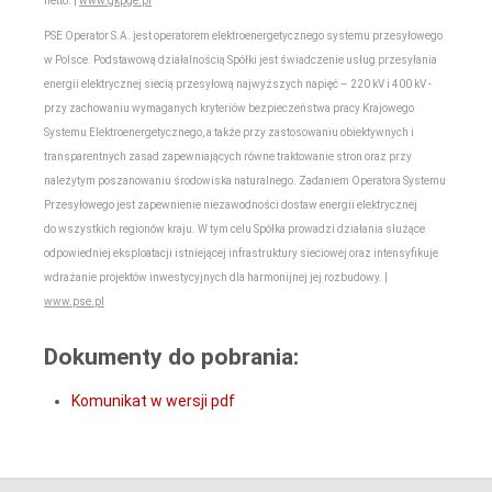
netto. |
www.gkpge.pl
PSE Operator S.A. jest operatorem elektroenergetycznego systemu przesyłowego
w Polsce. Podstawową działalnością Spółki jest świadczenie usług przesyłania
energii elektrycznej siecią przesyłową najwyższych napięć – 220 kV i 400 kV -
przy zachowaniu wymaganych kryteriów bezpieczeństwa pracy Krajowego
Systemu Elektroenergetycznego, a także przy zastosowaniu obiektywnych i
transparentnych zasad zapewniających równe traktowanie stron oraz przy
należytym poszanowaniu środowiska naturalnego. Zadaniem Operatora Systemu
Przesyłowego jest zapewnienie niezawodności dostaw energii elektrycznej
do wszystkich regionów kraju. W tym celu Spółka prowadzi działania służące
odpowiedniej eksploatacji istniejącej infrastruktury sieciowej oraz intensyfikuje
wdrażanie projektów inwestycyjnych dla harmonijnej jej rozbudowy. |
www.pse.pl
Dokumenty do pobrania:
Komunikat w wersji pdf