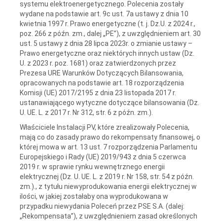
systemu elektroenergetycznego. Polecenia zostały
wydane na podstawie art. 9c ust. 7a ustawy z dnia 10
kwietnia 1997 r. Prawo energetyczne (t. j. Dz.U. z 2024 r.,
poz. 266 z późn. zm., dalej „PE”), z uwzględnieniem art. 30
ust. 5 ustawy z dnia 28 lipca 2023r. o zmianie ustawy –
Prawo energetyczne oraz niektórych innych ustaw (Dz.
U. z 2023 r. poz. 1681) oraz zatwierdzonych przez
Prezesa URE Warunków Dotyczących Bilansowania,
opracowanych na podstawie art. 18 rozporządzenia
Komisji (UE) 2017/2195 z dnia 23 listopada 2017 r.
ustanawiającego wytyczne dotyczące bilansowania (Dz.
U. UE. L. z 2017 r. Nr 312, str. 6 z późn. zm.).
Właściciele Instalacji PV, które zrealizowały Polecenia,
mają co do zasady prawo do rekompensaty finansowej, o
której mowa w art. 13 ust. 7 rozporządzenia Parlamentu
Europejskiego i Rady (UE) 2019/943 z dnia 5 czerwca
2019 r. w sprawie rynku wewnętrznego energii
elektrycznej (Dz. U. UE. L. z 2019 r. Nr 158, str. 54 z późn.
zm.)., z tytułu niewyprodukowania energii elektrycznej w
ilości, w jakiej zostałaby ona wyprodukowana w
przypadku niewydania Poleceń przez PSE S.A. (dalej:
„Rekompensata”), z uwzględnieniem zasad określonych