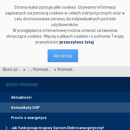
Przejdź do komentarzy
Strona wykorzystuje pliki cookies. Używamy informacji
zapisanych za pomocą cookies w celach statystycznych oraz w
celu dostosowania serwisu do indywidualnych potrzeb
użytkowników.
W przeglądarce internetowej można zmienić ustawienia
dotyczące cookies. Więcej o plikach cookies i o ochronie Twojej
prywatności
przeczytasz tutaj
.
Akceptuję
Biuro prasowe
Komunikaty OSP
Komunikat dotyczący prawa do rekompensaty za redysponowanie nierynkowe instalacji fotowoltaicznych w dniach 10, 11, 12, 13, 14 i 15 czerwca 2025 r.
>
>
BIURO PRASOWE
Aktualności
Komunikaty OSP
Prosto o energetyce
Jak funkcjonuje Krajowy System Elektroenergetyczny?