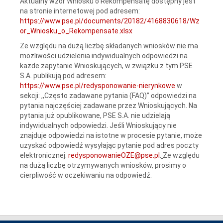
Aktualny wzór Wniosku o Rekompensatę dostępny jest
na stronie internetowej pod adresem:
https://www.pse.pl/documents/20182/4168830618/Wz
or_Wniosku_o_Rekompensate.xlsx
Ze względu na dużą liczbę składanych wniosków nie ma
możliwości udzielenia indywidualnych odpowiedzi na
każde zapytanie Wnioskujących, w związku z tym PSE
S.A. publikują pod adresem:
https://www.pse.pl/redysponowanie-nierynkowe
w
sekcji: ,,Często zadawane pytania (FAQ)” odpowiedzi na
pytania najczęściej zadawane przez Wnioskujących. Na
pytania już opublikowane, PSE S.A. nie udzielają
indywidualnych odpowiedzi. Jeśli Wnioskujący nie
znajduje odpowiedzi na istotne w procesie pytanie, może
uzyskać odpowiedź wysyłając pytanie pod adres poczty
elektronicznej:
redysponowanieOZE@pse.pl
.
Ze względu
na dużą liczbę otrzymywanych wniosków, prosimy o
cierpliwość w oczekiwaniu na odpowiedź.