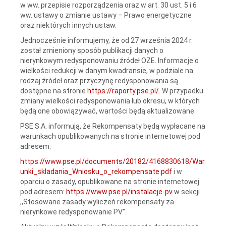
w ww. przepisie rozporządzenia oraz w art. 30 ust. 5 i 6
ww. ustawy o zmianie ustawy – Prawo energetyczne
oraz niektórych innych ustaw.
Jednocześnie informujemy, że od 27 września 2024 r.
został zmieniony sposób publikacji danych o
nierynkowym redysponowaniu źródeł OZE. Informacje o
wielkości redukcji w danym kwadransie, w podziale na
rodzaj źródeł oraz przyczynę redysponowania są
dostępne na stronie
https://raporty.pse.pl/
. W przypadku
zmiany wielkości redysponowania lub okresu, w których
będą one obowiązywać, wartości będą aktualizowane.
PSE S.A. informują, że Rekompensaty będą wypłacane na
warunkach opublikowanych na stronie internetowej pod
adresem:
https://www.pse.pl/documents/20182/4168830618/War
unki_skladania_Wniosku_o_rekompensate.pdf
i w
oparciu o zasady, opublikowane na stronie internetowej
pod adresem:
https://www.pse.pl/instalacje-pv
w sekcji
,,Stosowane zasady wyliczeń rekompensaty za
nierynkowe redysponowanie PV”.