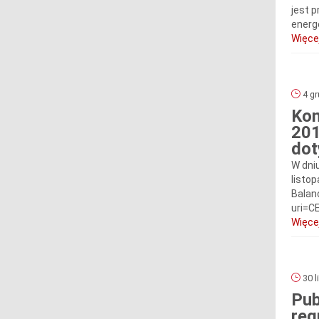
jest 
energe
Więcej
4 gr
Kom
201
dot
W dni
listop
Balan
uri=C
Więcej
30 l
Pub
reg