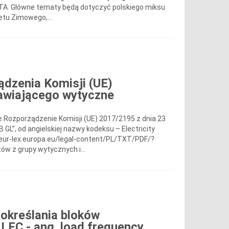
ETA. Główne tematy będą dotyczyć polskiego miksu
etu Zimowego,...
ądzenia Komisji (UE)
nawiającego wytyczne
e Rozporządzenie Komisji (UE) 2017/2195 z dnia 23
 GL”, od angielskiej nazwy kodeksu – Electricity
//eur-lex.europa.eu/legal-content/PL/TXT/PDF/?
w z grupy wytycznych i...
 określania bloków
 LFC - ang. load frequency