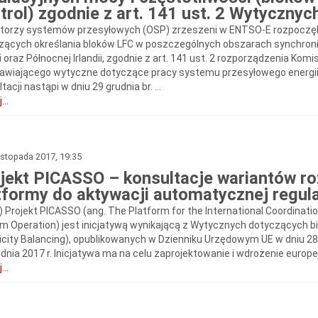
trol) zgodnie z art. 141 ust. 2 Wytyczny
torzy systemów przesyłowych (OSP) zrzeszeni w ENTSO-E rozpoczęli
zących określania bloków LFC w poszczególnych obszarach synchronicz
ii oraz Północnej Irlandii, zgodnie z art. 141 ust. 2 rozporządzenia Komi
awiającego wytyczne dotyczące pracy systemu przesyłowego energii 
tacji nastąpi w dniu 29 grudnia br. ...
...
istopada 2017, 19:35
jekt PICASSO – konsultacje wariantów ro
tformy do aktywacji automatycznej regula
) Projekt PICASSO (ang. The Platform for the International Coordinat
m Operation) jest inicjatywą wynikającą z Wytycznych dotyczących bil
ricity Balancing), opublikowanych w Dzienniku Urzędowym UE w dniu 28
dnia 2017 r. Inicjatywa ma na celu zaprojektowanie i wdrożenie europej
...