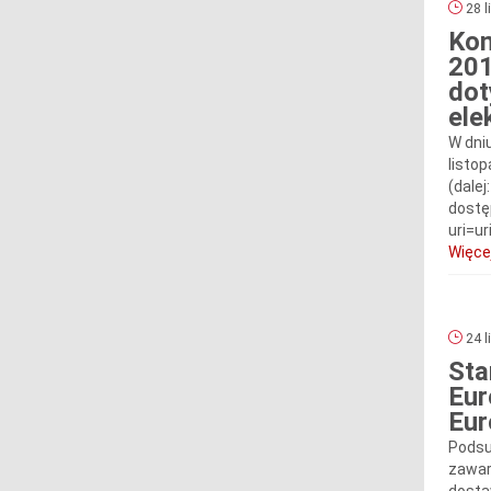
28 l
Kom
201
dot
ele
W dni
listo
(dale
dostę
uri=u
Więcej
24 l
Sta
Eur
Eur
Podsu
zawar