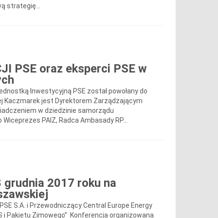
 strategię...
JI PSE oraz eksperci PSE w
ych
Jednostką Inwestycyjną PSE został powołany do
rzej Kaczmarek jest Dyrektorem Zarządzającym
wiadczeniem w dziedzinie samorządu
io Wiceprezes PAIZ, Radca Ambasady RP...
8 grudnia 2017 roku na
szawskiej
PSE S.A. i Przewodniczący Central Europe Energy
TS i Pakietu Zimowego” Konferencja organizowana