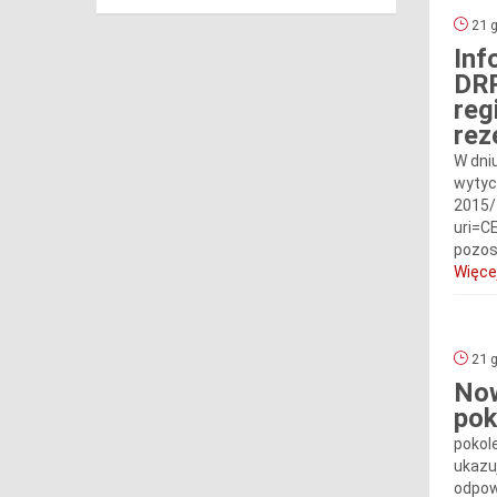
21 g
Inf
DRR
reg
rez
W dniu
wytyc
2015/
uri=C
pozos
Więcej
21 g
Now
pok
pokol
ukazu
odpow