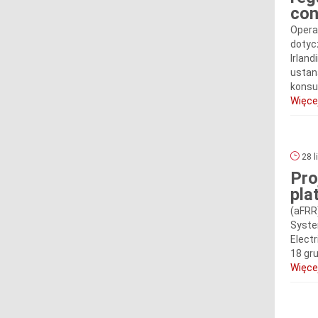
con
Opera
dotyc
Irland
ustan
konsul
Więcej
28 l
Pro
pla
(aFRR
Syste
Elect
18 gru
Więcej