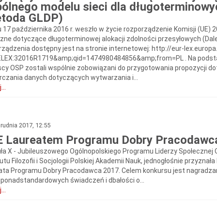
ólnego modelu sieci dla długoterminow
etoda GLDP)
u 17 października 2016 r. weszło w życie rozporządzenie Komisji (UE) 
zne dotyczące długoterminowej alokacji zdolności przesyłowych (Dal
rządzenia dostępny jest na stronie internetowej: http://eur-lex.euro
ELEX:32016R1719&amp;qid=1474980484856&amp;from=PL . Na podstawi
cy OSP zostali wspólnie zobowiązani do przygotowania propozycji do
rczania danych dotyczących wytwarzania i...
...
rudnia 2017, 12:55
 Laureatem Programu Dobry Pracodawc
uła X - Jubileuszowego Ogólnopolskiego Programu Liderzy Społecznej 
utu Filozofii i Socjologii Polskiej Akademii Nauk, jednogłośnie przyzn
ata Programu Dobry Pracodawca 2017. Celem konkursu jest nagradzani
 ponadstandardowych świadczeń i dbałości o...
...