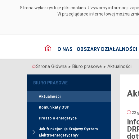
Przejdź do komentarzy
Strona wykorzystuje pliki cookies. Używamy informacji za
W przeglądarce internetowej można zmien
O NAS
OBSZARY DZIAŁALNOŚCI
Strona Główna
Biuro prasowe
Aktualności
>
>
BIURO PRASOWE
Ak
Aktualności
Komunikaty OSP
22 g
Prosto o energetyce
Inf
DRR
Jak funkcjonuje Krajowy System
dot
Elektroenergetyczny?