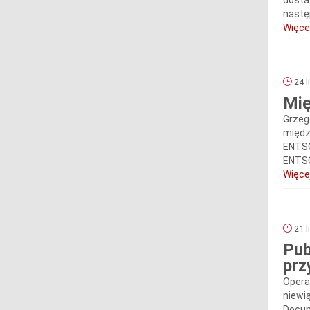
dosta
nastę
Więcej
24 l
Mię
Grzeg
międz
ENTSO
ENTSO-
Więcej
21 l
Pub
prz
Opera
niewi
Docum