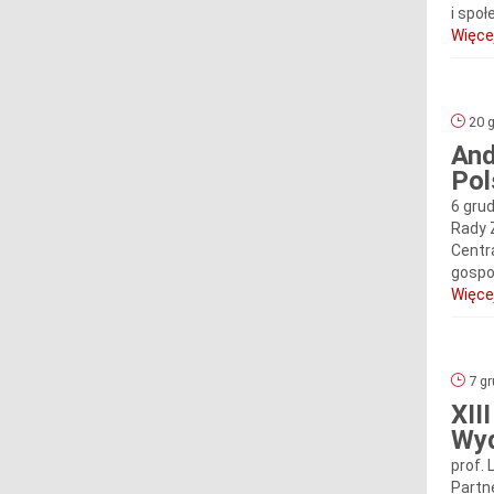
i spo
Więcej
20 g
And
Pol
6 gru
Rady 
Centr
gospo
Więcej
7 gr
XII
Wyd
prof.
Partn