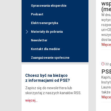
wsp
Opracowania eksperckie
(m
Podcast
W dni
wytyc
Elektroenergetyka
rozpo
uri=C
Materiały do pobrania
wszys
dosta
Newsletter
Więcej
Kontakt dla mediów
Zaangażowanie społeczne
22 g
PSE
Chcesz być na bieżąco
Kapit
z informacjami od PSE?
Instyt
Laure
Zapisz się do newslettera lub
także
skorzystaj z naszych kanałów RSS.
Więcej
więcej...