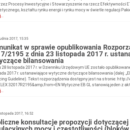
przez Procesy Inwestycyjne i Stowarzyszenie na rzecz Efektywności 
tycznego, kształtu rynku energii i rynku mocy w świetle regulacji Paki
...
udnia 2017, 15:35
unikat w sprawie opublikowania Rozporz
7/2195 z dnia 23 listopada 2017 r. usta
yczące bilansowania
u 28 listopada 2017 r. w Dzienniku Urzędowym UE zostało opublikowan
ada 2017 r. ustanawiające wytyczne dotyczące bilansowania (dalej: „EB
cing Guideline). Tekst rozporządzenia dostępny jest na stronie: http:
ELEX:32017R2195&amp;from=EN Wytyczne EB GL stanowią jeden z aktó
...
istopada 2017, 16:52
liczne konsultacje propozycji dotyczącej
ulacyjnych mocy i częstotliwości (bloków