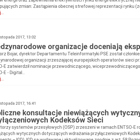
w energii oraz zapewnienia efektywności rynku energii elektrycznej 
pujących zmian: Zastąpienia obecnej strefowej reprezentacji rynku (z
...
istopada 2017, 13:02
dzynarodowe organizacje doceniają eks
orz Bojar, dyrektor Departamentu Teleinformatyki PSE został członkie
ynarodowej organizacji zrzeszającej europejskich operatorów sieci p
-E zatwierdził nominacje przewodniczącego, wiceprzewodniczącego o
E - Digital...
...
istopada 2017, 16:41
liczne konsultacje niewiążących wytycz
yłączeniowych Kodeksów Sieci
torzy systemów przesyłowych (OSP) zrzeszeni w ramach ENTSO-E roz
ążących wytycznych dotyczących wdrażania przyłączeniowych Kodeks
ents – IGD). IGD są wydawane i aktualizowane zgodnie z art. 58 Rozpo