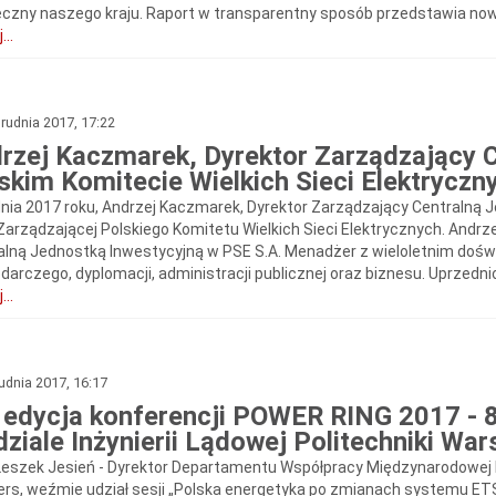
łeczny naszego kraju. Raport w transparentny sposób przedstawia nową
...
rudnia 2017, 17:22
rzej Kaczmarek, Dyrektor Zarządzający C
skim Komitecie Wielkich Sieci Elektryczn
dnia 2017 roku, Andrzej Kaczmarek, Dyrektor Zarządzający Centralną 
Zarządzającej Polskiego Komitetu Wielkich Sieci Elektrycznych. And
alną Jednostką Inwestycyjną w PSE S.A. Menadżer z wieloletnim doś
darczego, dyplomacji, administracji publicznej oraz biznesu. Uprzedn
...
udnia 2017, 16:17
I edycja konferencji POWER RING 2017 - 
ziale Inżynierii Lądowej Politechniki War
 Leszek Jesień - Dyrektor Departamentu Współpracy Międzynarodowej 
ers, weźmie udział sesji „Polska energetyka po zmianach systemu E