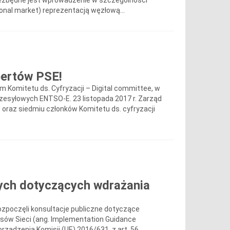
niezbędne jest wprowadzenie w szczególności
onal market) reprezentacją węzłową...
pertów PSE!
m Komitetu ds. Cyfryzacji – Digital committee, w
rzesyłowych ENTSO-E. 23 listopada 2017 r. Zarząd
raz siedmiu członków Komitetu ds. cyfryzacji
nych dotyczących wdrażania
poczęli konsultacje publiczne dotyczące
ów Sieci (ang. Implementation Guidance
rządzenia Komisji (UE) 2016/631, z art. 56