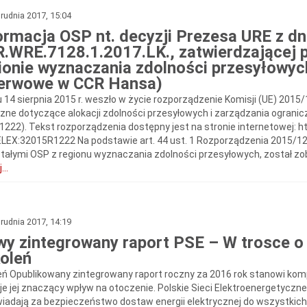
rudnia 2017, 15:04
ormacja OSP nt. decyzji Prezesa URE z dn
.WRE.7128.1.2017.LK., zatwierdzającej 
ionie wyznaczania zdolności przesyłowy
erwowe w CCR Hansa)
 14 sierpnia 2015 r. weszło w życie rozporządzenie Komisji (UE) 2015/
zne dotyczące alokacji zdolności przesyłowych i zarządzania ogranic
1222). Tekst rozporządzenia dostępny jest na stronie internetowej: h
ELEX:32015R1222 Na podstawie art. 44 ust. 1 Rozporządzenia 2015/1
tałymi OSP z regionu wyznaczania zdolności przesyłowych, został zob
...
rudnia 2017, 14:19
y zintegrowany raport PSE – W trosce o
oleń
eń Opublikowany zintegrowany raport roczny za 2016 rok stanowi ko
je jej znaczący wpływ na otoczenie. Polskie Sieci Elektroenergetyczn
iadają za bezpieczeństwo dostaw energii elektrycznej do wszystkich