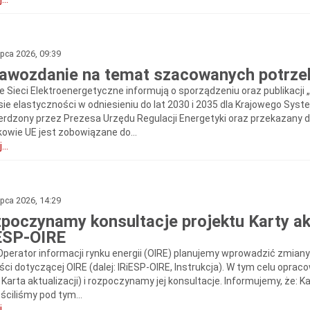
ipca 2026, 09:39
awozdanie na temat szacowanych potrzeb
ie Sieci Elektroenergetyczne informują o sporządzeniu oraz publikac
sie elastyczności w odniesieniu do lat 2030 i 2035 dla Krajowego Sy
erdzony przez Prezesa Urzędu Regulacji Energetyki oraz przekazany d
kowie UE jest zobowiązane do...
...
ipca 2026, 14:29
poczynamy konsultacje projektu Karty ak
ESP-OIRE
Operator informacji rynku energii (OIRE) planujemy wprowadzić zmiany d
ci dotyczącej OIRE (dalej: IRiESP-OIRE, Instrukcja). W tym celu oprac
: Karta aktualizacji) i rozpoczynamy jej konsultacje. Informujemy, że: 
ściliśmy pod tym...
...