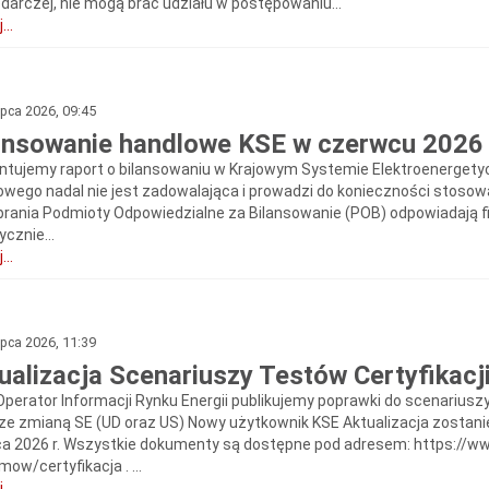
darczej, nie mogą brać udziału w postępowaniu...
...
ipca 2026, 09:45
ansowanie handlowe KSE w czerwcu 2026
ntujemy raport o bilansowaniu w Krajowym Systemie Elektroenergety
owego nadal nie jest zadowalająca i prowadzi do konieczności stoso
brania Podmioty Odpowiedzialne za Bilansowanie (POB) odpowiadają 
ycznie...
...
ipca 2026, 11:39
ualizacja Scenariuszy Testów Certyfikacj
Operator Informacji Rynku Energii publikujemy poprawki do scenarius
ze zmianą SE (UD oraz US) Nowy użytkownik KSE Aktualizacja zostani
pca 2026 r. Wszystkie dokumenty są dostępne pod adresem: https://w
ow/certyfikacja . ...
...