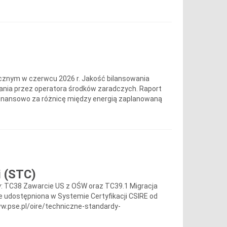
cznym w czerwcu 2026 r. Jakość bilansowania
wania przez operatora środków zaradczych. Raport
finansowo za różnicę między energią zaplanowaną
i (STC)
zy: TC38 Zawarcie US z OŚW oraz TC39.1 Migracja
e udostępniona w Systemie Certyfikacji CSIRE od
ww.pse.pl/oire/techniczne-standardy-