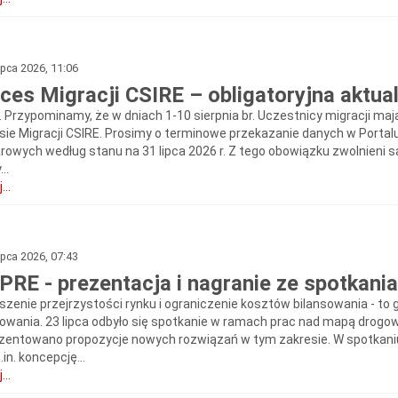
ipca 2026, 11:06
ces Migracji CSIRE – obligatoryjna aktual
a. Przypominamy, że w dniach 1-10 sierpnia br. Uczestnicy migracji m
sie Migracji CSIRE. Prosimy o terminowe przekazanie danych w Portalu 
rowych według stanu na 31 lipca 2026 r. Z tego obowiązku zwolnieni
..
...
ipca 2026, 07:43
RE - prezentacja i nagranie ze spotkani
szenie przejrzystości rynku i ograniczenie kosztów bilansowania - to
sowania. 23 lipca odbyło się spotkanie w ramach prac nad mapą drogow
zentowano propozycje nowych rozwiązań w tym zakresie. W spotkaniu
in. koncepcję...
...