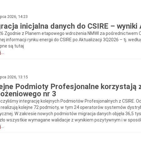
ipca 2026, 14:23
racja inicjalna danych do CSIRE – wyniki
6 Zgodnie z Planem etapowego wdrożenia NMWI za pośrednictwem CSIR
lnej informacji rynku energii do CSIRE po Aktualizacji 3Q2026 – tj. we
pne są tutaj
...
ipca 2026, 13:15
ejne Podmioty Profesjonalne korzystają
ożeniowego nr 3
czyliśmy integrację kolejnych Podmiotów Profesjonalnych z CSIRE. Od
 realizują kolejne 72 podmioty, w tym 24 operatorów systemów dystr
rycznej. W zakresie nowych podmiotów migracja danych objęła 36,5 ty
zło wszystkie wymagane walidacje z wynikiem pozytywnym i w sposób
...