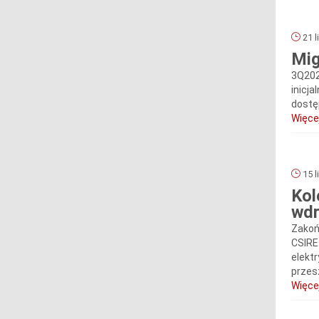
21 l
Mig
3Q202
inicja
dostę
Więcej
15 l
Kol
wdr
Zakoń
CSIRE
elekt
przes
Więcej