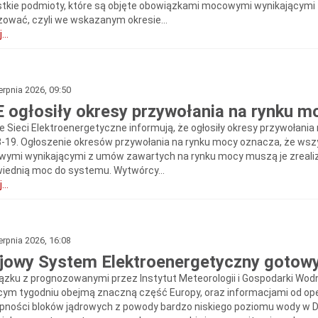
tkie podmioty, które są objęte obowiązkami mocowymi wynikającymi
izować, czyli we wskazanym okresie...
...
erpnia 2026, 09:50
 ogłosiły okresy przywołania na rynku moc
e Sieci Elektroenergetyczne informują, że ogłosiły okresy przywołania
18-19. Ogłoszenie okresów przywołania na rynku mocy oznacza, że wsz
ymi wynikającymi z umów zawartych na rynku mocy muszą je zrealiz
iednią moc do systemu. Wytwórcy...
...
erpnia 2026, 16:08
jowy System Elektroenergetyczny gotowy
ązku z prognozowanymi przez Instytut Meteorologii i Gospodarki Wod
cym tygodniu obejmą znaczną część Europy, oraz informacjami od ope
pności bloków jądrowych z powody bardzo niskiego poziomu wody w Dun