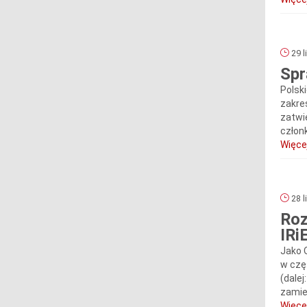
29 l
Spr
Polsk
zakre
zatwi
człon
Więcej
28 l
Roz
IRi
Jako 
w częś
(dalej
zamie
Więcej