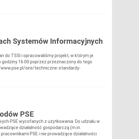
dach Systemów Informacyjnych
n do TSSI i opracowaliśmy projekt, w którym je
o godziny 16:00 poprzez przeznaczony do tego
s://www.pse.pl/oire/techniczne-standardy-
hodów PSE
owych PSE wycofanych z użytkowania. Do udziału w
rowadzące działalność gospodarczą (m.in.
 pracownikami PSE i nie prowadzące działalności