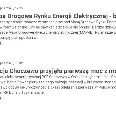
ipca 2026, 12:15
a Drogowa Rynku Energii Elektrycznej - 
sze spotkanie robocze w ramach prac nad Mapą Drogową Rynku Energii 
 w formule online. Link do spotkania znajduje się poniżej. Bardzo dzię
zące Mapy Drogowej Rynku Energii Elektrycznej (MAPRE). Po analizie
pujący plan spotkań w...
...
ipca 2026, 16:32
cja Choczewo przyjęła pierwszą moc z m
acji elektroenergetycznej PSE Choczewo w Osiekach Lęborskich na Pom
owej Baltic Power, pierwszej tego rodzaju instalacji w krajowym system
ewo odbyła się uroczystość z okazji odebrania pierwszej w Polsce mocy
r RP Donald Tusk, minister...
...