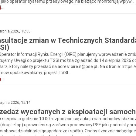
, jako operator systemu przesyłowego, na bieżąco monitorują wpływ...
...
erpnia 2026, 15:55
sultacje zmian w Technicznych Standar
SI)
Operator Informacji Rynku Energii (OIRE) planujemy wprowadzenie zmia
ujemy. Uwagi do projektu TSSI można zgłaszać do 14 sierpnia 2026 d
arz, który należy przesłać na adres: oire.it@pse.pl . Na stronie: http
mow opublikowaliśmy: projekt TSSI...
...
erpnia 2026, 15:14
zedaż wycofanych z eksploatacji samoc
5 sierpnia o godzinie 10.00 rozpocznie się aukcja samochodów służb
i (drugi etap) uprawnieni są zarówno pracownicy PSE jak i podmioty p
osobowe działalności gospodarcze i spółki). Osoby fizyczne niebędące