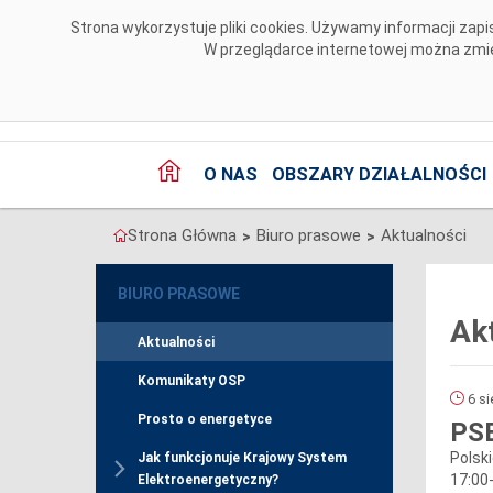
Przejdź do komentarzy
Strona wykorzystuje pliki cookies. Używamy informacji za
W przeglądarce internetowej można zmien
O NAS
OBSZARY DZIAŁALNOŚCI
Strona Główna
Biuro prasowe
Aktualności
>
>
BIURO PRASOWE
Ak
Aktualności
Komunikaty OSP
6 si
Prosto o energetyce
PSE
Polski
Jak funkcjonuje Krajowy System
17:00
Elektroenergetyczny?