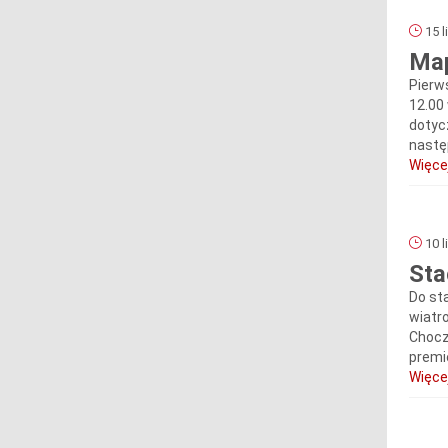
15 l
Map
Pierw
12.00
dotyc
nastę
Więcej
10 l
Sta
Do st
wiatr
Chocz
premie
Więcej