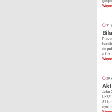
gospo
Więcej
31 l
Bil
Preze
handl
do po
a fakt
Więcej
29 l
Akt
Jako 
UKSE 
31 li
system
Więcej