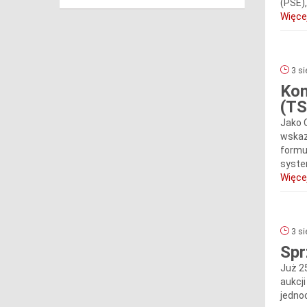
(PSE)
Więcej
3 si
Kon
(TS
Jako 
wskaz
formul
syste
Więcej
3 si
Spr
Już 2
aukcj
jedno