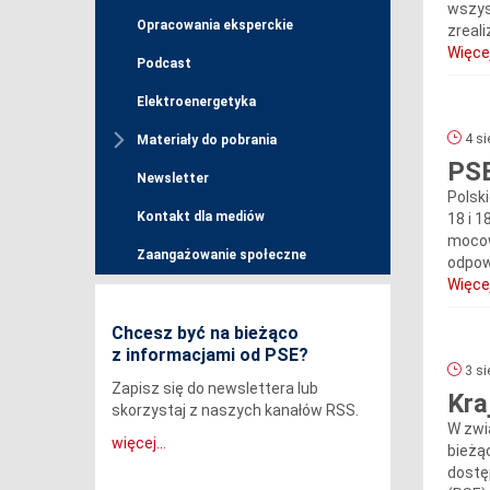
wszys
Opracowania eksperckie
zreal
Więcej
Podcast
Elektroenergetyka
4 si
Materiały do pobrania
PSE
Newsletter
Polski
Kontakt dla mediów
18 i 
mocow
Zaangażowanie społeczne
odpow
Więcej
Chcesz być na bieżąco
z informacjami od PSE?
3 si
Zapisz się do newslettera lub
Kra
skorzystaj z naszych kanałów RSS.
W zwi
więcej...
bieżą
dostę