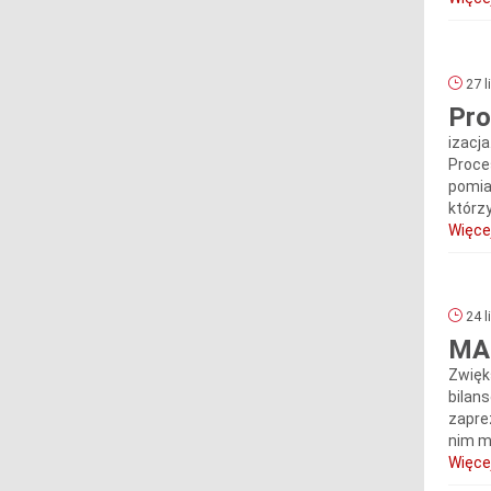
27 l
Pro
izacj
Proce
pomia
którzy.
Więcej
24 l
MAP
Zwięk
bilan
zapre
nim m.
Więcej