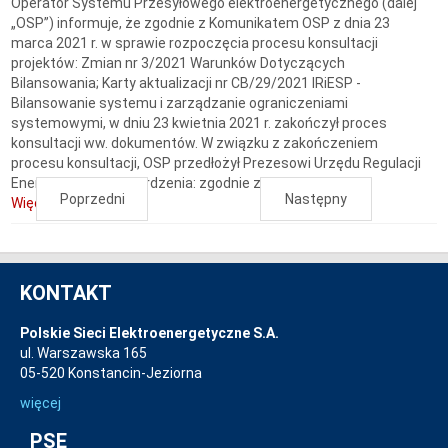
Operator Systemu Przesyłowego elektroenergetycznego (dalej
„OSP”) informuje, że zgodnie z Komunikatem OSP z dnia 23
marca 2021 r. w sprawie rozpoczęcia procesu konsultacji
projektów: Zmian nr 3/2021 Warunków Dotyczących
Bilansowania; Karty aktualizacji nr CB/29/2021 IRiESP -
Bilansowanie systemu i zarządzanie ograniczeniami
systemowymi, w dniu 23 kwietnia 2021 r. zakończył proces
konsultacji ww. dokumentów. W związku z zakończeniem
procesu konsultacji, OSP przedłożył Prezesowi Urzędu Regulacji
Energetyki do zatwierdzenia: zgodnie z...
Poprzedni
Następny
Więcej...
KONTAKT
Polskie Sieci Elektroenergetyczne S.A.
ul. Warszawska 165
05-520 Konstancin-Jeziorna
więcej
PSE