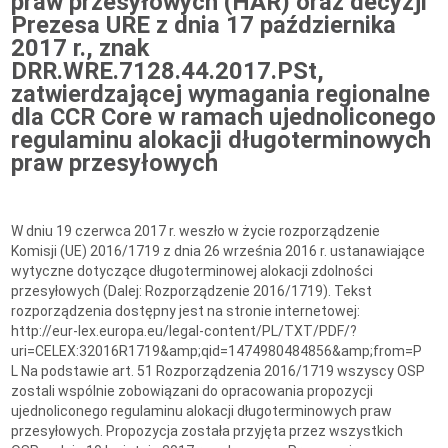
praw przesyłowych (HAR) oraz decyzji
Prezesa URE z dnia 17 października
2017 r., znak
DRR.WRE.7128.44.2017.PSt,
zatwierdzającej wymagania regionalne
dla CCR Core w ramach ujednoliconego
regulaminu alokacji długoterminowych
praw przesyłowych
W dniu 19 czerwca 2017 r. weszło w życie rozporządzenie
Komisji (UE) 2016/1719 z dnia 26 września 2016 r. ustanawiające
wytyczne dotyczące długoterminowej alokacji zdolności
przesyłowych (Dalej: Rozporządzenie 2016/1719). Tekst
rozporządzenia dostępny jest na stronie internetowej:
http://eur-lex.europa.eu/legal-content/PL/TXT/PDF/?
uri=CELEX:32016R1719&amp;qid=1474980484856&amp;from=P
L Na podstawie art. 51 Rozporządzenia 2016/1719 wszyscy OSP
zostali wspólnie zobowiązani do opracowania propozycji
ujednoliconego regulaminu alokacji długoterminowych praw
przesyłowych. Propozycja została przyjęta przez wszystkich