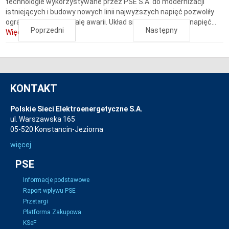
technologie wykorzystywane przez PSE S.A. do modernizacji
istniejących i budowy nowych linii najwyższych napięć pozwoliły
ograniczyć liczbę i skalę awarii. Układ sieci najwyższych napięć...
Poprzedni
Następny
Więcej...
KONTAKT
Polskie Sieci Elektroenergetyczne S.A.
ul. Warszawska 165
05-520 Konstancin-Jeziorna
więcej
PSE
Informacje podstawowe
Raport wpływu PSE
Przetargi
Platforma Zakupowa
KSeF