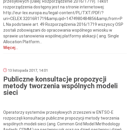
przesyłowych (Dalej: Rozporządzenie 2016/1719). Tekst
rozporządzenia dostępny jest na stronie internetowej:
http://eur-lex.europa.eu/legal-content/PL/TXT/PDF/?
uri=CELEX:32016R1719&amp;qid=1474980484856&amp;from=P
L Na podstawie art. 49 Rozporządzenia 2016/1719 wszyscy OSP
zostali zobowiązani do opracowania wspólnego wniosku w
sprawie ustanowienia wspólnej platformy alokacji ( ang. Single
Allocation Platform...
Więcej...
13 listopada 2017, 14:01
Publiczne konsultacje propozycji
metody tworzenia wspólnych modeli
sieci
Operatorzy systemów przesyłowych zrzeszeni w ENTSO-E
rozpoczęli konsultacje publiczne propozycji metody tworzenia
wspólnych modeli sieci (ang. Common Grid Model Methodology
&ndash; CGMM ) na następny rok oraz na dzień następny i dzień