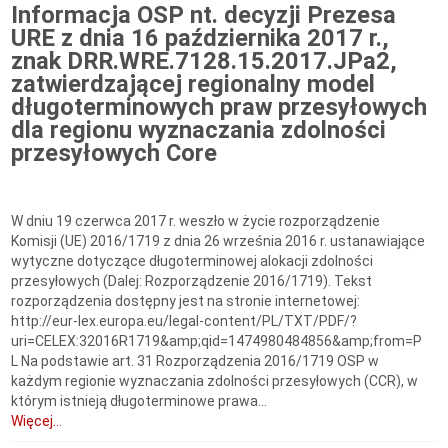
Informacja OSP nt. decyzji Prezesa
URE z dnia 16 października 2017 r.,
znak DRR.WRE.7128.15.2017.JPa2,
zatwierdzającej regionalny model
długoterminowych praw przesyłowych
dla regionu wyznaczania zdolności
przesyłowych Core
W dniu 19 czerwca 2017 r. weszło w życie rozporządzenie
Komisji (UE) 2016/1719 z dnia 26 września 2016 r. ustanawiające
wytyczne dotyczące długoterminowej alokacji zdolności
przesyłowych (Dalej: Rozporządzenie 2016/1719). Tekst
rozporządzenia dostępny jest na stronie internetowej:
http://eur-lex.europa.eu/legal-content/PL/TXT/PDF/?
uri=CELEX:32016R1719&amp;qid=1474980484856&amp;from=P
L Na podstawie art. 31 Rozporządzenia 2016/1719 OSP w
każdym regionie wyznaczania zdolności przesyłowych (CCR), w
którym istnieją długoterminowe prawa...
Więcej...