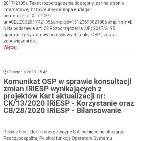
2017/2195). Tekst rozporządzenia dostępny jest na stronie
internetowej: http://eur-lex.europa.eu/legal-
content/PL/TXT/PDF/?
uri=CELEX:32017R2195&amp;qid=1512369802188&amp;from=E
N Na podstawie art. 22 Rozporządzenia (UE) 2017/2195
operatorzy systemów przesyłowych (dalej: OSP ) zostali
zobowiązani do...
Więcej...
7 sierpnia 2020, 15:45
Komunikat OSP w sprawie konsultacji
zmian IRiESP wynikających z
projektów Kart aktualizacji nr:
CK/13/2020 IRiESP - Korzystanie oraz
CB/28/2020 IRiESP - Bilansowanie
Polskie Sieci Elektroenergetyczne S.A. pełniące na obszarze
Rzeczypospolitej Polskiej funkcję Operatora Systemu