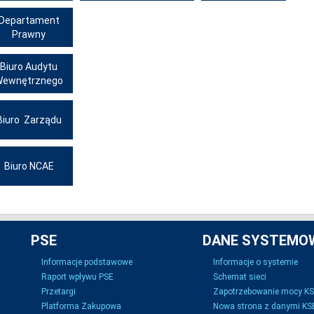
Departament
Prawny
Biuro Audytu
Wewnętrznego
Biuro Zarządu
Biuro NCAE
PSE
DANE SYSTEMO
Informacje podstawowe
Informacje o systemie
Raport wpływu PSE
Schemat sieci
Przetargi
Zapotrzebowanie mocy K
Platforma Zakupowa
Nowa strona z danymi KSE