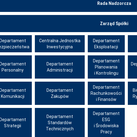
Rada Nadzorcza
Zarząd Spółki
Departament
Centralna Jednostka
Departament
ezpieczeństwa
Inwestycyjna
Eksploatacji
Departament
Departament
Departament
De
Planowania
Personalny
Administracji
i Kontrolingu
Departament
Departament
Departament
B
Rachunkowości
Komunikacji
Zakupów
R
i Finansów
Departament
Departament
Departament
ESG
Standardów
Strategii
i Środowiska
Technicznych
Pracy