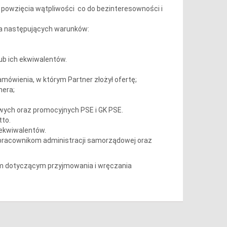
powzięcia wątpliwości co do bezinteresowności i
ia następujących warunków:
ub ich ekwiwalentów.
mówienia, w którym Partner złożył ofertę;
nera;
ych oraz promocyjnych PSE i GK PSE.
tto.
 ekwiwalentów.
racownikom administracji samorządowej oraz
m dotyczącym przyjmowania i wręczania