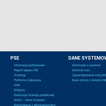
PSE
DANE SYSTEMO
Informacje podstawowe
Informacje o systemie
Raport wpływu PSE
Schemat sieci
Przetargi
Zapotrzebowanie mocy K
Platforma Zakupowa
Nowa strona z danymi KSE
KSeF
Efaktura
Realizacja strategii podatkowej
RODO – Dane Osobowe
Komunikacja z akcjonariuszami