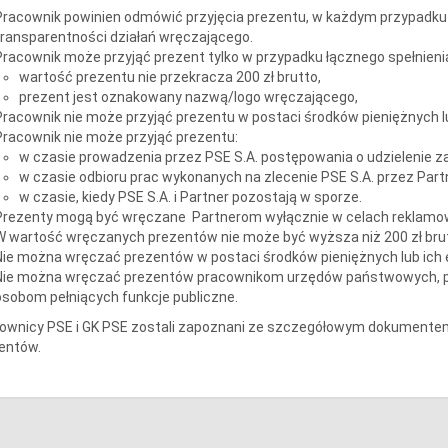
Pracownik powinien odmówić przyjęcia prezentu, w każdym przypadku 
transparentności działań wręczającego.
Pracownik może przyjąć prezent tylko w przypadku łącznego spełnien
wartość prezentu nie przekracza 200 zł brutto,
prezent jest oznakowany nazwą/logo wręczającego,
Pracownik nie może przyjąć prezentu w postaci środków pieniężnych l
Pracownik nie może przyjąć prezentu:
w czasie prowadzenia przez PSE S.A. postępowania o udzielenie za
w czasie odbioru prac wykonanych na zlecenie PSE S.A. przez Part
w czasie, kiedy PSE S.A. i Partner pozostają w sporze.
Prezenty mogą być wręczane Partnerom wyłącznie w celach reklamow
W wartość wręczanych prezentów nie może być wyższa niż 200 zł bru
Nie można wręczać prezentów w postaci środków pieniężnych lub ich
Nie można wręczać prezentów pracownikom urzędów państwowych, p
osobom pełniących funkcje publiczne.
ownicy PSE i GK PSE zostali zapoznani ze szczegółowym dokumente
entów.