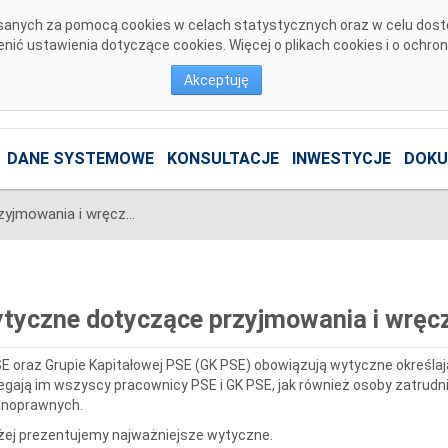
pisanych za pomocą cookies w celach statystycznych oraz w celu dos
ić ustawienia dotyczące cookies. Więcej o plikach cookies i o ochro
Akceptuję
DANE SYSTEMOWE
KONSULTACJE
INWESTYCJE
DOKU
Wytyczne dotyczące przyjmowania i wręczania prezentów
tyczne dotyczące przyjmowania i wręc
E oraz Grupie Kapitałowej PSE (GK PSE) obowiązują wytyczne określa
egają im wszyscy pracownicy PSE i GK PSE, jak również osoby zatrud
lnoprawnych.
żej prezentujemy najważniejsze wytyczne.