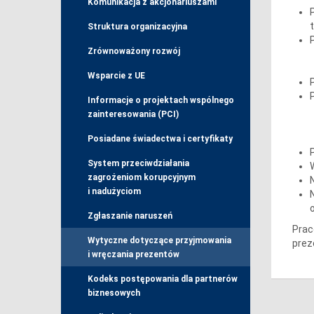
Komunikacja z akcjonariuszami
Struktura organizacyjna
Zrównoważony rozwój
Wsparcie z UE
Informacje o projektach wspólnego
zainteresowania (PCI)
Posiadane świadectwa i certyfikaty
System przeciwdziałania
zagrożeniom korupcyjnym
i nadużyciom
Zgłaszanie naruszeń
Prac
Wytyczne dotyczące przyjmowania
prez
i wręczania prezentów
Kodeks postępowania dla partnerów
biznesowych