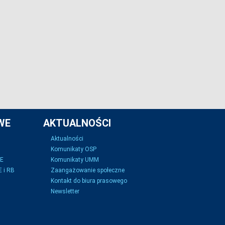
WE
AKTUALNOŚCI
Aktualności
Komunikaty OSP
SE
Komunikaty UMM
 i RB
Zaangażowanie społeczne
Kontakt do biura prasowego
Newsletter