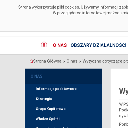
Przejdź do komentarzy
Strona wykorzystuje pliki cookies. Używamy informacji za
W przeglądarce internetowej można zmien
O NAS
OBSZARY DZIAŁALNOŚCI
Strona Główna
O nas
>
>
O NAS
Informacje podstawowe
Wy
Strategia
W PS
Grupa Kapitałowa
Podl
cywi
Władze Spółki
Poni