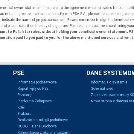
eneficial owner statement shall refer to the agreement which provides for our liabi
as not an agreement concluded directly with PSA S.A., please indicate the agreeme
e indicate the name of project concerned. Please remember to sign the beneficial o
y and please date it on the day of signature. Please add a document confirming your 
ant to Polish tax rules, without holding your beneficial owner statement, PS
eration paid to you paid to you for the above mentioned services and remit 
PSE
DANE SYSTEMO
Informacje podstawowe
Informacje o systemie
Raport wpływu PSE
Schemat sieci
Przetargi
Zapotrzebowanie mocy K
Platforma Zakupowa
Nowa strona z danymi KSE
KSeF
Efaktura
Realizacja strategii podatkowej
RODO – Dane Osobowe
Komunikacja z akcjonariuszami