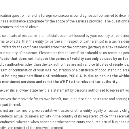
ification questionnaire of a foreign contractor is our diagnostic tool aimed to dete
iness substance appropriate for the scope of the services provided. The questionna
hemnets indicated above.
 certificate of residence is an official document issued by your country of residence, 
rms two facts: that the entity (or partners in respect of partnerships) is a tax reside
. Preferably, the certificate should state that the company (partner) is a tax reside
our country of residence. Please note that the certificate should be as recent as possi
ficate that does not indicate the period of validity can only be used by us fo
d by authorities other than the tax authorities are not valid certificates of residenc
 team or confirmation of your VAT registration or a certificate of good standing are n
ut holding your certificate of residence, PSE S.A. is due to deduct the with
 mentioned services and remit the WHT to the relevant tax authority.
he Beneficial owner statement is a statement by persons authorised to represent yo
eceives the receivable for its own benefit, including deciding on its use and bearing
r part thereof;
s not an intermediary, representative, trustee or other entity legally or factually oblig
onducts actual business activity in the country of its registered office if the receiv
onducted, whereas when assessing whether the entity conducts actual business acti
ctivity in respect of the received payment.