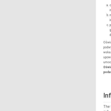
o
n
n
p
g
d
Oświa
podwy
wskaz
upowa
umoco
Oświa
podat
In
The 