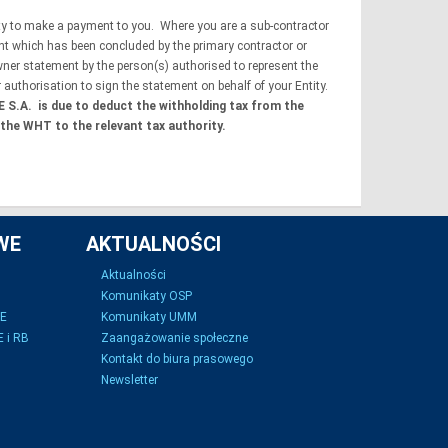
lity to make a payment to you. Where you are a sub-contractor
nt which has been concluded by the primary contractor or
wner statement by the person(s) authorised to represent the
authorisation to sign the statement on behalf of your Entity.
E S.A. is due to deduct the withholding tax from the
the WHT to the relevant tax authority.
WE
AKTUALNOŚCI
Aktualności
Komunikaty OSP
SE
Komunikaty UMM
 i RB
Zaangażowanie społeczne
Kontakt do biura prasowego
Newsletter