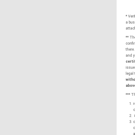
* Ver
a bus
attac
** The
confi
there
and y
certi
issue
legal
witho
above
*** T
r
o
i
c
c
a