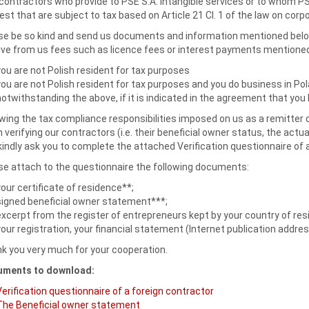
contractors who provide to PSE S.A. intangible services or to whom PSE
rest that are subject to tax based on Article 21 Cl. 1 of the law on cor
se be so kind and send us documents and information mentioned below, i
ive from us fees such as licence fees or interest payments mentione
you are not Polish resident for tax purposes
you are not Polish resident for tax purposes and you do business in P
notwithstanding the above, if it is indicated in the agreement that yo
owing the tax compliance responsibilities imposed on us as a remitter 
verifying our contractors (i.e. their beneficial owner status, the actua
kindly ask you to complete the attached Verification questionnaire of 
se attach to the questionnaire the following documents:
your certificate of residence**;
signed beneficial owner statement***;
excerpt from the register of entrepreneurs kept by your country of r
your registration, your financial statement (Internet publication addre
k you very much for your cooperation.
ments to download:
Verification questionnaire of a foreign contractor
The Beneficial owner statement