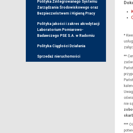
Polityka Zintegrowanego Systemu
Doku
Zarządzania Środowiskowego oraz
Bezpieczeństwem i Higieną Pracy
Polityka jakości i zakres akredytacji
Laboratorium Pomiarowo-
* Kwe
Badawczego PSE S.A. w Radomiu
usług
Polityka Ciągłości Działania
załą
** Ce
Sprzedaż nieruchomości
zaświ
Państ
przyp
Państ
kale
Uwaga
oświa
nie s
zobo
skar
*** O
potwi