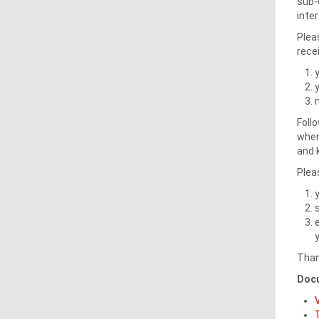
sub-
inte
Plea
rece
Foll
when 
and 
Plea
Than
Docu