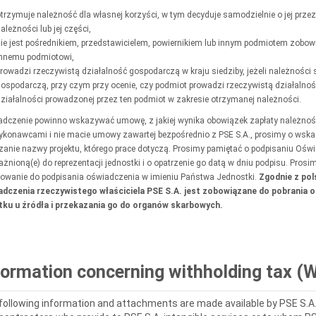
trzymuje należność dla własnej korzyści, w tym decyduje samodzielnie o jej prze
ależności lub jej części,
ie jest pośrednikiem, przedstawicielem, powiernikiem lub innym podmiotem zobow
innemu podmiotowi,
rowadzi rzeczywistą działalność gospodarczą w kraju siedziby, jeżeli należnośc
ospodarczą, przy czym przy ocenie, czy podmiot prowadzi rzeczywistą działalnoś
ziałalności prowadzonej przez ten podmiot w zakresie otrzymanej należności.
dczenie powinno wskazywać umowę, z jakiej wynika obowiązek zapłaty należnośc
konawcami i nie macie umowy zawartej bezpośrednio z PSE S.A., prosimy o wska
anie nazwy projektu, którego prace dotyczą. Prosimy pamiętać o podpisaniu Oświ
żnioną(e) do reprezentacji jednostki i o opatrzenie go datą w dniu podpisu. Pro
wanie do podpisania oświadczenia w imieniu Państwa Jednostki.
Zgodnie z po
dczenia rzeczywistego właściciela PSE S.A. jest zobowiązane do pobrania 
ku u źródła i przekazania go do organów skarbowych.
formation concerning withholding tax 
following information and attachments are made available by PSE S.A. 