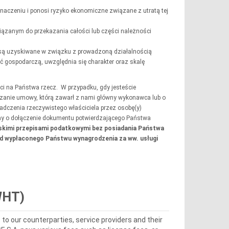
znaczeniu i ponosi ryzyko ekonomiczne związane z utratą tej
iązanym do przekazania całości lub części należności
i są uzyskiwane w związku z prowadzoną działalnością
ć gospodarczą, uwzględnia się charakter oraz skalę
i na Państwa rzecz. W przypadku, gdy jesteście
zanie umowy, którą zawarł z nami główny wykonawca lub o
adczenia rzeczywistego właściciela przez osobę(y)
simy o dołączenie dokumentu potwierdzającego Państwa
lskimi przepisami podatkowymi bez posiadania Państwa
od wypłaconego Państwu wynagrodzenia za ww. usługi
(WHT)
to our counterparties, service providers and their