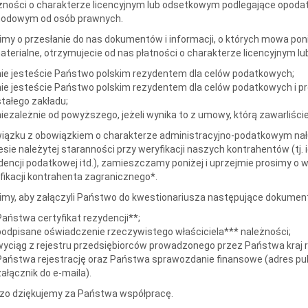
żności o charakterze licencyjnym lub odsetkowym podlegające opodatk
odowym od osób prawnych.
imy o przesłanie do nas dokumentów i informacji, o których mowa poni
aterialne, otrzymujecie od nas płatności o charakterze licencyjnym 
nie jesteście Państwo polskim rezydentem dla celów podatkowych;
nie jesteście Państwo polskim rezydentem dla celów podatkowych i p
stałego zakładu;
niezależnie od powyższego, jeżeli wynika to z umowy, którą zawarliści
iązku z obowiązkiem o charakterze administracyjno-podatkowym nało
esie należytej staranności przy weryfikacji naszych kontrahentów (tj.
dencji podatkowej itd.), zamieszczamy poniżej i uprzejmie prosimy o
fikacji kontrahenta zagranicznego*.
imy, aby załączyli Państwo do kwestionariusza następujące dokumen
Państwa certyfikat rezydencji**;
podpisane oświadczenie rzeczywistego właściciela*** należności;
wyciąg z rejestru przedsiębiorców prowadzonego przez Państwa kraj 
Państwa rejestrację oraz Państwa sprawozdanie finansowe (adres publ
załącznik do e-maila).
zo dziękujemy za Państwa współpracę.