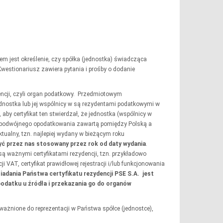
em jest określenie, czy spółka (jednostka) świadcząca
estionariusz zawiera pytania i prośby o dodanie
encji, czyli organ podatkowy. Przedmiotowym
nostka lub jej wspólnicy w są rezydentami podatkowymi w
by certyfikat ten stwierdzał, że jednostka (wspólnicy w
 podwójnego opodatkowania zawartą pomiędzy Polską a
ktualny, tzn. najlepiej wydany w bieżącym roku
ć przez nas stosowany przez rok od daty wydania
.
 ważnymi certyfikatami rezydencji, tzn. przykładowo
 VAT, certyfikat prawidłowej rejestracji i/lub funkcjonowania
adania Państwa certyfikatu rezydencji PSE S.A. jest
odatku u źródła i przekazania go do organów
ważnione do reprezentacji w Państwa spółce (jednostce),