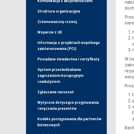
Komunikacja z akcjonariuszami
nale
doch
Struktura organizacyjna
Pros
Zrównoważony rozwój
niem
Wsparcie z UE
Informacje o projektach wspólnego
zainteresowania (PCI)
W zw
Posiadane świadectwa i certyfikaty
zakr
System przeciwdziałania
rezy
zagrożeniom korupcyjnym
wery
i nadużyciom
Pros
Zgłaszanie naruszeń
Wytyczne dotyczące przyjmowania
i wręczania prezentów
Kodeks postępowania dla partnerów
biznesowych
Bard