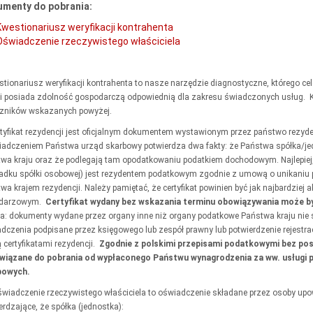
menty do pobrania:
Kwestionariusz weryfikacji kontrahenta
Oświadczenie rzeczywistego właściciela
stionariusz weryfikacji kontrahenta to nasze narzędzie diagnostyczne, którego cel
i posiada zdolność gospodarczą odpowiednią dla zakresu świadczonych usług. Kw
czników wskazanych powyżej.
rtyfikat rezydencji jest oficjalnym dokumentem wystawionym przez państwo rezyd
adczeniem Państwa urząd skarbowy potwierdza dwa fakty: że Państwa spółka/jed
wa kraju oraz że podlegają tam opodatkowaniu podatkiem dochodowym. Najlepiej, a
adku spółki osobowej) jest rezydentem podatkowym zgodnie z umową o unikaniu
wa krajem rezydencji. Należy pamiętać, że certyfikat powinien być jak najbardziej a
ndarzowym.
Certyfikat wydany bez wskazania terminu obowiązywania może by
: dokumenty wydane przez organy inne niż organy podatkowe Państwa kraju nie są
dczenia podpisane przez księgowego lub zespół prawny lub potwierdzenie rejestracji
ą certyfikatami rezydencji.
Zgodnie z polskimi przepisami podatkowymi bez posi
wiązane do pobrania od wypłaconego Państwu wynagrodzenia za ww. usługi p
bowych.
świadczenie rzeczywistego właściciela to oświadczenie składane przez osoby upo
erdzające, że spółka (jednostka):