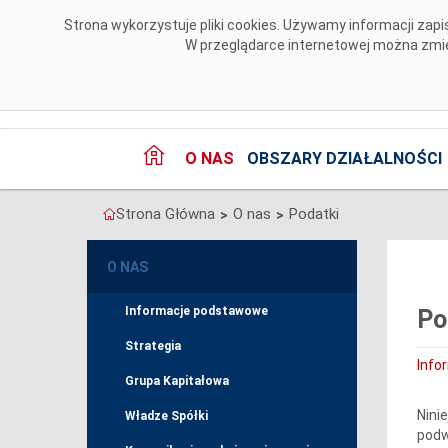
Przejdź do komentarzy
Strona wykorzystuje pliki cookies. Używamy informacji za
W przeglądarce internetowej można zmien
O NAS
OBSZARY DZIAŁALNOŚCI
Strona Główna
O nas
Podatki
>
>
O NAS
Informacje podstawowe
Po
Strategia
Info
Grupa Kapitałowa
Nini
Władze Spółki
podw