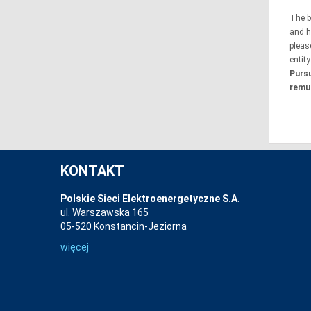
The b
and h
pleas
entit
Pursu
remun
KONTAKT
Polskie Sieci Elektroenergetyczne S.A.
ul. Warszawska 165
05-520 Konstancin-Jeziorna
więcej