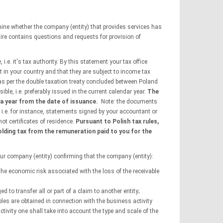
rmine whether the company (entity) that provides services has
ire contains questions and requests for provision of
i.e. it's tax authority. By this statement your tax office
nt in your country and that they are subject to income tax
nt as per the double taxation treaty concluded between Poland
ble, i.e. preferably issued in the current calendar year.
The
r a year from the date of issuance.
Note: the documents
e, i.e. for instance, statements signed by your accountant or
ot certificates of residence.
Pursuant to Polish tax rules,
holding tax from the remuneration paid to you for the
ur company (entity) confirming that the company (entity):
 the economic risk associated with the loss of the receivable
ed to transfer all or part of a claim to another entity;
ables are obtained in connection with the business activity
vity one shall take into account the type and scale of the