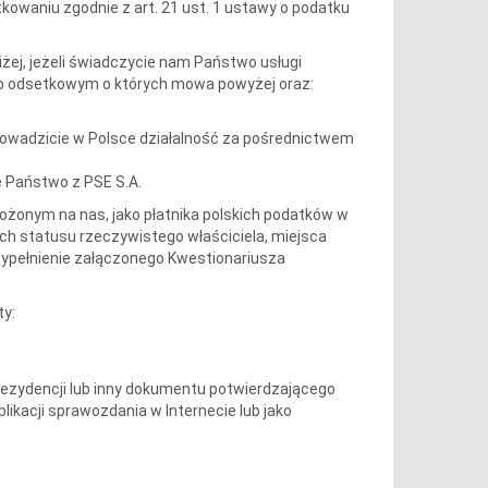
owaniu zgodnie z art. 21 ust. 1 ustawy o podatku
żej, jeżeli świadczycie nam Państwo usługi
lub odsetkowym o których mowa powyżej oraz:
rowadzicie w Polsce działalność za pośrednictwem
e Państwo z PSE S.A.
żonym na nas, jako płatnika polskich podatków w
 ich statusu rzeczywistego właściciela, miejsca
 wypełnienie załączonego Kwestionariusza
ty:
rezydencji lub inny dokumentu potwierdzającego
ikacji sprawozdania w Internecie lub jako