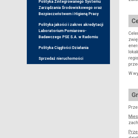
Polityka Zintegrowanego Systemu
Zarządzania Środowiskowego oraz
Bezpieczeństwem i Higieną Pracy
Ce
Polityka jakości i zakres akredytacji
Laboratorium Pomiarowo-
Cele
Badawczego PSE S.A. w Radomiu
zwię
ener
Polityka Ciągłości Działania
loka
regi
Sprzedaż nieruchomości
prze
W wy
Gr
Prze
Mies
zach
Prze
dział