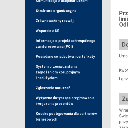
Komunikacja z akcjonariuszami
Struktura organizacyjna
Prz
lin
Zrównoważony rozwój
Odb
Wsparcie z UE
Informacje o projektach wspólnego
Do
zainteresowania (PCI)
Umow
Posiadane świadectwa i certyfikaty
System przeciwdziałania
Kwot
zagrożeniom korupcyjnym
i nadużyciom
Łącz
Zgłaszanie naruszeń
Z
Wytyczne dotyczące przyjmowania
i wręczania prezentów
W ra
Kodeks postępowania dla partnerów
Świe
biznesowych
pozy
zako