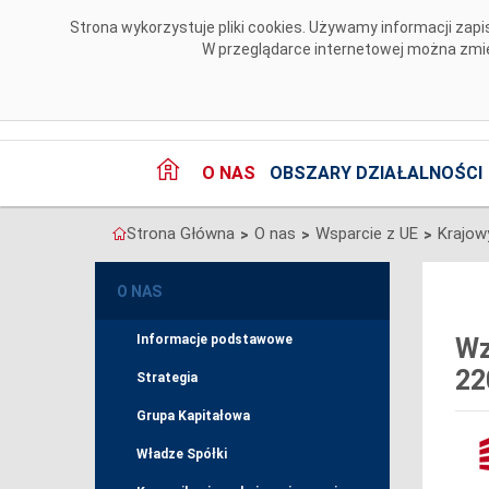
Przejdź do komentarzy
Strona wykorzystuje pliki cookies. Używamy informacji za
W przeglądarce internetowej można zmien
O NAS
OBSZARY DZIAŁALNOŚCI
Strona Główna
O nas
Wsparcie z UE
>
>
>
O NAS
Informacje podstawowe
Wz
22
Strategia
Grupa Kapitałowa
Władze Spółki