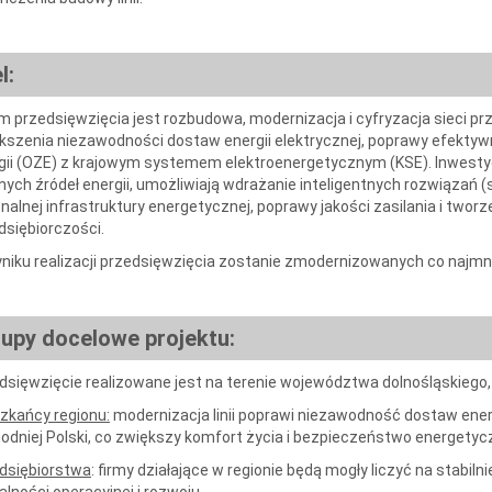
l:
m przedsięwzięcia jest rozbudowa, modernizacja i cyfryzacja sieci pr
kszenia niezawodności dostaw energii elektrycznej, poprawy efektywn
gii (OZE) z krajowym systemem elektroenergetycznym (KSE). Inwestyc
lnych źródeł energii, umożliwiają wdrażanie inteligentnych rozwiązań (
onalnej infrastruktury energetycznej, poprawy jakości zasilania i two
dsiębiorczości.
niku realizacji przedsięwzięcia zostanie zmodernizowanych co najmniej
upy docelowe projektu:
dsięwzięcie realizowane jest na terenie województwa dolnośląskiego,
zkańcy regionu:
modernizacja linii poprawi niezawodność dostaw ener
odniej Polski, co zwiększy komfort życia i bezpieczeństwo energetyc
dsiębiorstwa
: firmy działające w regionie będą mogły liczyć na stabiln
alności operacyjnej i rozwoju.