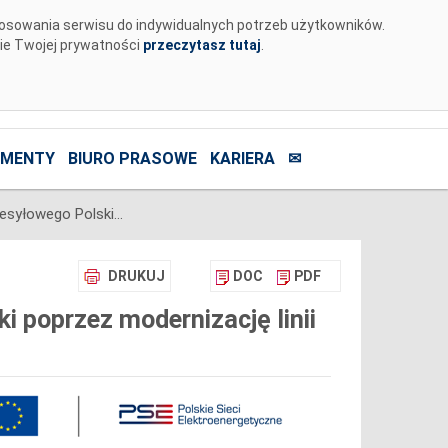
tosowania serwisu do indywidualnych potrzeb użytkowników.
nie Twojej prywatności
przeczytasz tutaj
.
MENTY
BIURO PRASOWE
KARIERA
✉
Wzmocnienie systemu przesyłowego Polski poprzez modernizację linii 220 kV
DRUKUJ
DOC
PDF
 poprzez modernizację linii