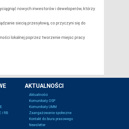
zyciągnąć nowych inwestorów i deweloperów, którzy
rządzanie siecią przesyłową, co przyczyni się do
ności lokalnej poprzez tworzenie miejsc pracy
WE
AKTUALNOŚCI
Aktualności
Komunikaty OSP
SE
Komunikaty UMM
 i RB
Zaangażowanie społeczne
Kontakt do biura prasowego
Newsletter