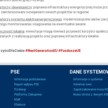
storzy i deweloperzy
: poprawa infrastruktury energetycznej może pr
 zainteresowani rozwijaniem swoich projektów w regionie.
atorzy systemu elektroenergetycznego
: modernizacja linii ułatwi za
zego monitorowania i reagowania na ewentualne awarie.
eczność lokalna
: inwestycje mogą również przynieść korzyści społecz
zanych z realizacją projektu oraz poprawę infrastruktury lokalne.
zyściDlaCiebie
#NextGenerationEU
#FunduszeUE
PSE
DANE SYSTEMO
Informacje podstawowe
Informacje o systemie
Raport wpływu PSE
Schemat sieci
Przetargi
Zapotrzebowanie mocy K
Platforma Zakupowa
Nowa strona z danymi KSE
KSeF
Efaktura