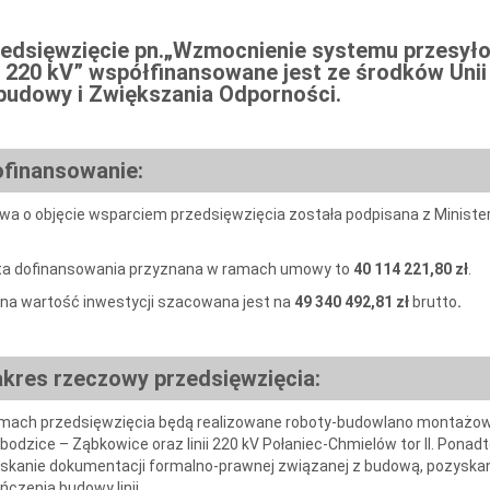
edsięwzięcie pn.„Wzmocnienie systemu przesył
ii 220 kV” współfinansowane jest ze środków Uni
udowy i Zwiększania Odporności.
finansowanie:
a o objęcie wsparciem przedsięwzięcia została podpisana z Minister
a dofinansowania przyznana w ramach umowy to
40 114 221,80
zł
.
na wartość inwestycji szacowana jest na
49 340 492,81
zł
brutto
.
akres rzeczowy
przedsięwzięcia
:
mach przedsięwzięcia będą realizowane roboty-budowlano montażowe z
bodzice – Ząbkowice oraz linii 220 kV Połaniec-Chmielów tor II. Pona
skanie dokumentacji formalno-prawnej związanej z budową, pozyska
ńczenia budowy linii.