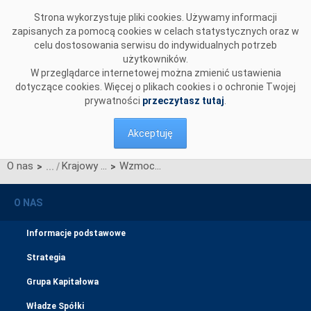
Przejdź do komentarzy
Strona wykorzystuje pliki cookies. Używamy informacji
zapisanych za pomocą cookies w celach statystycznych oraz w
celu dostosowania serwisu do indywidualnych potrzeb
użytkowników.
W przeglądarce internetowej można zmienić ustawienia
dotyczące cookies. Więcej o plikach cookies i o ochronie Twojej
prywatności
przeczytasz tutaj
.
Akceptuję
O nas
Krajowy Plan Odbudowy i Zwiększania Odporności (KPO)
Wzmocnienie systemu przesyłowego Polski poprzez modernizację linii 220 kV
>
>
O NAS
Informacje podstawowe
Strategia
Grupa Kapitałowa
Władze Spółki