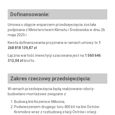
Dofinansowanie:
Umowa o objęcie wsparciem przedsięwzięcia została
podpisana z Ministerstwem Klimatu i Środowiska w dniu 26
maja 2025 r.
Kwota dofinansowania przyznana w ramach umowy to
1
268 818 139,87
zł
.
Łączna wartość inwestycji szacowana jest na
1 560 646
312,04
zł
brutto
.
Zakres rzeczowy
przedsięwzięcia
:
W ramach przedsięwzięcia będą realizowane roboty-
budowlano montażowe związane z:
Budową linii Kozienice-Miłosna;
Podwieszeniem drugiego toru 400 kV na linii Ostrów-
Kromolice wraz z rozbudową stacji Ostrów i stacji