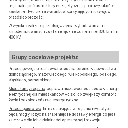
rozwiązań (smart grid) oraz przyczynia się do rozwoju
regionalnej infrastruktury energetycznej, poprawy jakości
zasilania i tworzenia warunków sprzyjających rozwojowi
przedsiębiorczości.
W wyniku realizacji przedsięwzięcia wybudowanych i
zmodernizowanych zostanie łącznie co najmniej 320 km linii
400 kV.
Grupy docelowe projektu:
Przedsięwzięcie realizowane jest na terenie województwa
dolnośląskiego, mazowieckiego, wielkopolskiego, łódzkiego,
śląskiego, pomorskiego.
Mieszkańcy regionu
: poprawa niezawodność dostaw energii
elektrycznej dla mieszkańców Polski, co zwiększy komfort
życia i bezpieczeństwo energetyczne.
Przedsiębiorstwa
: firmy działające w regionie inwestycji
będą mogły liczyć na stabilniejsze dostawy energii, co jest
kluczowe dla ich działalności operacyjnej i rozwoju.