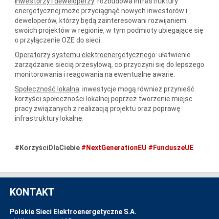
Inwestorzy i deweloperzy
: rozbudowa infrastruktury
energetycznej może przyciągnąć nowych inwestorów i
deweloperów, którzy będą zainteresowani rozwijaniem
swoich projektów w regionie, w tym podmioty ubiegające się
o przyłączenie OZE do sieci.
Operatorzy systemu elektroenergetycznego
: ułatwienie
zarządzanie siecią przesyłową, co przyczyni się do lepszego
monitorowania i reagowania na ewentualne awarie.
Społeczność lokalna
: inwestycje mogą również przynieść
korzyści społeczności lokalnej poprzez tworzenie miejsc
pracy związanych z realizacją projektu oraz poprawę
infrastruktury lokalne.
#KorzyściDlaCiebie
#NextGenerationEU
#FunduszeUE
KONTAKT
Polskie Sieci Elektroenergetyczne S.A.