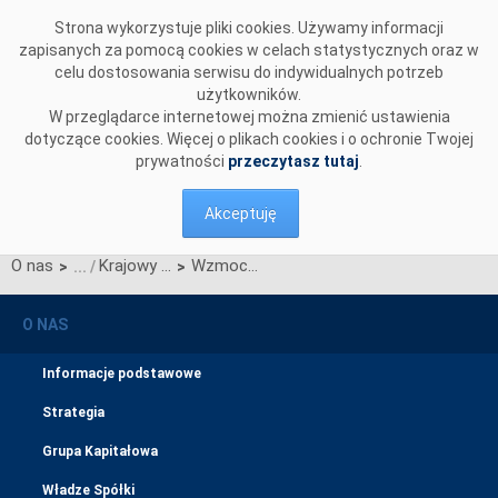
Przejdź do komentarzy
Strona wykorzystuje pliki cookies. Używamy informacji
zapisanych za pomocą cookies w celach statystycznych oraz w
celu dostosowania serwisu do indywidualnych potrzeb
użytkowników.
W przeglądarce internetowej można zmienić ustawienia
dotyczące cookies. Więcej o plikach cookies i o ochronie Twojej
prywatności
przeczytasz tutaj
.
Akceptuję
O nas
Krajowy Plan Odbudowy i Zwiększania Odporności (KPO)
Wzmocnienie systemu przesyłowego poprzez budowę, rozbudowę i modernizację stacji elektroenergetycznych w północnej i centralnej części Polski
>
>
O NAS
Informacje podstawowe
Strategia
Grupa Kapitałowa
Władze Spółki