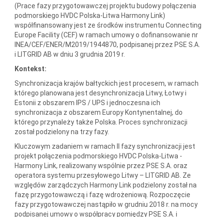
(Prace fazy przygotowawczej projektu budowy połączenia
podmorskiego HVDC Polska-Litwa Harmony Link)
współfinansowany jest ze środków instrumentu Connecting
Europe Facility (CEF) w ramach umowy o dofinansowanie nr
INEA/CEF/ENER/M2019/1944870, podpisanej przez PSE S.A.
i LITGRID AB w dniu 3 grudnia 2019 r.
Kontekst:
Synchronizacja krajów bałtyckich jest procesem, w ramach
którego planowana jest desynchronizacja Litwy, Łotwy i
Estonii z obszarem IPS / UPS i jednoczesna ich
synchronizacja z obszarem Europy Kontynentalnej, do
którego przynależy także Polska. Proces synchronizacji
został podzielony na trzy fazy.
Kluczowym zadaniem w ramach II fazy synchronizacji jest
projekt połączenia podmorskiego HVDC Polska-Litwa -
Harmony Link, realizowany wspólnie przez PSE S.A. oraz
operatora systemu przesyłowego Litwy – LITGRID AB. Ze
względów zarządczych Harmony Link podzielony został na
fazę przygotowawczą i fazę wdrożeniową. Rozpoczęcie
fazy przygotowawczej nastąpiło w grudniu 2018 r. na mocy
podpisanej umowy o współpracy pomiędzy PSE S.A. i