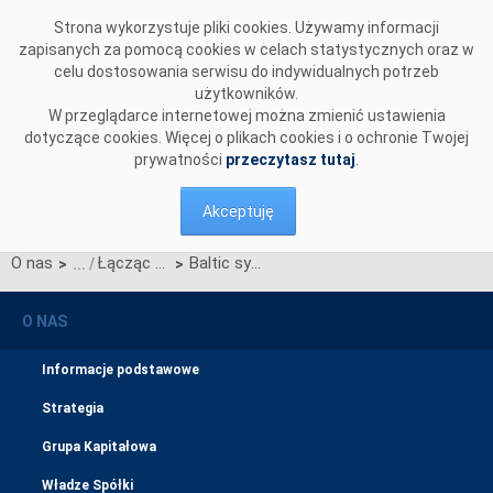
Przejdź do komentarzy
Strona wykorzystuje pliki cookies. Używamy informacji
zapisanych za pomocą cookies w celach statystycznych oraz w
celu dostosowania serwisu do indywidualnych potrzeb
użytkowników.
W przeglądarce internetowej można zmienić ustawienia
dotyczące cookies. Więcej o plikach cookies i o ochronie Twojej
prywatności
przeczytasz tutaj
.
Akceptuję
O nas
Łącząc Europę (Connecting Europe Facility)
Baltic synchronisation project phase II
>
>
O NAS
Informacje podstawowe
Strategia
Grupa Kapitałowa
Władze Spółki