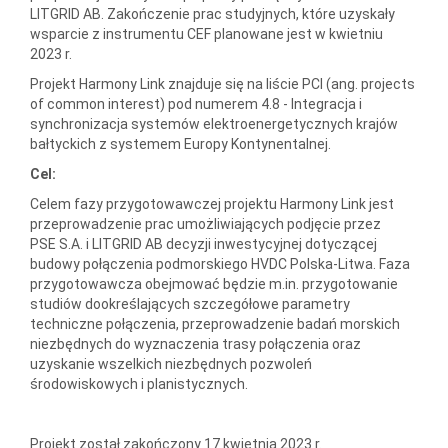
LITGRID AB. Zakończenie prac studyjnych, które uzyskały
wsparcie z instrumentu CEF planowane jest w kwietniu
2023 r.
Projekt Harmony Link znajduje się na liście PCI (ang. projects
of common interest) pod numerem 4.8 - Integracja i
synchronizacja systemów elektroenergetycznych krajów
bałtyckich z systemem Europy Kontynentalnej.
Cel:
Celem fazy przygotowawczej projektu Harmony Link jest
przeprowadzenie prac umożliwiających podjęcie przez
PSE S.A. i LITGRID AB decyzji inwestycyjnej dotyczącej
budowy połączenia podmorskiego HVDC Polska-Litwa. Faza
przygotowawcza obejmować będzie m.in. przygotowanie
studiów dookreślających szczegółowe parametry
techniczne połączenia, przeprowadzenie badań morskich
niezbędnych do wyznaczenia trasy połączenia oraz
uzyskanie wszelkich niezbędnych pozwoleń
środowiskowych i planistycznych.
Projekt został zakończony 17 kwietnia 2023 r.