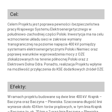
Cel:
Celem Projektu jest poprawa pewności i bezpieczeństwa
pracy Krajowego Systemu Elektroenergetycznego w
południowo-zachodniej części Polski. Inwestycja ma na celu
wzmocnienie układu sieci w zakresie wymiany
transgranicznej na poziomie napięcia 400 kV pomiędzy
systemami elektroenergetycznymi Polski i Niemiec oraz
poprawę warunków wyprowadzenia mocy z OZE
zlokalizowanych na terenie północnej Polski oraz z
Elektrowni Dolna Odra. Ponadto, realizacja Projektu wpłynie
na możliwość przyłączenia do KSE dodatkowych źródeł OZE.
Efekty:
W ramach projektu budowane są dwie linie 400 kV: Krajnik –
Baczyna oraz Baczyna – Plewiska. Szacowana długość linii
wyniesie około 434 km torów prądowych, w tym linia Krajnik
– Baczyna to ok. 70 km x 2 oraz linia Baczyna – Plewiska