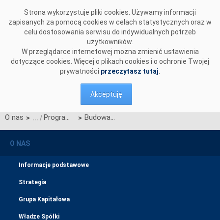
Przejdź do komentarzy
Strona wykorzystuje pliki cookies. Używamy informacji
zapisanych za pomocą cookies w celach statystycznych oraz w
celu dostosowania serwisu do indywidualnych potrzeb
użytkowników.
W przeglądarce internetowej można zmienić ustawienia
dotyczące cookies. Więcej o plikach cookies i o ochronie Twojej
prywatności
przeczytasz tutaj
.
Akceptuję
O nas
Program operacyjny Infrastruktura i Środowisko 2014-2020
Budowa dwutorowej linii Krajnik-Baczyna-Plewiska wraz budową/rozbudową/modernizacją stacji w tym ciągu liniowym
>
>
O NAS
Informacje podstawowe
Strategia
Grupa Kapitałowa
Władze Spółki