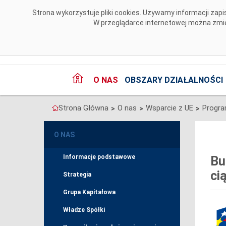
Przejdź do komentarzy
Strona wykorzystuje pliki cookies. Używamy informacji za
W przeglądarce internetowej można zmien
O NAS
OBSZARY DZIAŁALNOŚCI
Strona Główna
O nas
Wsparcie z UE
>
>
>
O NAS
Informacje podstawowe
Bu
ci
Strategia
Grupa Kapitałowa
Władze Spółki