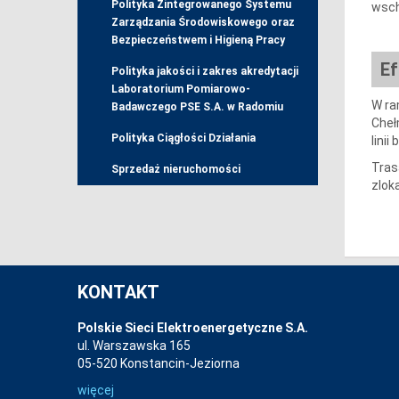
Polityka Zintegrowanego Systemu
wsch
Zarządzania Środowiskowego oraz
Bezpieczeństwem i Higieną Pracy
Ef
Polityka jakości i zakres akredytacji
Laboratorium Pomiarowo-
W ra
Badawczego PSE S.A. w Radomiu
Cheł
Polityka Ciągłości Działania
linii
Tras
Sprzedaż nieruchomości
zlok
KONTAKT
Polskie Sieci Elektroenergetyczne S.A.
ul. Warszawska 165
05-520 Konstancin-Jeziorna
więcej