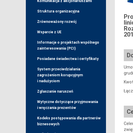
Komunikacja z akcjonariuszami
Struktura organizacyjna
Pro
lin
Zrównoważony rozwój
Roz
Wsparcie z UE
201
Informacje o projektach wspólnego
zainteresowania (PCI)
Do
Posiadane świadectwa i certyfikaty
Umow
System przeciwdziałania
grudn
zagrożeniom korupcyjnym
i nadużyciom
Kwot
Łącz
Zgłaszanie naruszeń
Wytyczne dotyczące przyjmowania
i wręczania prezentów
Ce
Kodeks postępowania dla partnerów
Cele
biznesowych
zwię