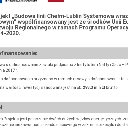
jekt „Budowa linii Chełm-Lublin Systemowa wraz
iowym” współfinansowany jest ze środków Unii E
woju Regionalnego w ramach Programu Operacyj
4-2020.
finansowanie:
a o dofinansowanie została podpisana z Instytutem Nafty i Gazu 
ia 2017 r.
a dofinansowania przyznana w ramach umowy o dofinansowanie to o
na wartość inwestycji szacowana jest na ok.
293,3 mln zł
brutto.
l:
m Projektu jest połączenie dwóch dużych węzłów energetycznych: zamo
kszenie niezawodności układu sieciowego w zakresie przesyłu i dostar