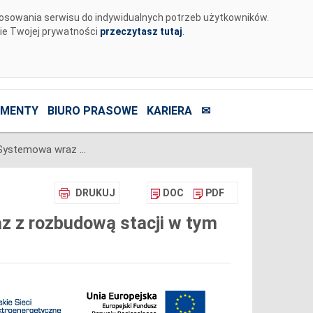
tosowania serwisu do indywidualnych potrzeb użytkowników.
nie Twojej prywatności
przeczytasz tutaj
.
MENTY
BIURO PRASOWE
KARIERA
✉
Budowa linii Chełm-Lublin Systemowa wraz z rozbudową stacji w tym ciągu liniowym
DRUKUJ
DOC
PDF
z z rozbudową stacji w tym