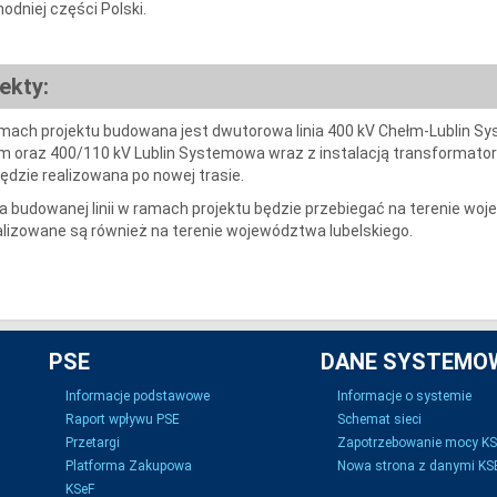
odniej części Polski.
ekty:
mach projektu budowana jest dwutorowa linia 400 kV Chełm-Lublin S
m oraz 400/110 kV Lublin Systemowa wraz z instalacją transformator
 będzie realizowana po nowej trasie.
a budowanej linii w ramach projektu będzie przebiegać na terenie wo
alizowane są również na terenie województwa lubelskiego.
PSE
DANE SYSTEMO
Informacje podstawowe
Informacje o systemie
Raport wpływu PSE
Schemat sieci
Przetargi
Zapotrzebowanie mocy K
Platforma Zakupowa
Nowa strona z danymi KSE
KSeF