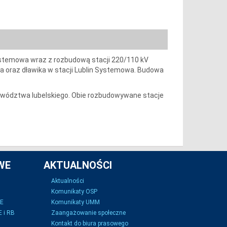
ystemowa wraz z rozbudową stacji 220/110 kV
a oraz dławika w stacji Lublin Systemowa. Budowa
jewództwa lubelskiego. Obie rozbudowywane stacje
WE
AKTUALNOŚCI
Aktualności
Komunikaty OSP
SE
Komunikaty UMM
 i RB
Zaangażowanie społeczne
Kontakt do biura prasowego