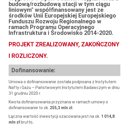
budową/rozbudową stacji w tym ciągu
liniowym"
współfinansowany jest ze
środków Unii Europejskiej
Europejskiego
Funduszu Rozwoju Regionalnego
w
ramach
Programu Operacyjnego
Infrastruktura i Środowisko 2014-2020
.
PROJEKT ZREALIZOWANY, ZAKOŃCZONY
I ROZLICZONY.
Dofinansowanie:
Umowa o dofinansowanie została podpisana z Instytutem
Nafty i Gazu – Państwowym Instytutem Badawczym w dniu
31 grudniu 2020 r.
Kwota dofinansowania przyznana w ramach umowy o
dofinansowanie to ok.
255,3 mln zł
.
Łączna wartość inwestycji szacowana jest na ok.
1 014,8
mln zł
brutto
.