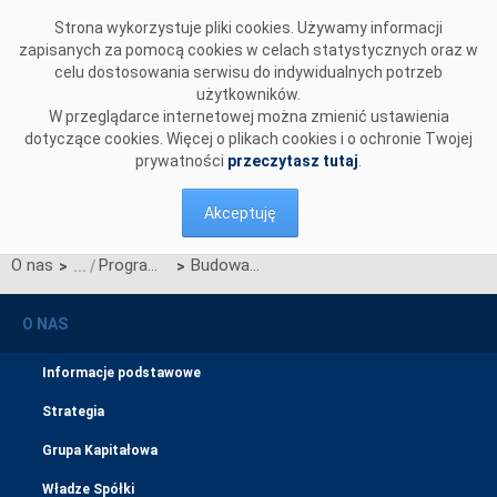
Przejdź do komentarzy
Strona wykorzystuje pliki cookies. Używamy informacji
zapisanych za pomocą cookies w celach statystycznych oraz w
celu dostosowania serwisu do indywidualnych potrzeb
użytkowników.
W przeglądarce internetowej można zmienić ustawienia
dotyczące cookies. Więcej o plikach cookies i o ochronie Twojej
prywatności
przeczytasz tutaj
.
Akceptuję
O nas
Program operacyjny Infrastruktura i Środowisko 2014-2020
Budowa linii Jasiniec-Grudziądz Węgrowo-Pelplin-Gdańsk Przyjaźń wraz z budową/rozbudową stacji w tym ciągu liniowym
>
>
O NAS
Informacje podstawowe
Strategia
Grupa Kapitałowa
Władze Spółki