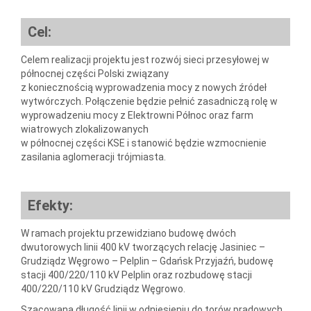
Cel:
Celem realizacji projektu jest rozwój sieci przesyłowej w
północnej części Polski związany
z koniecznością wyprowadzenia mocy z nowych źródeł
wytwórczych. Połączenie będzie pełnić zasadniczą rolę w
wyprowadzeniu mocy z Elektrowni Północ oraz farm
wiatrowych zlokalizowanych
w północnej części KSE i stanowić będzie wzmocnienie
zasilania aglomeracji trójmiasta.
Efekty:
W ramach projektu przewidziano budowę dwóch
dwutorowych linii 400 kV tworzących relację Jasiniec –
Grudziądz Węgrowo – Pelplin – Gdańsk Przyjaźń, budowę
stacji 400/220/110 kV Pelplin oraz rozbudowę stacji
400/220/110 kV Grudziądz Węgrowo.
Szacowana długość linii w odniesieniu do torów prądowych