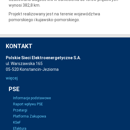
wynosi 382,8 km.
Projekt realizowany jest na terenie województwa
pomorskiego i kujawsko-pomorskiego.
KONTAKT
Polskie Sieci Elektroenergetyczne S.A.
ul. Warszawska 165
05-520 Konstancin-Jeziorna
więcej
PSE
Informacje podstawowe
Raport wpływu PSE
Przetargi
Platforma Zakupowa
KSeF
Efaktura