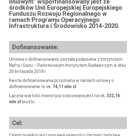
liniowym”
współfinansowany jest ze
środków Unii Europejskiej
Europejskiego
Funduszu Rozwoju Regionalnego
w
ramach
Programu Operacyjnego
Infrastruktura i Środowisko 2014-2020
.
Dofinansowanie:
Umowa o dofinansowanie została podpisana z Instytutem
Nafty i Gazu – Państwowym Instytutem Badawczym w dniu
20 listopada 2018 r.
Kwota dofinansowania przyznana w ramach umowy o
dofinansowanie to ok.
74,11 mln zł
.
Łączna wartość inwestycji szacowana jest na ok.
332,16
mln zł
brutto
.
Cel:
Celem projektu jest poprawa pewności i bezpieczeństwa