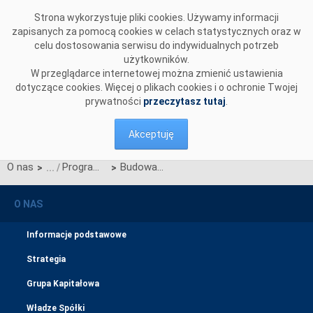
Przejdź do komentarzy
Strona wykorzystuje pliki cookies. Używamy informacji
zapisanych za pomocą cookies w celach statystycznych oraz w
celu dostosowania serwisu do indywidualnych potrzeb
użytkowników.
W przeglądarce internetowej można zmienić ustawienia
dotyczące cookies. Więcej o plikach cookies i o ochronie Twojej
prywatności
przeczytasz tutaj
.
Akceptuję
O nas
Program operacyjny Infrastruktura i Środowisko 2014-2020
Budowa linii Ostrołęka-Stanisławów
>
>
O NAS
Informacje podstawowe
Strategia
Grupa Kapitałowa
Władze Spółki