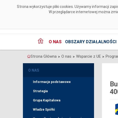
Przejdź do komentarzy
Strona wykorzystuje pliki cookies. Używamy informacji za
W przeglądarce internetowej można zmien
O NAS
OBSZARY DZIAŁALNOŚCI
Strona Główna
O nas
Wsparcie z UE
>
>
>
O NAS
Informacje podstawowe
Bu
40
Strategia
Grupa Kapitałowa
Władze Spółki