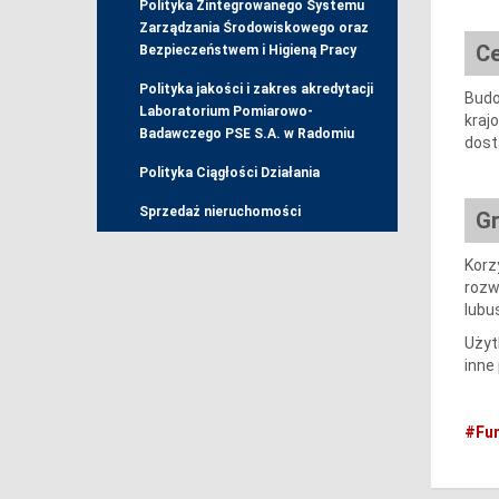
Polityka Zintegrowanego Systemu
Zarządzania Środowiskowego oraz
Ce
Bezpieczeństwem i Higieną Pracy
Polityka jakości i zakres akredytacji
Budo
Laboratorium Pomiarowo-
kraj
Badawczego PSE S.A. w Radomiu
dost
Polityka Ciągłości Działania
Sprzedaż nieruchomości
Gr
Korz
rozw
lubu
Użyt
inne
#Fu