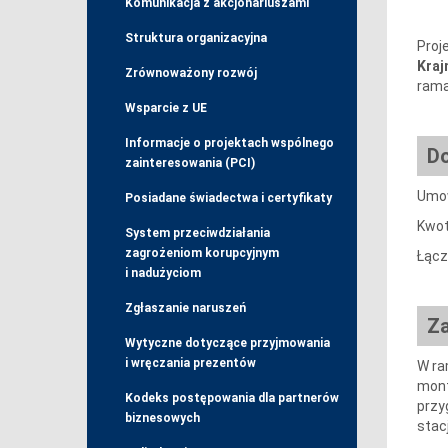
Komunikacja z akcjonariuszami
Struktura organizacyjna
Proj
Kraj
Zrównoważony rozwój
ram
Wsparcie z UE
Informacje o projektach wspólnego
Do
zainteresowania (PCI)
Umow
Posiadane świadectwa i certyfikaty
Kwot
System przeciwdziałania
zagrożeniom korupcyjnym
Łącz
i nadużyciom
Zgłaszanie naruszeń
Za
Wytyczne dotyczące przyjmowania
i wręczania prezentów
W ra
mont
Kodeks postępowania dla partnerów
przy
biznesowych
stac