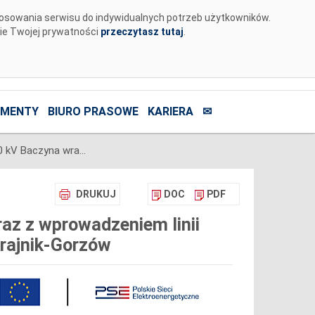
tosowania serwisu do indywidualnych potrzeb użytkowników.
nie Twojej prywatności
przeczytasz tutaj
.
MENTY
BIURO PRASOWE
KARIERA
✉
Budowa stacji 400/220/110 kV Baczyna wraz z wprowadzeniem linii 400 kV Krajnik-Plewiska oraz linii 220 kV Krajnik-Gorzów
DRUKUJ
DOC
PDF
az z wprowadzeniem linii
Krajnik-Gorzów