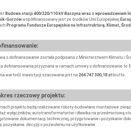
ekt
Budowa stacji 400/220/110 kV Baczyna wraz z wprowadzeniem linii
nik-Gorzów
współfinansowany jest ze środków Unii Europejskiej
Euro
ach
Programu Fundusze Europejskie na Infrastrukturę, Klimat, Śro
finansowanie:
a o dofinansowanie została podpisana z Ministerstwem Klimatu i Śr
a dofinansowania przyznana w ramach umowy o dofinansowanie to
1
na wartość inwestycji szacowana jest na
264 747 300,18 zł
brutto
.
kres rzeczowy projektu:
mach projektu będą realizowane roboty-budowlano montażowe związa
aż wyłączników, autotransformatorów i dławika na przedmiotową sta
gotowanie dokumentacji technicznej, przygotowanie i pozyskanie do
ji, pozyskanie decyzji o pozwoleniu na użytkowanie.