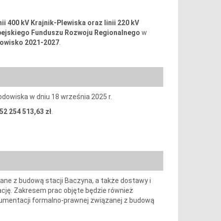
 400 kV Krajnik-Plewiska oraz linii 220 kV
pejskiego Funduszu Rozwoju Regionalnego
w
dowisko 2021-2027
.
odowiska w dniu 18 września 2025 r.
52 254 513,63
zł
.
ne z budową stacji Baczyna, a także dostawy i
cję. Zakresem prac objęte będzie również
kumentacji formalno-prawnej związanej z budową