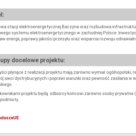
l:
wa stacji elektroenergetycznej Baczyna oraz rozbudowa infrastruktu
owego systemu elektroenergetycznego w zachodniej Polsce. Inwestycj
aw energii, poprawy jakości przesyłu oraz wsparcia rozwoju odnawialny
upy docelowe projektu:
yści płynące z realizacji projektu mają zarówno wymiar ogólnopolski, re
ój sieci dystrybucyjnych i poprawi warunki oraz pewność zasilania w
skiego.
kownikami projektu będą odbiorcy końcowi zarówno osoby prywatne (g
 podmioty.
nduszeUE