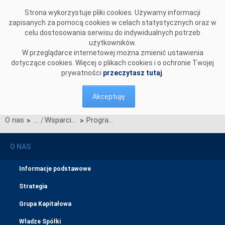
Przejdź do komentarzy
Strona wykorzystuje pliki cookies. Używamy informacji
zapisanych za pomocą cookies w celach statystycznych oraz w
celu dostosowania serwisu do indywidualnych potrzeb
użytkowników.
W przeglądarce internetowej można zmienić ustawienia
dotyczące cookies. Więcej o plikach cookies i o ochronie Twojej
prywatności
przeczytasz tutaj
.
Akceptuję
O nas
Wsparcie z UE
Program Fundusze Europejskie na Infrastrukturę, Klimat, Środowisko 2021-2027
>
>
O NAS
Informacje podstawowe
Strategia
Grupa Kapitałowa
Władze Spółki