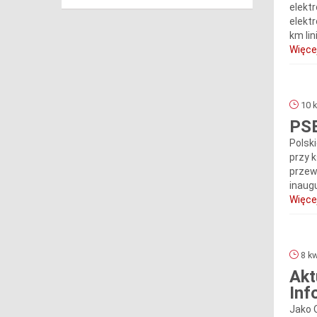
elekt
elekt
km lin
Więcej
10 k
PSE
Polsk
przy 
przew
inaugu
Więcej
8 kw
Akt
Inf
Jako 