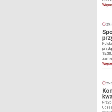
Więcej
25 m
Spo
prz
Polsk
przył
15:30
zamies
Więcej
25 m
Kom
kwa
Przyp
Uczes