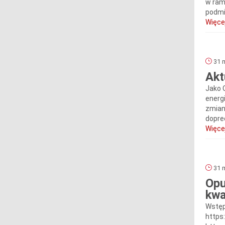
w rama
podmio
Więcej
31 m
Akt
Jako 
energ
zmian
dopre
Więcej
31 m
Opu
kwa
Wstęp
https