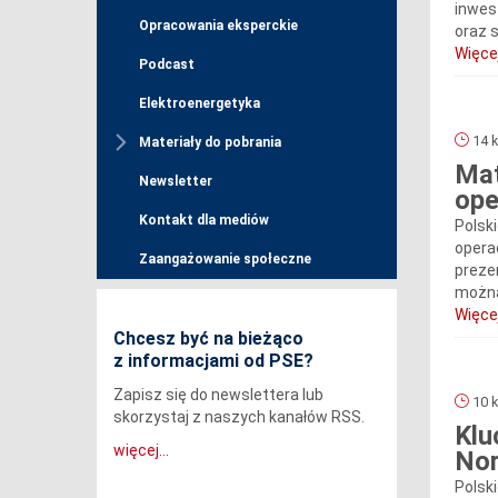
inwes
Opracowania eksperckie
oraz 
Więcej
Podcast
Elektroenergetyka
14 k
Materiały do pobrania
Mat
Newsletter
ope
Kontakt dla mediów
Polsk
opera
Zaangażowanie społeczne
preze
można
Więcej
Chcesz być na bieżąco
z informacjami od PSE?
Zapisz się do newslettera lub
10 k
skorzystaj z naszych kanałów RSS.
Klu
więcej...
Nor
Polsk