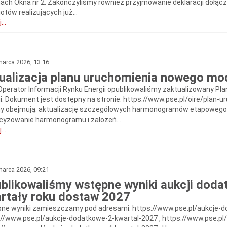
ch Okna nr 2. Zakończyliśmy również przyjmowanie deklaracji dołączeni
tów realizujących już...
...
arca 2026, 13:16
ualizacja planu uruchomienia nowego mod
Operator Informacji Rynku Energii opublikowaliśmy zaktualizowany P
ii. Dokument jest dostępny na stronie: https://www.pse.pl/oire/plan-
y obejmują: aktualizację szczegółowych harmonogramów etapowego pr
cyzowanie harmonogramu i założeń...
...
arca 2026, 09:21
blikowaliśmy wstępne wyniki aukcji dod
rtały roku dostaw 2027
ne wyniki zamieszczamy pod adresami: https://www.pse.pl/aukcje-d
://www.pse.pl/aukcje-dodatkowe-2-kwartal-2027 , https://www.pse.pl