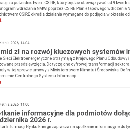
macji za pośrednictwem CSIRE, który będzie obowiązywać od 9 kwietn
nogram wdrażania NMWI poprzez CSIRE Plan etapowego wdrożenia N
dnictwem CSIRE określa działania wymagane do podjęcia w okresie od 1 l
...
ietnia 2026, 14:04
 mld zł na rozwój kluczowych systemów 
ie Sieci Elektroenergetyczne otrzymają z Krajowego Planu Odbudowy i 
izowane przedsięwzięcia. Dotyczą one cyfrowej transformacji sektora
sały w tej sprawie umowy z Ministerstwem Klimatu i Środowiska. Dofi
omienie Centralnego Systemu Informacji...
...
ietnia 2026, 11:00
tkanie informacyjne dla podmiotów dołą
dziernika 2026 r.
tor Informacji Rynku Energii zaprasza na spotkanie informacyjne doty