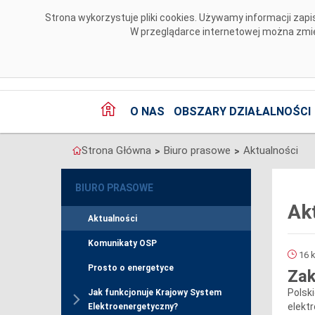
Przejdź do komentarzy
Strona wykorzystuje pliki cookies. Używamy informacji za
W przeglądarce internetowej można zmien
O NAS
OBSZARY DZIAŁALNOŚCI
Strona Główna
Biuro prasowe
Aktualności
>
>
BIURO PRASOWE
Ak
Aktualności
Komunikaty OSP
16 k
Prosto o energetyce
Zak
Polsk
Jak funkcjonuje Krajowy System
elekt
Elektroenergetyczny?