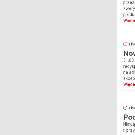
przez
zwery
produ
Więcej
1 kw
Now
31.03
redys
na ad
akcept
Więcej
1 kw
Pod
Niewą
r. pr