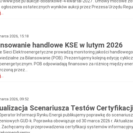
://www.pse.pl/aukcje-dodatkowe-4-kwartal-2027 . Umowy mocowe zo
 ogłoszenia ostatecznych wyników aukcji przez Prezesa Urzędu Regulacj
...
arca 2026, 15:18
ansowanie handlowe KSE w lutym 2026
ie Sieci Elektroenergetyczne prowadzą monitoring jakości handlowego
iedzialne za Bilansowanie (POB). Prezentujemy kolejną edycję cykli
roenergetycznym. POB odpowiadają finansowo za różnicę między ener
rczoną przez...
...
arca 2026, 09:52
ualizacja Scenariusza Testów Certyfikacj
Operator Informacji Rynku Energii publikujemy poprawkę do scenarius
czeniowych GUD-k. Poprawka obowiązuje od 30 marca 2026 r. Aktualiza
. Zachęcamy do przeprowadzenia certyfikacji systemów informacyjny
Rekomendujemy,...