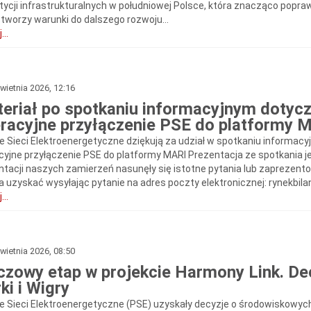
tycji infrastrukturalnych w południowej Polsce, która znacząco popra
stworzy warunki do dalszego rozwoju...
...
wietnia 2026, 12:16
eriał po spotkaniu informacyjnym dotyc
racyjne przyłączenie PSE do platformy 
ie Sieci Elektroenergetyczne dziękują za udział w spotkaniu informa
cyjne przyłączenie PSE do platformy MARI Prezentacja ze spotkania je
ntacji naszych zamierzeń nasunęły się istotne pytania lub zaprezen
 uzyskać wysyłając pytanie na adres poczty elektronicznej: rynekbil
...
wietnia 2026, 08:50
czowy etap w projekcie Harmony Link. De
ki i Wigry
ie Sieci Elektroenergetyczne (PSE) uzyskały decyzje o środowiskowy