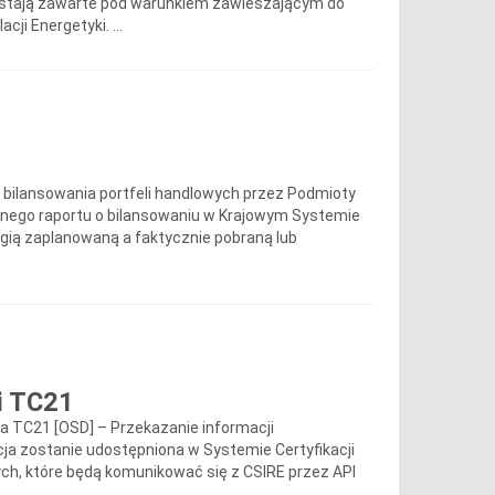
stają zawarte pod warunkiem zawieszającym do
i Energetyki. ...
 bilansowania portfeli handlowych przez Podmioty
cznego raportu o bilansowaniu w Krajowym Systemie
gią zaplanowaną a faktycznie pobraną lub
i TC21
za TC21 [OSD] – Przekazanie informacji
cja zostanie udostępniona w Systemie Certyfikacji
ch, które będą komunikować się z CSIRE przez API