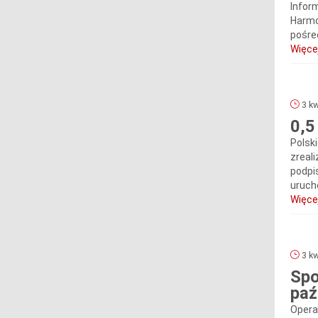
Infor
Harmo
pośre
Więcej
3 kw
0,5
Polsk
zreal
podpi
uruch
Więcej
3 kw
Spo
paź
Opera