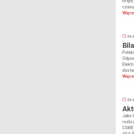
https
czasu
Więcej
26 m
Bil
Polsk
Odpow
Elekt
dosta
Więcej
26 m
Akt
Jako 
rozli
CSIRE
AS4. 