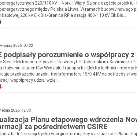
roenergetycznych 220/110 kV – Norki i Wigry. Są one częścią projektu 
roenergetycznego między Polską a Litwą. W ramach budowy nowego poł
ii kablowej 220 kV Ełk Bis-Granica RP a stacja 400/110 kV Ełk Bis...
...
wietnia 2026, 07:32
 podpisały porozumienie o współpracy 
ie Sieci Elektroenergetyczne i Uniwersytet Radomski im. Kazimierza
kształceniu studentów Wydziału Transportu, Elektrotechniki i Informat
iduje przekazanie uczelni transformatora 15/0,4 kV na potrzeby stwo
racji współpracy udział wzięli...
...
ietnia 2026, 12:30
ualizacja Planu etapowego wdrożenia 
ormacji za pośrednictwem CSIRE
Operator Informacji Rynku Energii informujemy o aktualizacji Planu