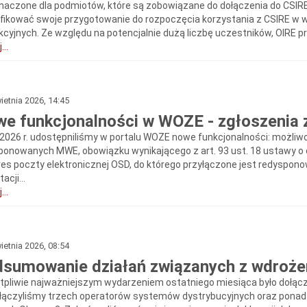
naczone dla podmiotów, które są zobowiązane do dołączenia do CSIRE 
fikować swoje przygotowanie do rozpoczęcia korzystania z CSIRE w 
kcyjnych. Ze względu na potencjalnie dużą liczbę uczestników, OIRE pr
...
ietnia 2026, 14:45
e funkcjonalności w WOZE - zgłoszenia 
.2026 r. udostępniliśmy w portalu WOZE nowe funkcjonalności: możli
ponowanych MWE, obowiązku wynikającego z art. 93 ust. 18 ustawy o o
res poczty elektronicznej OSD, do którego przyłączone jest redyspo
acji...
...
ietnia 2026, 08:54
sumowanie działań związanych z wdroż
tpliwie najważniejszym wydarzeniem ostatniego miesiąca było dołąc
zyłączyliśmy trzech operatorów systemów dystrybucyjnych oraz ponad