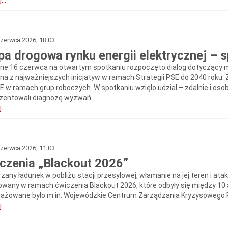
...
zerwca 2026, 18:03
a drogowa rynku energii elektrycznej – 
ne 16 czerwca na otwartym spotkaniu rozpoczęto dialog dotyczący ma
dna z najważniejszych inicjatyw w ramach Strategii PSE do 2040 rok
 w ramach grup roboczych. W spotkaniu wzięło udział – zdalnie i osob
zentowali diagnozę wyzwań...
...
zerwca 2026, 11:03
czenia „Blackout 2026”
zany ładunek w pobliżu stacji przesyłowej, włamanie na jej teren i ata
zowany w ramach ćwiczenia Blackout 2026, które odbyły się między 10 
ażowane było m.in. Wojewódzkie Centrum Zarządzania Kryzysowego P
...