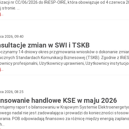
lizacji nr CC/06/2026 do IRiESP‑OIRE, która obowiązuje od 4 czerwca 2
 stronie. ...
...
pca 2026, 09:40
sultacje zmian w SWI i TSKB
czynamy 14-dniowy okres przyjmowania wniosków o dokonanie zmian 
icznych Standardach Komunikacji Biznesowej (TSKB). Zgodnie z IRiESP
ownicy profesjonalni, Użytkownicy uprawnieni, Użytkownicy instytucjon
...
pca 2026, 08:25
ansowanie handlowe KSE w maju 2026
ntujemy raport o bilansowaniu w Krajowym Systemie Elektroenergety
owego nadal nie jest zadowalająca i prowadzi do konieczności stoso
brania. POB odpowiadają finansowo za różnicę między energią zaplan
...