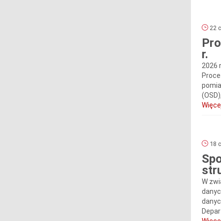
22 c
Pro
r.
2026 
Proce
pomia
(OSD),
Więcej
18 c
Spo
str
W zwi
danyc
danyc
Depar