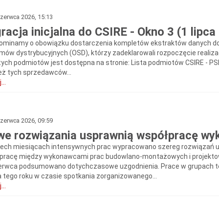
zerwca 2026, 15:13
racja inicjalna do CSIRE - Okno 3 (1 lipca 
ominamy o obowiązku dostarczenia kompletów ekstraktów danych do P
mów dystrybucyjnych (OSD), którzy zadeklarowali rozpoczęcie realizacj
 tych podmiotów jest dostępna na stronie: Lista podmiotów CSIRE - P
eż tych sprzedawców...
...
zerwca 2026, 09:59
e rozwiązania usprawnią współpracę w
zech miesiącach intensywnych prac wypracowano szereg rozwiązań u
pracę między wykonawcami prac budowlano-montażowych i projektowy
erwca podsumowano dotychczasowe uzgodnienia. Prace w grupach t
 tego roku w czasie spotkania zorganizowanego...
...