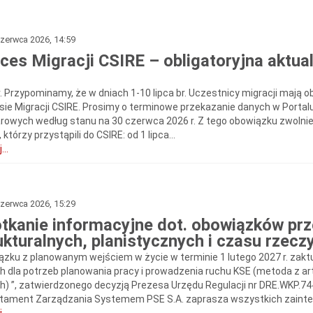
zerwca 2026, 14:59
ces Migracji CSIRE – obligatoryjna aktua
r. Przypominamy, że w dniach 1-10 lipca br. Uczestnicy migracji mają
sie Migracji CSIRE. Prosimy o terminowe przekazanie danych w Portalu 
rowych według stanu na 30 czerwca 2026 r. Z tego obowiązku zwolni
 którzy przystąpili do CSIRE: od 1 lipca...
...
zerwca 2026, 15:29
tkanie informacyjne dot. obowiązków pr
ukturalnych, planistycznych i czasu rzecz
ązku z planowanym wejściem w życie w terminie 1 lutego 2027 r. za
h dla potrzeb planowania pracy i prowadzenia ruchu KSE (metoda z art
h) ”, zatwierdzonego decyzją Prezesa Urzędu Regulacji nr DRE.WKP.744
tament Zarządzania Systemem PSE S.A. zaprasza wszystkich zainter