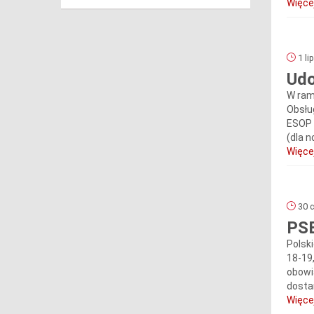
Więcej
1 li
Udo
W ram
Obsłu
ESOP 
(dla 
Więcej
30 c
PSE
Polsk
18-19
obowi
dosta
Więcej