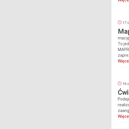
Więcej
17 c
Map
macyj
To je
MAPRE
zapre
Więcej
16 c
Ćwi
Podejr
reali
zaang
Więcej