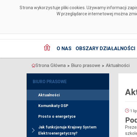
Przejdź do komentarzy
Strona wykorzystuje pliki cookies. Używamy informacji za
W przeglądarce internetowej można zmien
O NAS
OBSZARY DZIAŁALNOŚCI
Strona Główna
Biuro prasowe
Aktualności
>
>
BIURO PRASOWE
Ak
Aktualności
Komunikaty OSP
1 li
Prosto o energetyce
Pod
Preze
Jak funkcjonuje Krajowy System
szkol
Elektroenergetyczny?