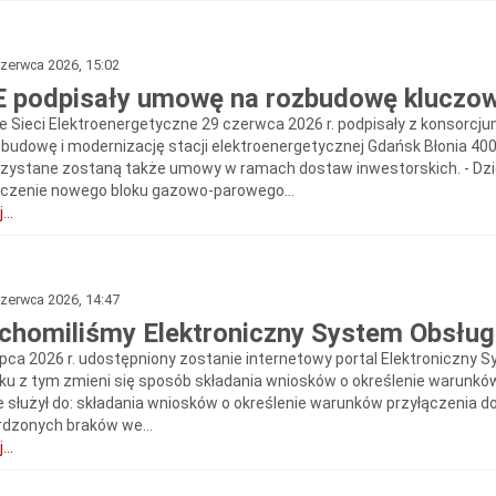
zerwca 2026, 15:02
 podpisały umowę na rozbudowę kluczowe
ie Sieci Elektroenergetyczne 29 czerwca 2026 r. podpisały z konsorcj
zbudowę i modernizację stacji elektroenergetycznej Gdańsk Błonia 40
zystane zostaną także umowy w ramach dostaw inwestorskich. - Dzięk
ączenie nowego bloku gazowo-parowego...
...
zerwca 2026, 14:47
chomiliśmy Elektroniczny System Obsług
lipca 2026 r. udostępniony zostanie internetowy portal Elektroniczny S
ku z tym zmieni się sposób składania wniosków o określenie warunkó
e służył do: składania wniosków o określenie warunków przyłączenia do
rdzonych braków we...
...