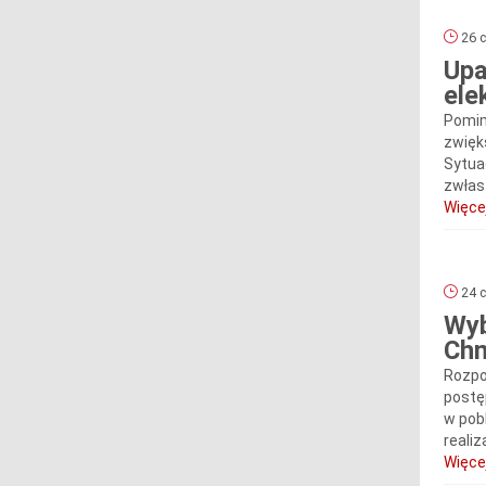
26 c
Upa
ele
Pomim
zwięk
Sytua
zwłas
Więcej
24 c
Wyb
Chm
Rozpo
postę
w pob
realiz
Więcej