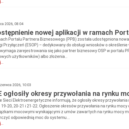
...
pca 2026, 08:04
stępnienie nowej aplikacji w ramach Por
ach Portalu Partnera Biznesowego (PPB) została udostępniona nowa a
gi Przyłączeń (ESOP) – dedykowany do obsługi wniosków o określenie 
wymaga zarejestrowania się jako partner biznesowy OSP w portalu PP
nowych użytkowników) albo złożenia...
...
zerwca 2026, 10:03
 ogłosiły okresy przywołania na rynku mo
ie Sieci Elektroenergetyczne informują, że ogłosiły okresy przywołani
, 19-20, 20-21 i 21-22. Ogłoszenie okresów przywołania na rynku mocy
ązkami mocowymi wynikającymi z umów zawartych na rynku mocy mus
rczyć odpowiednią moc do systemu....
...