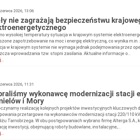
zerwca 2026, 13:06
ły nie zagrażają bezpieczeństwu krajow
ktroenergetycznego
o wysokiej temperatury sytuacja w krajowym systemie elektroenerge
szone zapotrzebowanie na moc i energię elektryczną, co wynika m.in. 
cja w krajowym systemie nie wymaga jednak podejmowania przez ope
zcza wprowadzania tzw. stopni zasilania. Aktualne informacje o...
...
zerwca 2026, 11:31
raliśmy wykonawcę modernizacji stacji 
ielów i Mory
czynamy realizację kolejnych projektów inwestycyjnych kluczowych d
powania przetargowe na wykonawców modernizacji stacji 220/110 kV
liżu Tarnobrzega. W obu postępowaniach wybrano firmę Alterga S.A.,
ację inwestycji, obejmującą roboty budowlane, instalacyjne,...
...