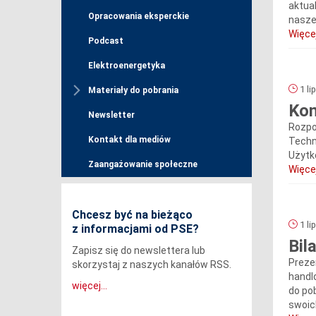
aktua
Opracowania eksperckie
naszej
Więcej
Podcast
Elektroenergetyka
1 li
Materiały do pobrania
Kon
Newsletter
Rozpo
Kontakt dla mediów
Techn
Użytk
Zaangażowanie społeczne
Więcej
Chcesz być na bieżąco
1 li
z informacjami od PSE?
Bil
Zapisz się do newslettera lub
Preze
skorzystaj z naszych kanałów RSS.
handl
więcej...
do po
swoich