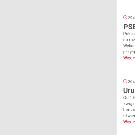
29 c
PSE
Polsk
na ro
Wykor
przył
Więcej
26 c
Uru
Od 1 
związ
będzi
stwie
Więcej