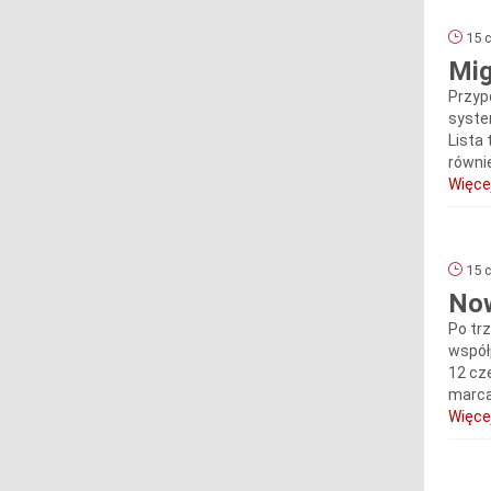
15 c
Mig
Przyp
syste
Lista
równi
Więcej
15 c
Now
Po tr
współ
12 cz
marca
Więcej