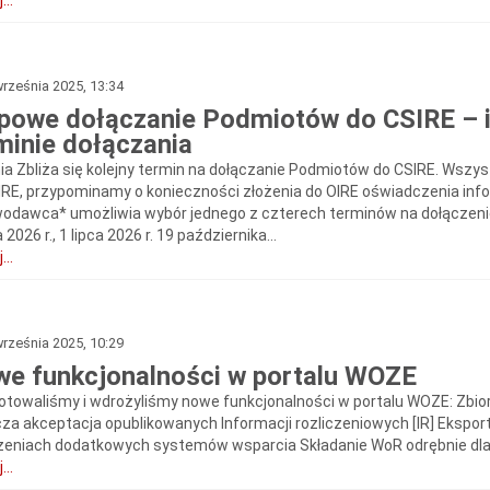
...
rześnia 2025, 13:34
powe dołączanie Podmiotów do CSIRE – i
minie dołączania
ia Zbliża się kolejny termin na dołączanie Podmiotów do CSIRE. Ws
IRE, przypominamy o konieczności złożenia do OIRE oświadczenia info
odawca* umożliwia wybór jednego z czterech terminów na dołączenie do 
2026 r., 1 lipca 2026 r. 19 października...
...
rześnia 2025, 10:29
e funkcjonalności w portalu WOZE
otowaliśmy i wdrożyliśmy nowe funkcjonalności w portalu WOZE: Zbi
cza akceptacja opublikowanych Informacji rozliczeniowych [IR] Ekspor
czeniach dodatkowych systemów wsparcia Składanie WoR odrębnie dla s
...