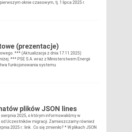
ierwszym oknie czasowym, tj. 1 lipca 2025 r.
towe (prezentacje)
wego. *** (Aktualizacja z dnia 17.11.2025)
żej. *** PSE S.A. wraz z Ministerstwem Energii
stwa funkcjonowania systemu
ematów plików JSON lines
3 sierpnia 2025, o którym informowaliśmy w
h od Uczestników migracji. Zamieszczamy również
ia 2025 r.: link . Co się zmieniło? * W plikach JSON