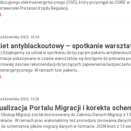
ybucyjnego elektroenergetycznego (OSD), który przystąpił do CSIRE w p
stawiciele Prezesa Urzędu Regulacji...
...
aździernika 2025, 10:34
iet antyblackoutowy – spotkanie warszta
e) Dziękujemy za udział w spotkaniu dotyczącym pakietu antyblackouto
ntacje pokazywane w czasie warsztatów są dostępne do pobrania poni
otowały zestaw rekomendacji dotyczących zapewnienia bezpieczeń
roenergetycznego. W ramach tzw. pakietu...
...
aździernika 2025, 15:28
ualizacja Portalu Migracji i korekta sch
l Obsługi Migracji został dostosowany do Zakresu Danych Migracji z 1
ikacie . W ramach prac wykonaliśmy też procedurę zerowania danyc
 do schematów plików migracji danych w formacie JSON lines z 13 sierpn