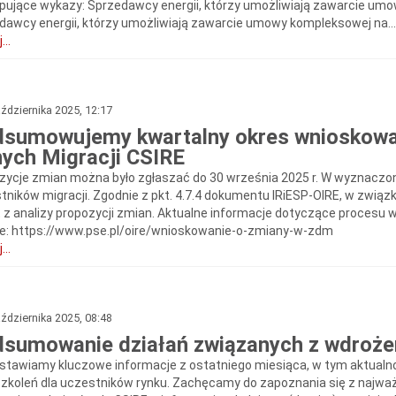
pujące wykazy: Sprzedawcy energii, którzy umożliwiają zawarcie umo
dawcy energii, którzy umożliwiają zawarcie umowy kompleksowej na..
...
ździernika 2025, 12:17
sumowujemy kwartalny okres wnioskowan
ych Migracji CSIRE
zycje zmian można było zgłaszać do 30 września 2025 r. W wyznaczon
tników migracji. Zgodnie z pkt. 4.7.4 dokumentu IRiESP-OIRE, w zwią
t z analizy propozycji zmian. Aktualne informacje dotyczące proces
ie: https://www.pse.pl/oire/wnioskowanie-o-zmiany-w-zdm
...
ździernika 2025, 08:48
sumowanie działań związanych z wdroże
stawiamy kluczowe informacje z ostatniego miesiąca, w tym aktualn
szkoleń dla uczestników rynku. Zachęcamy do zapoznania się z najwa