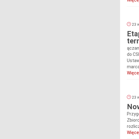
Więcej
23 w
Eta
ter
ączan
do CS
Ustaw
marca 
Więcej
23 w
Now
Przyg
Zbior
rozli
Więcej