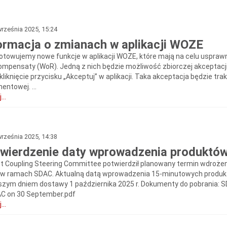
rześnia 2025, 15:24
ormacja o zmianach w aplikacji WOZE
otowujemy nowe funkcje w aplikacji WOZE, które mają na celu usprawni
ompensaty (WoR). Jedną z nich będzie możliwość zbiorczej akceptacji 
 kliknięcie przycisku „Akceptuj” w aplikacji. Taka akceptacja będzie 
entowej. ...
...
rześnia 2025, 14:38
wierdzenie daty wprowadzenia produktó
t Coupling Steering Committee potwierdził planowany termin wdroż
w ramach SDAC. Aktualną datą wprowadzenia 15-minutowych produktó
szym dniem dostawy 1 października 2025 r. Dokumenty do pobrania: 
AC on 30 September.pdf
...