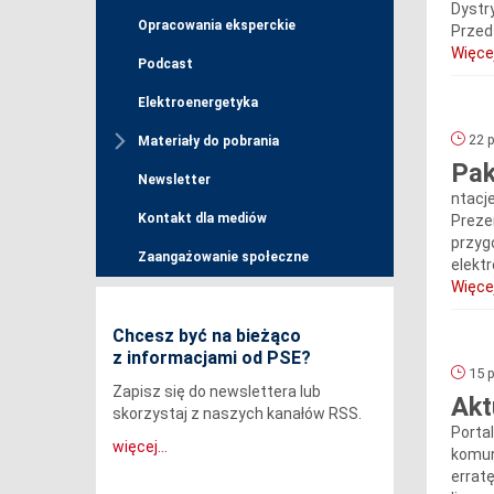
Dystr
Opracowania eksperckie
Przed
Więcej
Podcast
Elektroenergetyka
22 p
Materiały do pobrania
Pak
Newsletter
ntacj
Kontakt dla mediów
Preze
przyg
Zaangażowanie społeczne
elekt
Więcej
Chcesz być na bieżąco
z informacjami od PSE?
15 p
Zapisz się do newslettera lub
Akt
skorzystaj z naszych kanałów RSS.
Porta
więcej...
komun
erratę