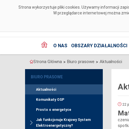
Przejdź do komentarzy
Strona wykorzystuje pliki cookies. Używamy informacji za
W przeglądarce internetowej można zmien
O NAS
OBSZARY DZIAŁALNOŚCI
Strona Główna
Biuro prasowe
Aktualności
>
>
BIURO PRASOWE
Ak
Aktualności
Komunikaty OSP
22 p
Prosto o energetyce
Mat
czeni
Jak funkcjonuje Krajowy System
spotk
Elektroenergetyczny?