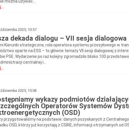
 nie można używać...
...
ździernika 2025, 10:57
za dekada dialogu – VII sesja dialogowa
mi Kierunki strategiczne, rola operatora systemu przesyłowego w tra
ództwo oparte na ESG – to główne tematy VII sesji dialogowej z intere
ibie PSE. Wydarzenie po raz kolejny zgromadziło blisko 100 przedstawi
dministracji centralnej i...
...
ździernika 2025, 15:08
stępniamy wykazy podmiotów działający
zczególnych Operatorów Systemów Dyst
ktroenergetycznych (OSD)
y przygotowaliśmy na podstawie: danych pozyskanych z Centralnego s
adku OSD, którzy już korzystają z CSIRE, informacji otrzymanych od 