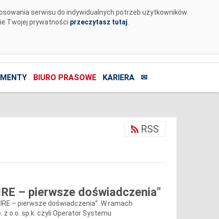
tosowania serwisu do indywidualnych potrzeb użytkowników.
nie Twojej prywatności
przeczytasz tutaj
.
MENTY
BIURO PRASOWE
KARIERA
✉
RSS
SIRE – pierwsze doświadczenia"
 CSIRE – pierwsze doświadczenia”. W ramach
 z o.o. sp.k. czyli Operator Systemu