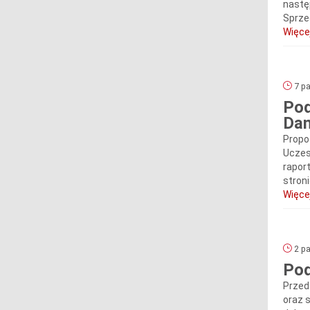
nastę
Sprze
Więcej
7 pa
Pod
Dan
Propo
Uczes
rapor
stron
Więcej
2 pa
Pod
Przed
oraz 