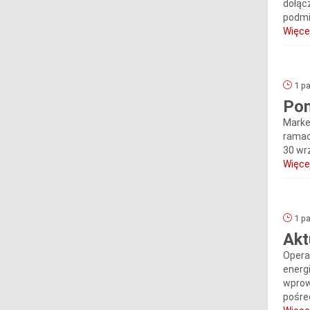
dołąc
podmi
Więcej
1 pa
Pom
Marke
ramac
30 wrz
Więcej
1 pa
Akt
Opera
energi
wprow
pośre