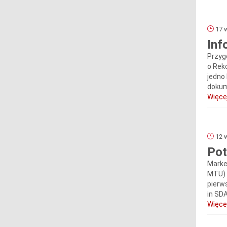
17 w
Inf
Przyg
o Rek
jedno
dokum
Więcej
12 w
Pot
Marke
MTU) 
pierw
in SD
Więcej