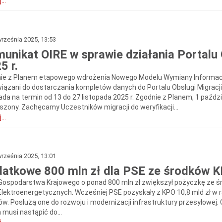
...
rześnia 2025, 13:53
unikat OIRE w sprawie działania Portalu 
5 r.
ie z Planem etapowego wdrożenia Nowego Modelu Wymiany Informacji
iązani do dostarczania kompletów danych do Portalu Obsługi Migracji
da na termin od 13 do 27 listopada 2025 r. Zgodnie z Planem, 1 paździe
szony. Zachęcamy Uczestników migracji do weryfikacji...
...
rześnia 2025, 13:01
atkowe 800 mln zł dla PSE ze środków 
Gospodarstwa Krajowego o ponad 800 mln zł zwiększył pożyczkę ze ś
 Elektroenergetycznych. Wcześniej PSE pozyskały z KPO 10,8 mld zł w 
w. Posłużą one do rozwoju i modernizacji infrastruktury przesyłowej. 
 musi nastąpić do...