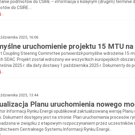
zanie podmiotów do CSIRE – informacja o kolejnym (drugim) terminie do
otów do CSIRE....
...
ździernika 2025, 16:06
yślne uruchomienie projektu 15 MTU na 
t Coupling Steering Committee potwierdził pomyślne wdrożenia 15
h SDAC. Projekt został wdrożony we wszystkich europejskich obszara
eśnia 2025 r. dla daty dostawy 1 października 2025 r. Dokumenty do pob
...
ździernika 2025, 13:44
ualizacja Planu uruchomienia nowego mod
tor Informacji Rynku Energii opublikował zaktualizowaną wersję Pla
i. Dokument dostępny jest na stronie: Plan uruchomienia procesów rynk
adzona w związku z etapowym rozpoczynaniem przez uczestników rynk
dnictwem Centralnego Systemu Informacji Rynku Energii...