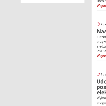
lines
Więcej
9 pa
Nas
iusza
przyw
siedz
PSE: a
Więcej
7 pa
Udo
pos
ele
Wykaz
przyp