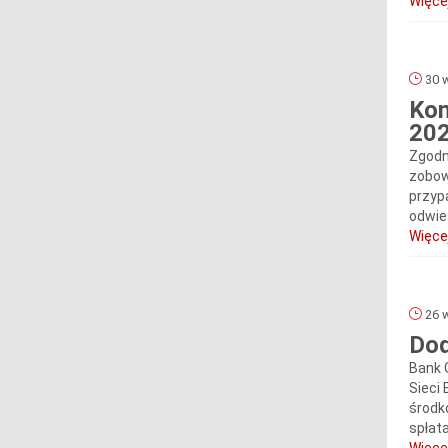
Więcej
30 w
Kom
202
Zgodn
zobow
przypa
odwie
Więcej
26 w
Dod
Bank 
Sieci
środkó
spłata